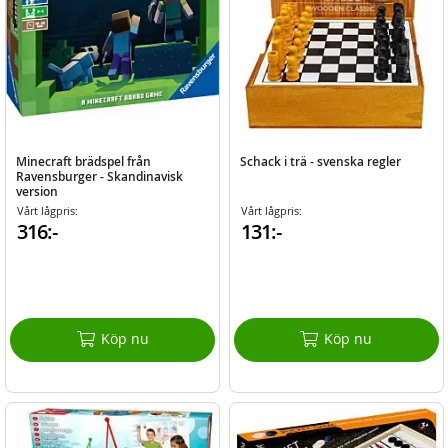
Minecraft brädspel från
Schack i trä - svenska regler
Ravensburger - Skandinavisk
version
Vårt lågpris:
Vårt lågpris:
316:-
131:-
Köp nu
Köp nu