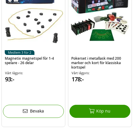
Medlem 3 för 2
Magnetix magnetspel för 1-4
Pokerset i metallask med 200
spelare - 26 delar
marker och kort för klassiska
kortspel
Vårt lågpris:
Vårt lågpris:
93:-
178:-
Bevaka
Köp nu