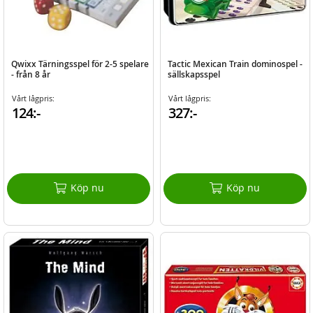
Qwixx Tärningsspel för 2-5 spelare
Tactic Mexican Train dominospel -
- från 8 år
sällskapsspel
Vårt lågpris:
Vårt lågpris:
124:-
327:-
Köp nu
Köp nu