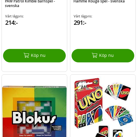
PAW Patrol Kimble barnspel -
Flamme Rouge spel - svenska
svenska
Vårt lågpris:
Vårt lågpris:
214:-
291:-
Köp nu
Köp nu