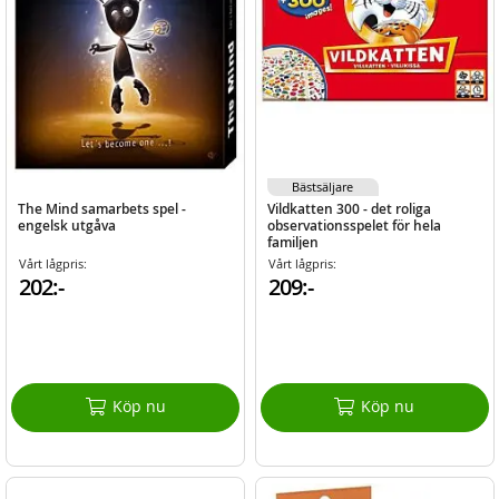
Bästsäljare
The Mind samarbets spel -
Vildkatten 300 - det roliga
engelsk utgåva
observationsspelet för hela
familjen
Vårt lågpris:
Vårt lågpris:
202:-
209:-
Köp nu
Köp nu