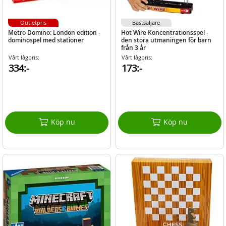
Outletpris
Bästsäljare
Metro Domino: London edition -
Hot Wire Koncentrationsspel -
dominospel med stationer
den stora utmaningen för barn
från 3 år
Vårt lågpris:
Vårt lågpris:
334:-
173:-
Köp nu
Köp nu