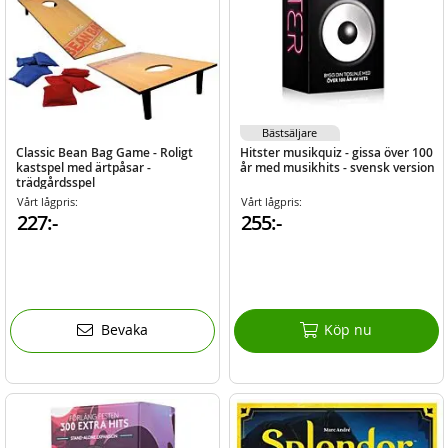
Bästsäljare
Classic Bean Bag Game - Roligt
Hitster musikquiz - gissa över 100
kastspel med ärtpåsar -
år med musikhits - svensk version
trädgårdsspel
Vårt lågpris:
Vårt lågpris:
227:-
255:-
Bevaka
Köp nu