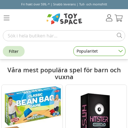
Fri frakt över 599,-* | Snabb leverans | Tull- och momsfritt
Varu
Popularitet
Filter
Våra mest populära spel för barn och
vuxna