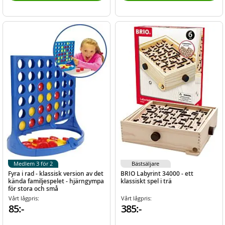
Medlem 3 för 2
Bästsäljare
Fyra i rad - klassisk version av det
BRIO Labyrint 34000 - ett
kända familjespelet - hjärngympa
klassiskt spel i trä
för stora och små
Vårt lågpris:
Vårt lågpris:
85:-
385:-