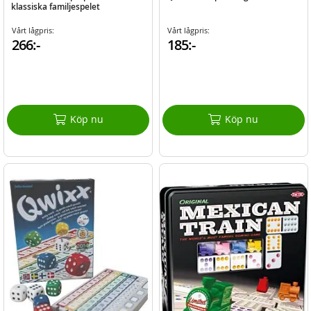
klassiska familjespelet
Vårt lågpris:
Vårt lågpris:
266:-
185:-
Köp nu
Köp nu