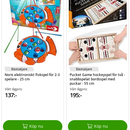
Bästsäljare
Bästsäljare
Noris elektroniskt fiskspel för 2-3
Pucket Game hockeyspel för två -
spelare - 25 cm
snabbspelat bordsspel med
puckar - 55 cm
Vårt lågpris:
Vårt lågpris:
137:-
195:-
Köp nu
Köp nu