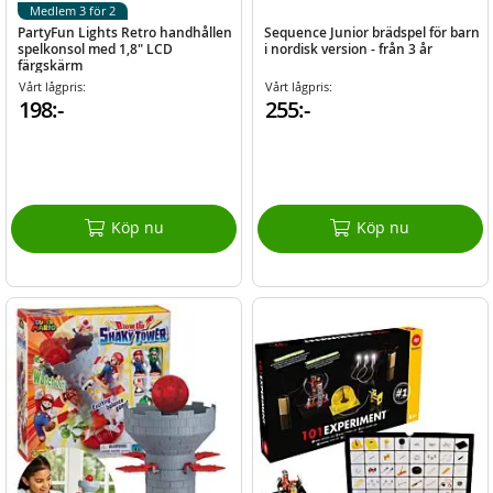
Medlem 3 för 2
PartyFun Lights Retro handhållen
Sequence Junior brädspel för barn
spelkonsol med 1,8" LCD
i nordisk version - från 3 år
färgskärm
Vårt lågpris:
Vårt lågpris:
198:-
255:-
Köp nu
Köp nu