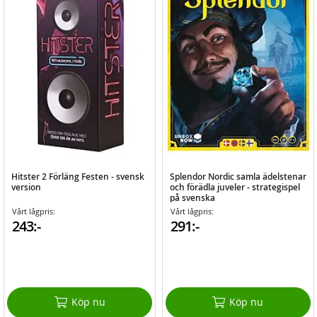
Hitster 2 Förläng Festen - svensk
Splendor Nordic samla ädelstenar
version
och förädla juveler - strategispel
på svenska
Vårt lågpris:
Vårt lågpris:
243:-
291:-
Köp nu
Köp nu