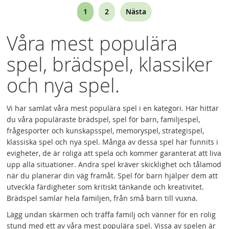
Page
You're
Page
1
2
Nästa
currently
Våra mest populära
reading
spel, brädspel, klassiker
page
och nya spel.
Vi har samlat våra mest populära spel i en kategori. Här hittar
du våra populäraste brädspel, spel för barn, familjespel,
frågesporter och kunskapsspel, memoryspel, strategispel,
klassiska spel och nya spel. Många av dessa spel har funnits i
evigheter, de är roliga att spela och kommer garanterat att liva
upp alla situationer. Andra spel kräver skicklighet och tålamod
när du planerar din väg framåt. Spel för barn hjälper dem att
utveckla färdigheter som kritiskt tänkande och kreativitet.
Brädspel samlar hela familjen, från små barn till vuxna.
Lägg undan skärmen och träffa familj och vänner för en rolig
stund med ett av våra mest populära spel. Vissa av spelen är