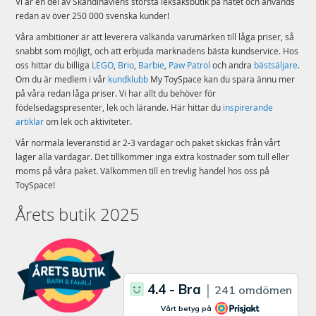
Vi är en del av Skandinaviens största leksaksbutik på nätet och används
redan av över 250 000 svenska kunder!
Våra ambitioner är att leverera välkända varumärken till låga priser, så
snabbt som möjligt, och att erbjuda marknadens bästa kundservice. Hos
oss hittar du billiga
LEGO
,
Brio
,
Barbie
,
Paw Patrol
och andra
bästsäljare
.
Om du är medlem i vår
kundklubb
My ToySpace kan du spara ännu mer
på våra redan låga priser. Vi har allt du behöver för
födelsedagspresenter, lek och lärande. Här hittar du
inspirerande
artiklar
om lek och aktiviteter.
Vår normala leveranstid är 2-3 vardagar och paket skickas från vårt
lager alla vardagar. Det tillkommer inga extra kostnader som tull eller
moms på våra paket. Välkommen till en trevlig handel hos oss på
ToySpace!
Årets butik 2025