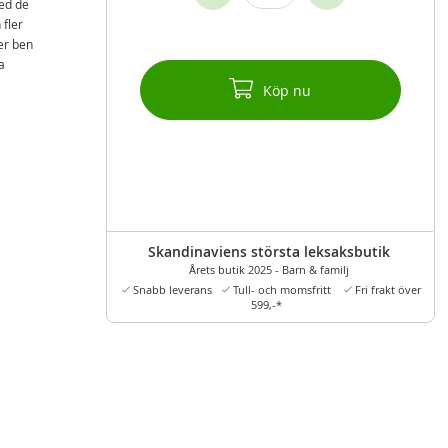
med de
 fler
er ben
a
Köp nu
Skandinaviens största leksaksbutik
Årets butik 2025 - Barn & familj
Snabb leverans
Tull- och momsfritt
Fri frakt över
599,-*