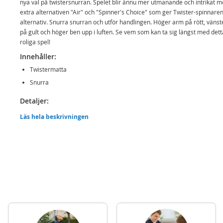
nya val på twistersnurran. Spelet blir ännu mer utmanande och intrikat 
extra alternativen "Air" och "Spinner's Choice" som ger Twister-spinnaren
alternativ. Snurra snurran och utför handlingen. Höger arm på rött, vänst
på gult och höger ben upp i luften. Se vem som kan ta sig längst med dett
roliga spel!
Innehåller:
Twistermatta
Snurra
Detaljer:
Antal spelare: från 2
Läs hela beskrivningen
Ålder: från 6 år
Mer
Modell
98831
information
EAN
5010993626656
Varumärke
Hasbro Games