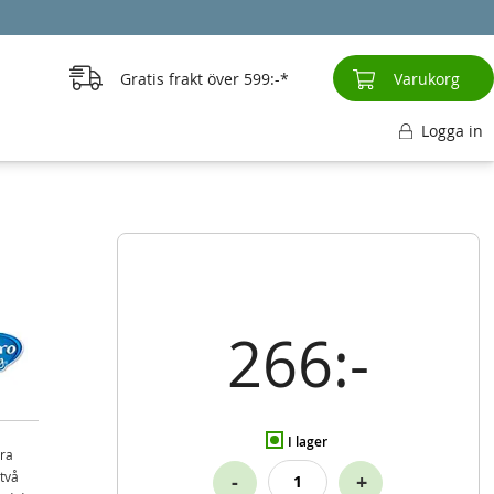
Gratis frakt över
599:-
Varukorg
Logga in
266:-
I lager
öra
 två
-
+