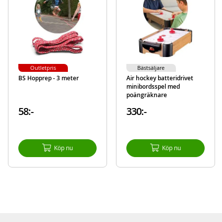
Outletpris
Bästsäljare
BS Hopprep - 3 meter
Air hockey batteridrivet
minibordsspel med
poängräknare
58:-
330:-
Köp nu
Köp nu