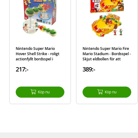
Nintendo Super Mario
Nintendo Super Mario Fire
Hover Shell Strike - roligt
Mario Stadium - Bordsspel -
actionfyllt bordsspel i
Skjut eldbollen för att
Koopa Troopa-design
besegra Bowser
217:-
389:-
Köp nu
Köp nu