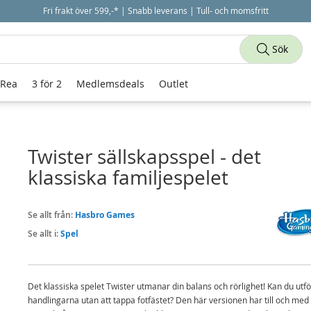
Fri frakt över 599,-* | Snabb leverans | Tull- och momsfritt
Sök
 Rea
3 för 2
Medlemsdeals
Outlet
Twister sällskapsspel - det
klassiska familjespelet
Se allt från:
Hasbro Games
Se allt i:
Spel
Det klassiska spelet Twister utmanar din balans och rörlighet! Kan du utf
handlingarna utan att tappa fotfästet? Den här versionen har till och med