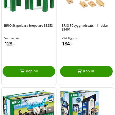
BRIO Stapelbara bropelare 33253
BRIO Påbyggnadssats - 11 delar
33401
Vårt lågpris:
Vårt lågpris:
128:-
184:-
Köp nu
Köp nu