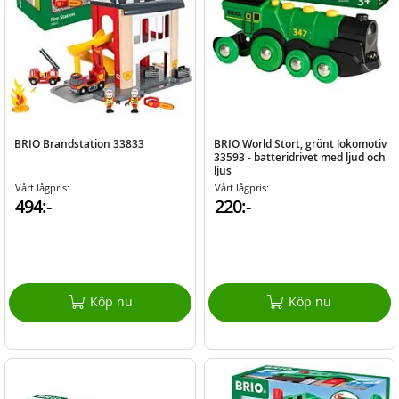
BRIO Brandstation 33833
BRIO World Stort, grönt lokomotiv
33593 - batteridrivet med ljud och
ljus
Vårt lågpris:
Vårt lågpris:
494:-
220:-
Köp nu
Köp nu