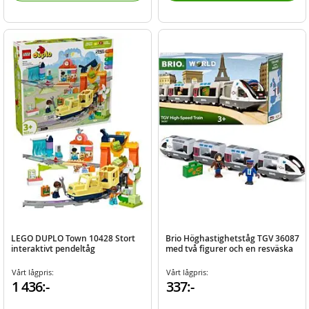
LEGO DUPLO Town 10428 Stort
Brio Höghastighetståg TGV 36087
interaktivt pendeltåg
med två figurer och en resväska
Vårt lågpris:
Vårt lågpris:
1 436:-
337:-