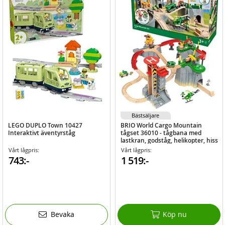
Bästsäljare
LEGO DUPLO Town 10427
BRIO World Cargo Mountain
Interaktivt äventyrståg
tågset 36010 - tågbana med
lastkran, godståg, helikopter, hiss
och mer
Vårt lågpris:
Vårt lågpris:
743:-
1 519:-
Bevaka
Köp nu