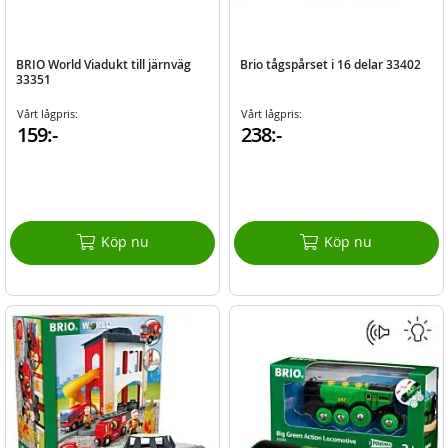
BRIO World Viadukt till järnväg
Brio tågspårset i 16 delar 33402
33351
Vårt lågpris:
Vårt lågpris:
159:-
238:-
Köp nu
Köp nu