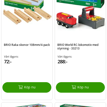
BRIO Raka skenor 108mm/4-pack
BRIO World RC-lokomotiv med
styrning - 33213
Vårt lågpris:
Vårt lågpris:
72:-
288:-
Köp nu
Köp nu