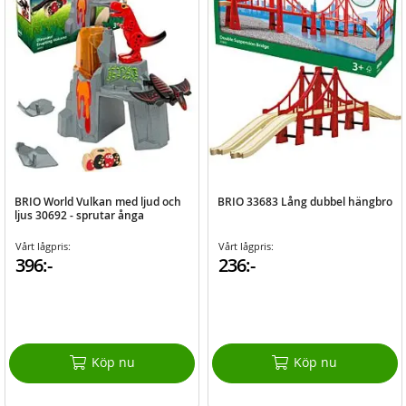
BRIO World Vulkan med ljud och
BRIO 33683 Lång dubbel hängbro
ljus 30692 - sprutar ånga
Vårt lågpris:
Vårt lågpris:
396:-
236:-
Köp nu
Köp nu