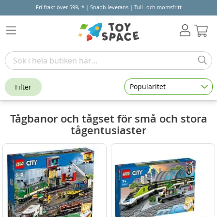
Fri frakt över 599,-* | Snabb leverans | Tull- och momsfritt
Varu
Popularitet
Filter
Tågbanor och tågset för små och stora
tågentusiaster