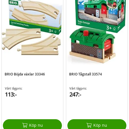
BRIO Böjda växlar 33346
BRIO Tågstall 33574
Vårt lågpris:
Vårt lågpris:
113:-
247:-
Köp nu
Köp nu