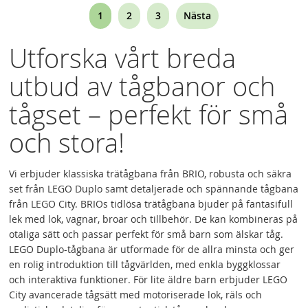
Page
You're
Page
Page
1
2
3
Nästa
currently
Utforska vårt breda
reading
utbud av tågbanor och
page
tågset – perfekt för små
och stora!
Vi erbjuder klassiska trätågbana från BRIO, robusta och säkra
set från LEGO Duplo samt detaljerade och spännande tågbana
från LEGO City. BRIOs tidlösa trätågbana bjuder på fantasifull
lek med lok, vagnar, broar och tillbehör. De kan kombineras på
otaliga sätt och passar perfekt för små barn som älskar tåg.
LEGO Duplo-tågbana är utformade för de allra minsta och ger
en rolig introduktion till tågvärlden, med enkla byggklossar
och interaktiva funktioner. För lite äldre barn erbjuder LEGO
City avancerade tågsätt med motoriserade lok, räls och