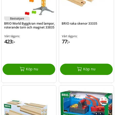
Bästsäljare
BRIO World Byggkran med lampor,
BRIO raka skenor 33335
roterande torn och magnet 33835
Vårt lågpris:
Vårt lågpris:
423:-
77:-
Köp nu
Köp nu