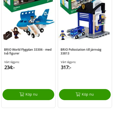
BRIO World Flygplan 33306 - med
BRIO Polisstation till järnväg
två figurer
33813
Vårt lågpris:
Vårt lågpris:
234:-
317:-
Köp nu
Köp nu