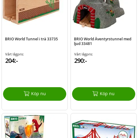
BRIO World Tunnel i trä 33735
BRIO World Äventyrstunnel med
ljud 33481
Vårt lågpris:
Vårt lågpris:
204:-
290:-
Köp nu
Köp nu