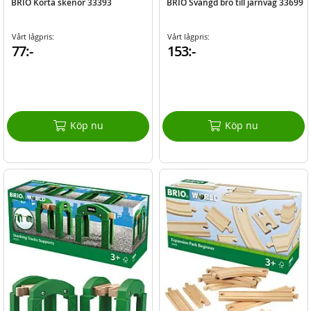
BRIO Korta skenor 33393
BRIO Svängd bro till järnväg 33699
Vårt lågpris:
Vårt lågpris:
77:-
153:-
Köp nu
Köp nu