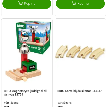
Köp nu
Köp nu
BRIO Magnetstyrd ljudsignal till
BRIO Korta böjda skenor - 33337
järnväg 33754
Vårt lågpris:
Vårt lågpris: