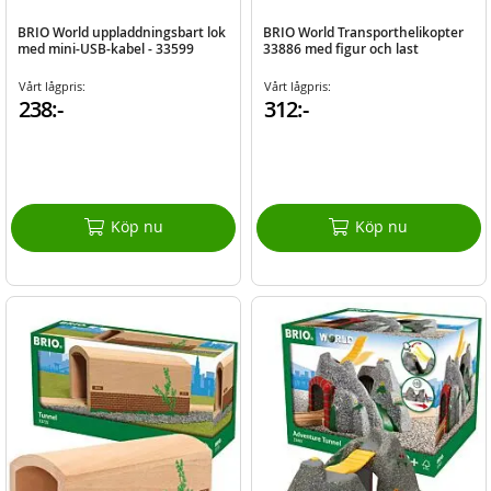
BRIO World uppladdningsbart lok
BRIO World Transporthelikopter
med mini-USB-kabel - 33599
33886 med figur och last
Vårt lågpris:
Vårt lågpris:
238:-
312:-
Köp nu
Köp nu