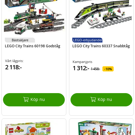
Bästsäljare
LEGO-erbjudanden
LEGO City Trains 60198 Godståg
LEGO City Trains 60337 Snabbtåg
Vårt lågpris:
Kampanjpris
2 118:-
1 312:-
1 458:-
10%
Köp nu
Köp nu