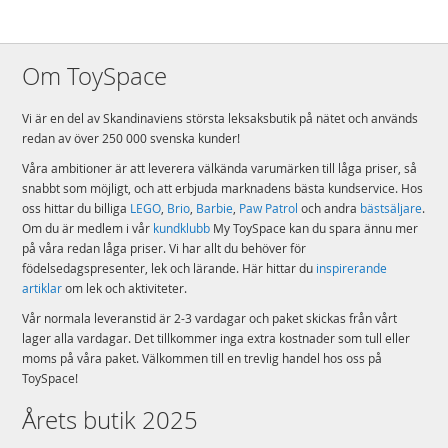
Om ToySpace
Vi är en del av Skandinaviens största leksaksbutik på nätet och används
redan av över 250 000 svenska kunder!
Våra ambitioner är att leverera välkända varumärken till låga priser, så
snabbt som möjligt, och att erbjuda marknadens bästa kundservice. Hos
oss hittar du billiga
LEGO
,
Brio
,
Barbie
,
Paw Patrol
och andra
bästsäljare
.
Om du är medlem i vår
kundklubb
My ToySpace kan du spara ännu mer
på våra redan låga priser. Vi har allt du behöver för
födelsedagspresenter, lek och lärande. Här hittar du
inspirerande
artiklar
om lek och aktiviteter.
Vår normala leveranstid är 2-3 vardagar och paket skickas från vårt
lager alla vardagar. Det tillkommer inga extra kostnader som tull eller
moms på våra paket. Välkommen till en trevlig handel hos oss på
ToySpace!
Årets butik 2025