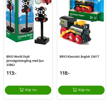
interaktivt system så att du kan åka, köra, springa eller flyga mellan dem om
du vill. Välkommen till äventyret!
Mer
Modell
33699
information
EAN
7312350336993
Varumärke
BRIO
BRIO World Skylt
BRIO Klassiskt ånglok 33617
järnvägsövergång med ljus
33862
113:-
118:-
Köp nu
Köp nu