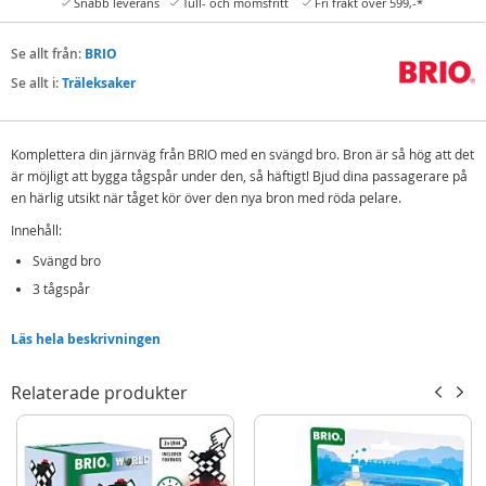
Snabb leverans
Tull- och momsfritt
Fri frakt över 599,-*
Se allt från:
BRIO
Se allt i:
Träleksaker
Komplettera din järnväg från BRIO med en svängd bro. Bron är så hög att det
är möjligt att bygga tågspår under den, så häftigt! Bjud dina passagerare på
en härlig utsikt när tåget kör över den nya bron med röda pelare.
Innehåll:
Svängd bro
3 tågspår
Detaljer:
Läs hela beskrivningen
Förp.mått: L29 x H15 x B9 cm
Rek.ålder: från 3 år
Relaterade produkter
I BRIO World finns inga gränser och begränsningar – bara oändligt med
möjligheter. Bli den du vill vara, var du än vill i BRIO World. Bygg, bygg om,
uppfinn och bjud in. Alla sex lekteman i BRIO World är anslutna till en lekfullt