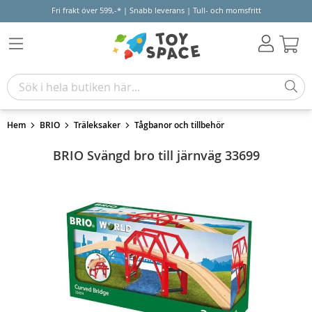
Fri frakt över 599,-* | Snabb leverans | Tull- och momsfritt
Varu
Hem
BRIO
Träleksaker
Tågbanor och tillbehör
BRIO Svängd bro till järnväg 33699