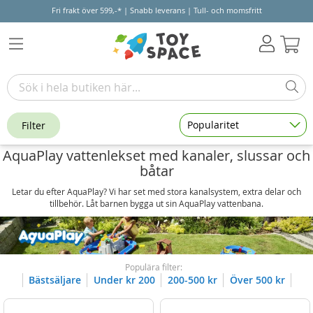
Fri frakt över 599,-* | Snabb leverans | Tull- och momsfritt
Varu
Popularitet
Filter
AquaPlay vattenlekset med kanaler, slussar och
båtar
Letar du efter AquaPlay? Vi har set med stora kanalsystem, extra delar och
tillbehör. Låt barnen bygga ut sin AquaPlay vattenbana.
Populära filter:
Bästsäljare
Under kr 200
200-500 kr
Över 500 kr