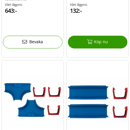
Vårt lågpris:
Vårt lågpris:
643:-
132:-
Bevaka
Köp nu