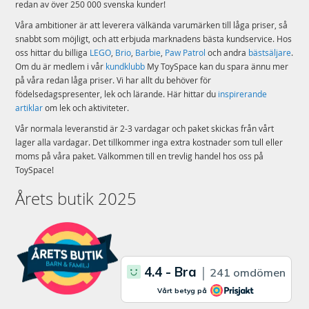
redan av över 250 000 svenska kunder!
Våra ambitioner är att leverera välkända varumärken till låga priser, så
snabbt som möjligt, och att erbjuda marknadens bästa kundservice. Hos
oss hittar du billiga
LEGO
,
Brio
,
Barbie
,
Paw Patrol
och andra
bästsäljare
.
Om du är medlem i vår
kundklubb
My ToySpace kan du spara ännu mer
på våra redan låga priser. Vi har allt du behöver för
födelsedagspresenter, lek och lärande. Här hittar du
inspirerande
artiklar
om lek och aktiviteter.
Vår normala leveranstid är 2-3 vardagar och paket skickas från vårt
lager alla vardagar. Det tillkommer inga extra kostnader som tull eller
moms på våra paket. Välkommen till en trevlig handel hos oss på
ToySpace!
Årets butik 2025