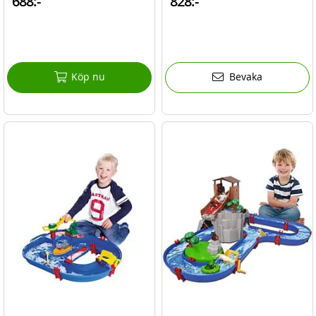
688:-
828:-
Köp nu
Bevaka