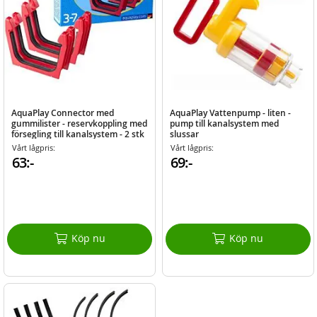
AquaPlay Connector med
AquaPlay Vattenpump - liten -
gummilister - reservkoppling med
pump till kanalsystem med
försegling till kanalsystem - 2 stk
slussar
Vårt lågpris:
Vårt lågpris:
63:-
69:-
Köp nu
Köp nu