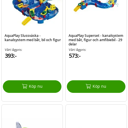
AquaPlay Slussväska -
AquaPlay Superset - kanalsystem
kanalsystem med båt, bil och figur
med båt, figur och amfibiebil - 29
delar
Vårt lågpris:
Vårt lågpris:
393:-
573:-
Köp nu
Köp nu