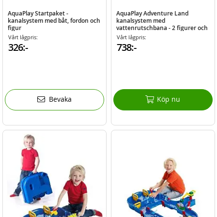
AquaPlay Startpaket -
AquaPlay Adventure Land
kanalsystem med båt, fordon och
kanalsystem med
figur
vattenrutschbana - 2 figurer och
2 båtar
Vårt lågpris:
Vårt lågpris:
326:-
738:-
Bevaka
Köp nu