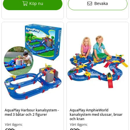
Köp nu
Bevaka
AquaPlay Harbour kanalsystem -
AquaPlay AmphieWorld
med 3 båtar och 2 figurer
kanalsystem med slussar, broar
och kran
Vårt lågpris:
Vårt lågpris: