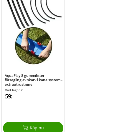
AquaPlay 8 gummilister -
försegling av skarv i kanalsystem -
extrautrustning
Vårt lågpris:
59:-
Köp nu