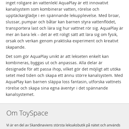
inget roligare än vattenlek! AquaPlay är ett innovativt
kanalsystem som kombinerar vatten, rörelse och
upptäckarglädje i en spännande lekupplevelse. Med broar,
slussar, pumpar och båtar kan barnen styra vattenflödet,
transportera last och lära sig hur vattnet rör sig. AquaPlay är
mer än bara lek – det är ett roligt sätt att lära sig om fysik,
orsak och verkan genom praktiska experiment och kreativt
skapande.
Det som gör AquaPlay unikt är att lekseten enkelt kan
kombineras, byggas ut och anpassas. Alla delar är
designade för att passa ihop, vilket gör det möjligt att utöka
setet med tiden och skapa ett ännu större kanalsystem. Med
AquaPlay kan barnen släppa loss fantasin, utforska vattnets
rörelse och skapa sina egna äventyr i det spännande
kanalsystemet.
Om ToySpace
Vi är en del av Skandinaviens största leksaksbutik på nätet och används