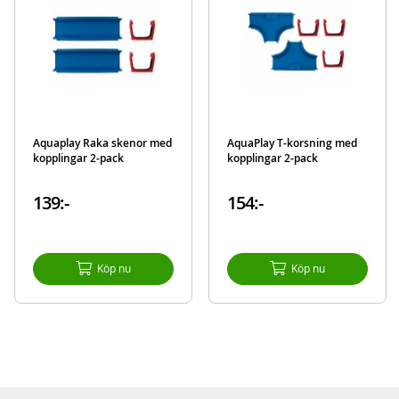
Detaljer:
Mått eske: L52 x B50 x H28 cm
Mått:
138 x 88 x 47
cm (LxBxH)
Rek.ålder: från 3 år
Mer
Modell
8700001547
information
Aquaplay Raka skenor med
AquaPlay T-korsning med
EAN
7313400015479
kopplingar 2-pack
kopplingar 2-pack
Varumärke
AquaPlay
139:-
154:-
Köp nu
Köp nu