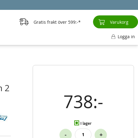
Gratis frakt över
599:-
Varukorg
Logga in
h 2
738:-
I lager
-
+