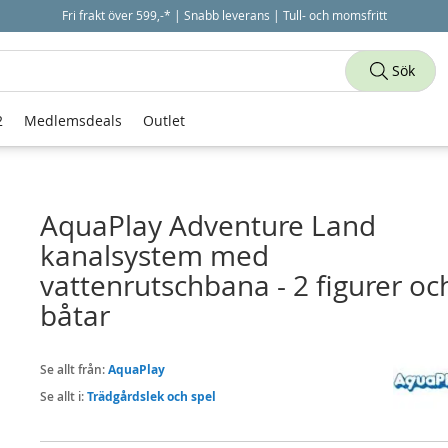
Fri frakt över 599,-* | Snabb leverans | Tull- och momsfritt
Sök
2
Medlemsdeals
Outlet
AquaPlay Adventure Land
kanalsystem med
vattenrutschbana - 2 figurer oc
båtar
Se allt från:
AquaPlay
Se allt i:
Trädgårdslek och spel