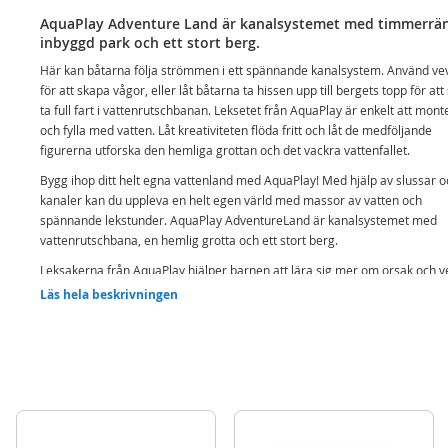
AquaPlay Adventure Land är kanalsystemet med timmerrä
inbyggd park och ett stort berg.
Här kan båtarna följa strömmen i ett spännande kanalsystem. Använd ve
för att skapa vågor, eller låt båtarna ta hissen upp till bergets topp för at
ta full fart i vattenrutschbanan. Leksetet från AquaPlay är enkelt att mont
och fylla med vatten. Låt kreativiteten flöda fritt och låt de medföljande
figurerna utforska den hemliga grottan och det vackra vattenfallet.
Bygg ihop ditt helt egna vattenland med AquaPlay! Med hjälp av slussar o
kanaler kan du uppleva en helt egen värld med massor av vatten och
spännande lekstunder. AquaPlay AdventureLand är kanalsystemet med
vattenrutschbana, en hemlig grotta och ett stort berg.
Leksakerna från AquaPlay hjälper barnen att lära sig mer om orsak och 
på ett lekfullt sätt!
Läs hela beskrivningen
Innehåll:
AquaPlay AdventureLand kanalsystem
2x figurer
1x Motorbåt
1x Speedbåt