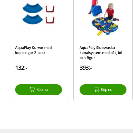
AquaPlay Kurvor med
AquaPlay Slussväska -
kopplingar 2-pack
kanalsystem med båt, bil
och figur
132:-
393:-
Köp nu
Köp nu