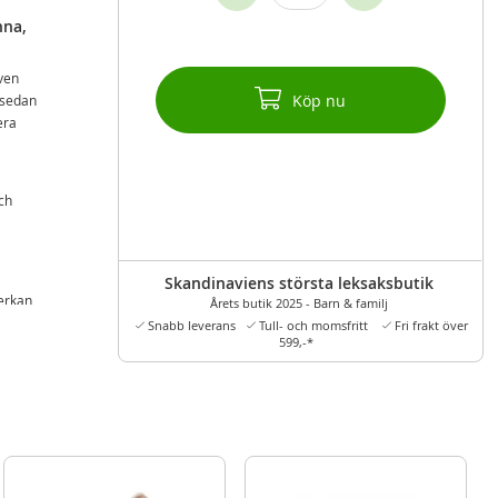
nna,
ven
Köp nu
t sedan
era
ch
Skandinaviens största leksaksbutik
verkan
Årets butik 2025 - Barn & familj
Snabb leverans
Tull- och momsfritt
Fri frakt över
599,-*