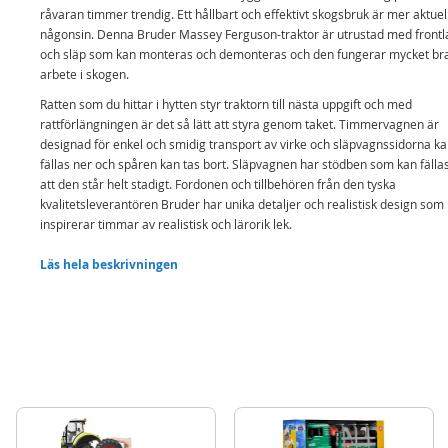
råvaran timmer trendig. Ett hållbart och effektivt skogsbruk är mer aktuel
någonsin. Denna Bruder Massey Ferguson-traktor är utrustad med frontl
och släp som kan monteras och demonteras och den fungerar mycket bra
arbete i skogen.
Ratten som du hittar i hytten styr traktorn till nästa uppgift och med
rattförlängningen är det så lätt att styra genom taket. Timmervagnen är
designad för enkel och smidig transport av virke och släpvagnssidorna k
fällas ner och spåren kan tas bort. Släpvagnen har stödben som kan fällas
att den står helt stadigt. Fordonen och tillbehören från den tyska
kvalitetsleverantören Bruder har unika detaljer och realistisk design som
inspirerar timmar av realistisk och lärorik lek.
Huven kan öppnas
Läs hela beskrivningen
Hängens sidor kan fällas ner
Utfällbara stödben
Frontlastaren kan tas av och på
Innehåller:
Bruder Massey Ferguson traktor
Frontlastare
Timmervagn