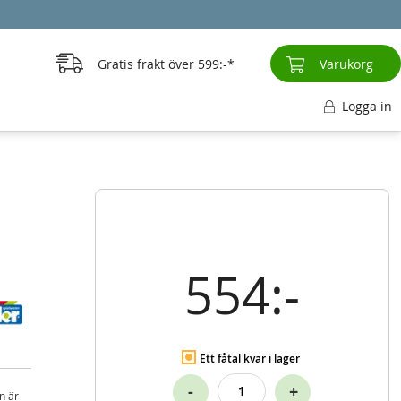
Gratis frakt över
599:-
Varukorg
Logga in
554:-
Ett fåtal kvar i lager
-
+
n är