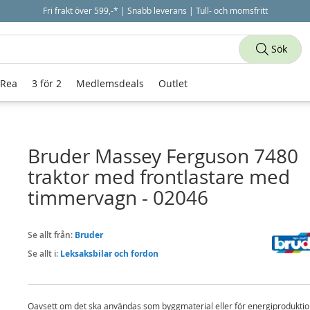
Fri frakt över 599,-* | Snabb leverans | Tull- och momsfritt
Sök
 Rea
3 för 2
Medlemsdeals
Outlet
Bruder Massey Ferguson 7480
traktor med frontlastare med
timmervagn - 02046
Se allt från:
Bruder
Se allt i:
Leksaksbilar och fordon
Oavsett om det ska användas som byggmaterial eller för energiproduktio