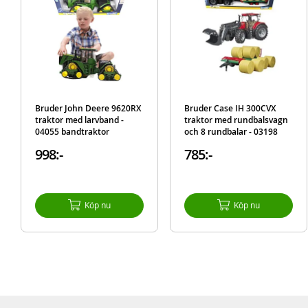
Bruder John Deere 9620RX
Bruder Case IH 300CVX
traktor med larvband -
traktor med rundbalsvagn
04055 bandtraktor
och 8 rundbalar - 03198
998:-
785:-
Köp nu
Köp nu