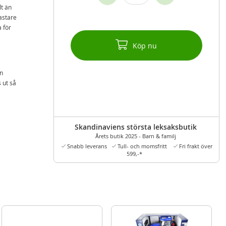
lt än
astare
 för
Köp nu
an
 ut så
Skandinaviens största leksaksbutik
Årets butik 2025 - Barn & familj
Snabb leverans
Tull- och momsfritt
Fri frakt över
599,-*