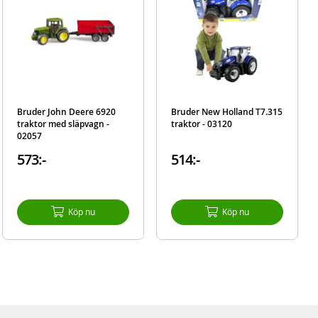
Bruder John Deere 6920
Bruder New Holland T7.315
traktor med släpvagn -
traktor - 03120
02057
573:-
514:-
Köp nu
Köp nu