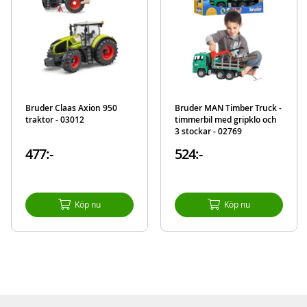
3 timmerstockar
Detaljer:
Mått: ca. 77 x 17 x 18 cm (LxBxH)
Skala: 1:16
Material: plast (ABS)
Bruder Claas Axion 950
Bruder MAN Timber Truck -
Ålder: från 3 år
traktor - 03012
timmerbil med gripklo och
3 stockar - 02769
Mer
Modell
02046
477:-
524:-
information
EAN
4001702020460
Varumärke
Bruder
Köp nu
Köp nu