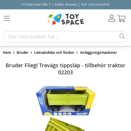
Fri frakt över 599,-* | Snabb leverans | Tull- och momsfritt
Varu
Hem
Bruder
Leksaksbilar och fordon
Anläggningsmaskiner
Bruder Fliegl Trevägs tippsläp - tillbehör traktor
02203