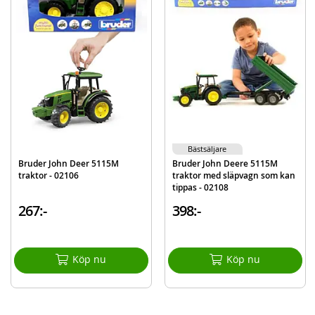
Storlek: 47,9 x 18,1 x 18,9 cm
Skala: 1:16
Rek. ålder: från 4 år
Mer
Modell
02203
information
EAN
4001702022037
Varumärke
Bruder
Bästsäljare
Bruder John Deer 5115M
Bruder John Deere 5115M
traktor - 02106
traktor med släpvagn som kan
tippas - 02108
267:-
398:-
Köp nu
Köp nu