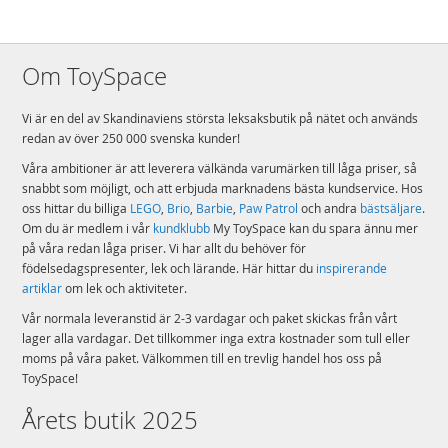
Om ToySpace
Vi är en del av Skandinaviens största leksaksbutik på nätet och används
redan av över 250 000 svenska kunder!
Våra ambitioner är att leverera välkända varumärken till låga priser, så
snabbt som möjligt, och att erbjuda marknadens bästa kundservice. Hos
oss hittar du billiga
LEGO
,
Brio
,
Barbie
,
Paw Patrol
och andra
bästsäljare
.
Om du är medlem i vår
kundklubb
My ToySpace kan du spara ännu mer
på våra redan låga priser. Vi har allt du behöver för
födelsedagspresenter, lek och lärande. Här hittar du
inspirerande
artiklar
om lek och aktiviteter.
Vår normala leveranstid är 2-3 vardagar och paket skickas från vårt
lager alla vardagar. Det tillkommer inga extra kostnader som tull eller
moms på våra paket. Välkommen till en trevlig handel hos oss på
ToySpace!
Årets butik 2025