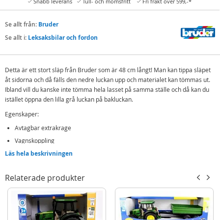
Snabb leverans
Tull- och momsfritt
Fri frakt över 599,-*
Se allt från:
Bruder
Se allt i:
Leksaksbilar och fordon
Detta är ett stort släp från Bruder som är 48 cm långt! Man kan tippa släpet
åt sidorna och då fälls den nedre luckan upp och materialet kan tömmas ut.
Ibland vill du kanske inte tömma hela lasset på samma ställe och då kan du
istället öppna den lilla grå luckan på bakluckan.
Egenskaper:
Avtagbar extrakrage
Vagnskoppling
Läs hela beskrivningen
Fällbara sidor för tömning
Profildäck
Relaterade produkter
Innehåller:
Bruder Fliegl Trevägs tippsläp - tillbehör traktor 02203
Detaljer: