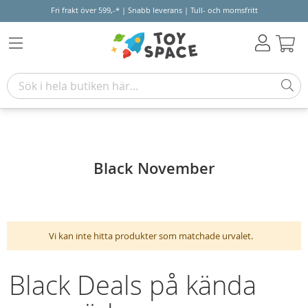
Fri frakt över 599,-* | Snabb leverans | Tull- och momsfritt
Varu
Black November
Vi kan inte hitta produkter som matchade urvalet.
Black Deals på kända