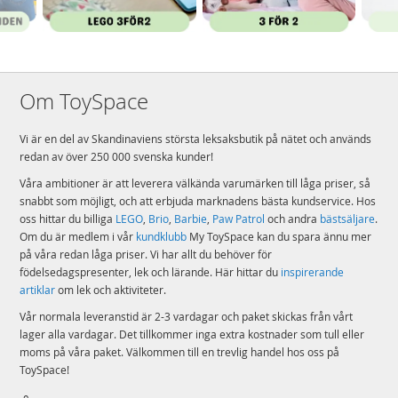
Om ToySpace
Vi är en del av Skandinaviens största leksaksbutik på nätet och används
redan av över 250 000 svenska kunder!
Våra ambitioner är att leverera välkända varumärken till låga priser, så
snabbt som möjligt, och att erbjuda marknadens bästa kundservice. Hos
oss hittar du billiga
LEGO
,
Brio
,
Barbie
,
Paw Patrol
och andra
bästsäljare
.
Om du är medlem i vår
kundklubb
My ToySpace kan du spara ännu mer
på våra redan låga priser. Vi har allt du behöver för
födelsedagspresenter, lek och lärande. Här hittar du
inspirerande
artiklar
om lek och aktiviteter.
Vår normala leveranstid är 2-3 vardagar och paket skickas från vårt
lager alla vardagar. Det tillkommer inga extra kostnader som tull eller
moms på våra paket. Välkommen till en trevlig handel hos oss på
ToySpace!