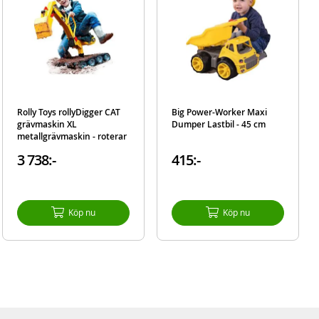
Rolly Toys rollyDigger CAT
Big Power-Worker Maxi
grävmaskin XL
Dumper Lastbil - 45 cm
metallgrävmaskin - roterar
360 grader
3 738:-
415:-
Köp nu
Köp nu