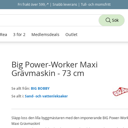
Fri frakt över 599,-* | Snabb leverans | Tull- och momsfritt
Sök
 Rea
3 för 2
Medlemsdeals
Outlet
Big Power-Worker Maxi
Grävmaskin - 73 cm
Se allt från:
BIG BOBBY
Se allt i:
Sand- och vattenleksaker
Släpp loss den lilla byggmästaren med den imponerande BIG Power-Wor
Maxi Grävmaskin!