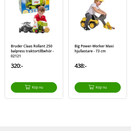
Mer
Modell
800055811
information
EAN
4004943558112
Varumärke
BIG BOBBY
Aktuellt
Bästsäljare
Bruder Claas Rollant 250
Big Power-Worker Maxi
balpress traktortillbehör -
hjullastare - 73 cm
02121
320:-
438:-
Köp nu
Köp nu