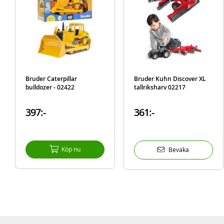
Bruder Caterpillar
Bruder Kuhn Discover XL
bulldozer - 02422
tallriksharv 02217
397:-
361:-
Köp nu
Bevaka