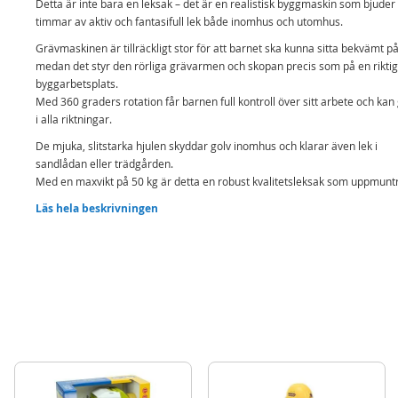
Detta är inte bara en leksak – det är en realistisk byggmaskin som bjuder
timmar av aktiv och fantasifull lek både inomhus och utomhus.
Grävmaskinen är tillräckligt stor för att barnet ska kunna sitta bekvämt på
medan det styr den rörliga grävarmen och skopan precis som på en riktig
byggarbetsplats.
Med 360 graders rotation får barnen full kontroll över sitt arbete och kan
i alla riktningar.
De mjuka, slitstarka hjulen skyddar golv inomhus och klarar även lek i
sandlådan eller trädgården.
Med en maxvikt på 50 kg är detta en robust kvalitetsleksak som uppmuntra
fysisk aktivitet, motorisk utveckling och kreativ lek.
Läs hela beskrivningen
Den perfekta presenten till barn som älskar byggmaskiner, fordon och äv
Innehåll:
Big Maxi Grävmaskin
Detaljer:
Mått: 73 x 32 x 30 cm
Max vikt: 50 kg
Rek ålder: från 3 år