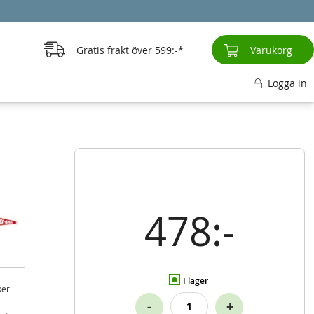
Gratis frakt över
599:-
Varukorg
Logga in
478:-
I lager
ker
-
+