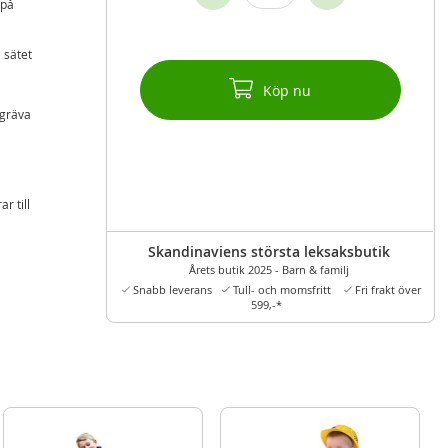
 på
 sätet
Köp nu
 gräva
r till
Skandinaviens största leksaksbutik
entyr!
Årets butik 2025 - Barn & familj
Snabb leverans
Tull- och momsfritt
Fri frakt över
599,-*