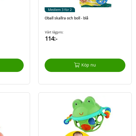
Medlem 3 för 2
Oball skallra och boll - blå
Vårt lågpris:
114:-
Köp nu