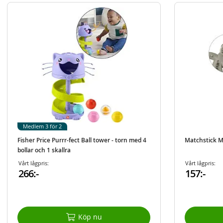
Medlem 3 för 2
Fisher Price Purrr-fect Ball tower - torn med 4
Matchstick M
bollar och 1 skallra
Vårt lågpris:
Vårt lågpris:
266:-
157:-
Köp nu