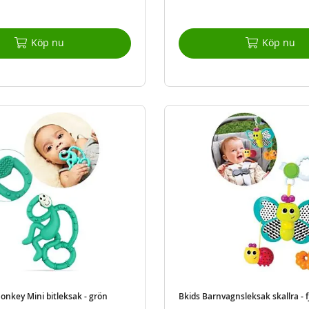
Köp nu
Köp nu
onkey Mini bitleksak - grön
Bkids Barnvagnsleksak skallra - fj