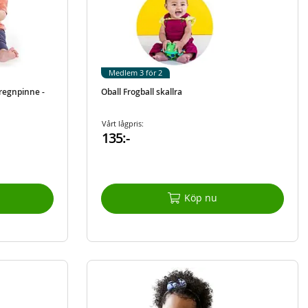
Medlem 3 för 2
 regnpinne -
Oball Frogball skallra
Vårt lågpris:
135:-
Köp nu