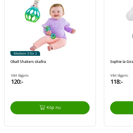
Medlem 3 för 2
Oball Shakers skallra
Sophie la Gira
Vårt lågpris:
Vårt lågpris:
120:-
118:-
Köp nu