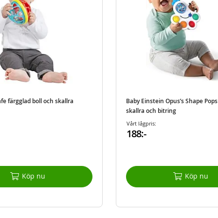
fe färgglad boll och skallra
Baby Einstein Opus’s Shape Pops
skallra och bitring
Vårt lågpris:
188:-
Köp nu
Köp nu