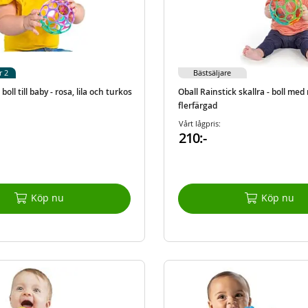
r 2
Bästsäljare
boll till baby - rosa, lila och turkos
Oball Rainstick skallra - boll med
flerfärgad
Vårt lågpris:
210:-
Köp nu
Köp nu