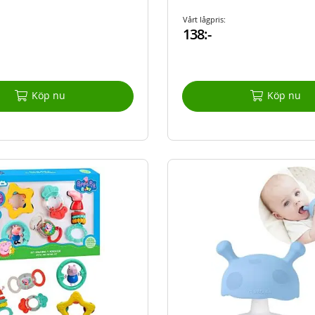
Vårt lågpris:
138:-
Köp nu
Köp nu