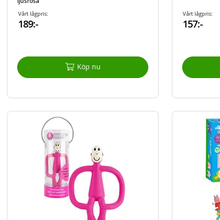
ljusrosa
Vårt lågpris:
Vårt lågpris:
189:-
157:-
Köp nu