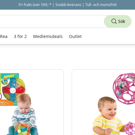
Fri frakt över 599,-* | Snabb leverans | Tull- och momsfritt
Sök
 Rea
3 för 2
Medlemsdeals
Outlet