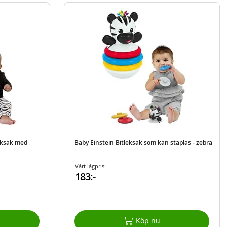
leksak med
Baby Einstein Bitleksak som kan staplas - zebra
Vårt lågpris:
183:-
Köp nu