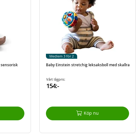
Medlem 3 för 2
 sensorisk
Baby Einstein stretchig leksaksboll med skallra
Vårt lågpris:
154:-
Köp nu