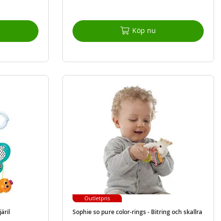
Köp nu
Outletpris
äril
Sophie so pure color-rings - Bitring och skallra