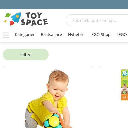
Sök
Kategorier
Bästsäljare
Nyheter
LEGO Shop
LEGO
Hem
Babyleksaker
Bitringar och skallror
Filter