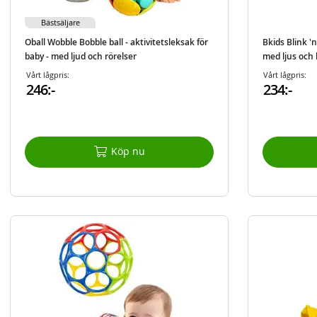
Bästsäljare
Oball Wobble Bobble ball - aktivitetsleksak för
Bkids Blink 'n
baby - med ljud och rörelser
med ljus och 
Vårt lågpris:
Vårt lågpris:
246:-
234:-
Köp nu