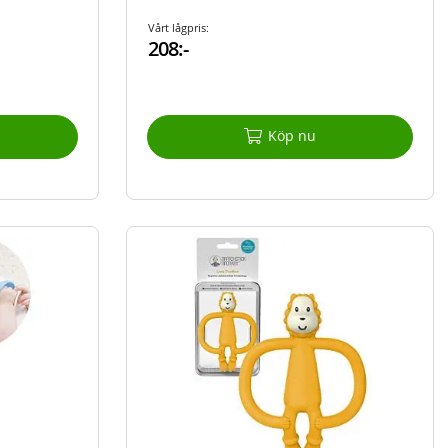
Vårt lågpris:
208:-
Köp nu