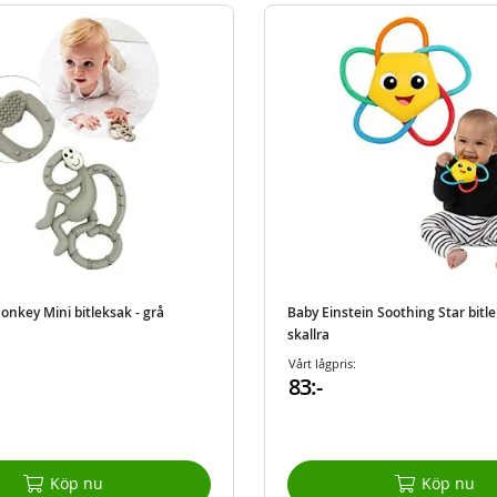
onkey Mini bitleksak - grå
Baby Einstein Soothing Star bit
skallra
Vårt lågpris:
83:-
Köp nu
Köp nu