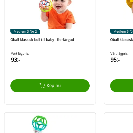
Medlem 3 för 2
Medlem 3 fö
Oball klassisk boll till baby - flerfärgad
Oball klassisk 
Vårt lågpris:
Vårt lågpris:
93:-
95:-
Köp nu