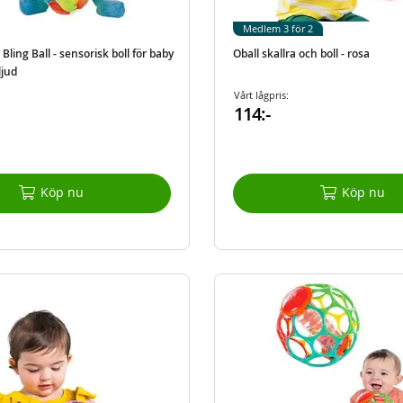
Medlem 3 för 2
 Bling Ball - sensorisk boll för baby
Oball skallra och boll - rosa
ljud
Vårt lågpris:
114:-
Köp nu
Köp nu