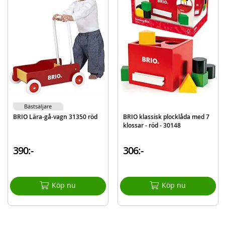
Bästsäljare
BRIO Lära-gå-vagn 31350 röd
BRIO klassisk plocklåda med 7
klossar - röd - 30148
390:-
306:-
Köp nu
Köp nu