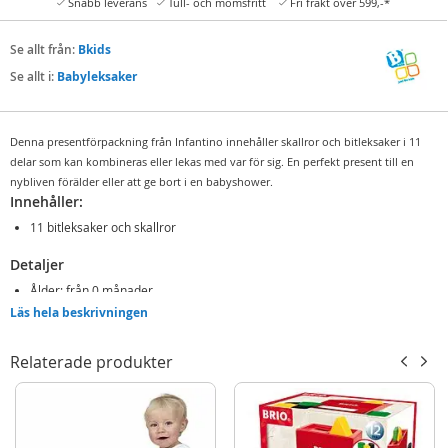
Snabb leverans
Tull- och momsfritt
Fri frakt över 599,-*
Se allt från:
Bkids
Se allt i:
Babyleksaker
Denna presentförpackning från Infantino innehåller skallror och bitleksaker i 11
delar som kan kombineras eller lekas med var för sig. En perfekt present till en
nybliven förälder eller att ge bort i en babyshower.
Innehåller:
11 bitleksaker och skallror
Detaljer
Ålder: från 0 månader
Läs hela beskrivningen
Mer
Modell
315127
information
Relaterade produkter
EAN
773554151275
Varumärke
Bkids