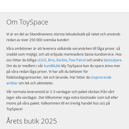
Om ToySpace
Vi är en del av Skandinaviens största leksaksbutik på nätet och används
redan av över 250 000 svenska kunder!
Våra ambitioner är att leverera välkända varumärken till låga priser, så
snabbt som möjligt, och att erbjuda marknadens bästa kundservice. Hos
oss hittar du billiga
LEGO
,
Brio
,
Barbie
,
Paw Patrol
och andra
bästsäljare
.
Om du är medlem i vår
kundklubb
My ToySpace kan du spara ännu mer
på våra redan låga priser. Vi har allt du behöver för
födelsedagspresenter, lek och lärande. Här hittar du
inspirerande
artiklar
om lek och aktiviteter.
Vår normala leveranstid är 2-3 vardagar och paket skickas från vårt
lager alla vardagar. Det tillkommer inga extra kostnader som tull eller
moms på våra paket. Välkommen till en trevlig handel hos oss på
ToySpace!
Årets butik 2025