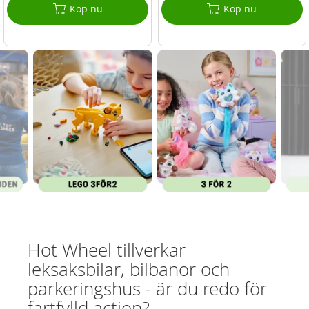
Köp nu
Köp nu
Hot Wheel tillverkar
leksaksbilar, bilbanor och
parkeringshus - är du redo för
fartfylld action?