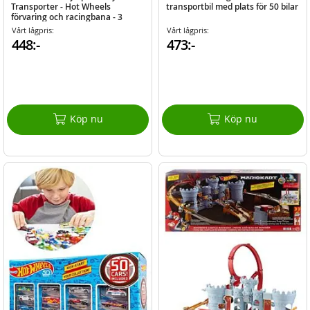
Transporter - Hot Wheels
transportbil med plats för 50 bilar
förvaring och racingbana - 3
metallbilar medföljer
Vårt lågpris:
Vårt lågpris:
448:-
473:-
Köp nu
Köp nu