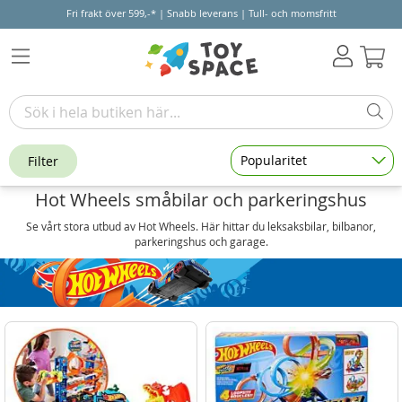
Fri frakt över 599,-* | Snabb leverans | Tull- och momsfritt
Varu
Popularitet
Filter
Hot Wheels småbilar och parkeringshus
Se vårt stora utbud av Hot Wheels. Här hittar du leksaksbilar, bilbanor,
parkeringshus och garage.