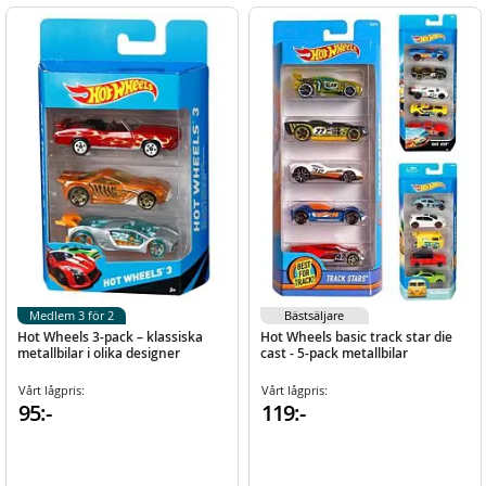
Medlem 3 för 2
Bästsäljare
Hot Wheels 3-pack – klassiska
Hot Wheels basic track star die
metallbilar i olika designer
cast - 5-pack metallbilar
Vårt lågpris:
Vårt lågpris:
95:-
119:-