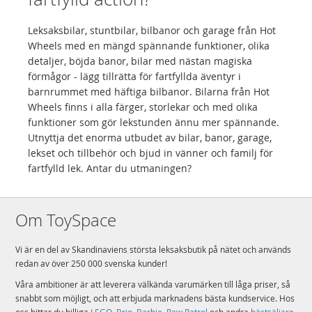
Leksaksbilar, stuntbilar, bilbanor och garage från Hot
Wheels med en mängd spännande funktioner, olika
detaljer, böjda banor, bilar med nästan magiska
förmågor - lägg tillrätta för fartfyllda äventyr i
barnrummet med häftiga bilbanor. Bilarna från Hot
Wheels finns i alla färger, storlekar och med olika
funktioner som gör lekstunden ännu mer spännande.
Utnyttja det enorma utbudet av bilar, banor, garage,
lekset och tillbehör och bjud in vänner och familj för
fartfylld lek. Antar du utmaningen?
Om ToySpace
Vi är en del av Skandinaviens största leksaksbutik på nätet och används
redan av över 250 000 svenska kunder!
Våra ambitioner är att leverera välkända varumärken till låga priser, så
snabbt som möjligt, och att erbjuda marknadens bästa kundservice. Hos
oss hittar du billiga
LEGO
,
Brio
,
Barbie
,
Paw Patrol
och andra
bästsäljare
.