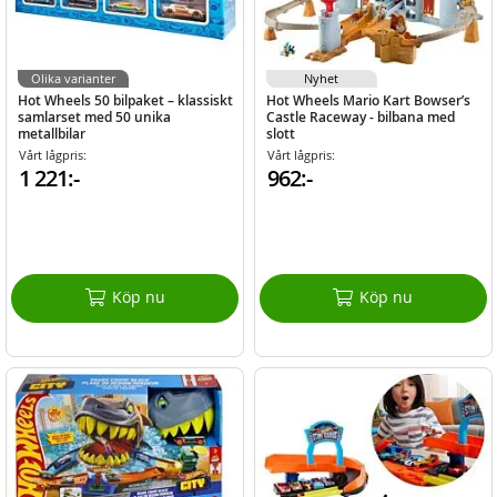
Olika varianter
Nyhet
Hot Wheels 50 bilpaket – klassiskt
Hot Wheels Mario Kart Bowser’s
samlarset med 50 unika
Castle Raceway - bilbana med
metallbilar
slott
Vårt lågpris:
Vårt lågpris:
1 221:-
962:-
Köp nu
Köp nu