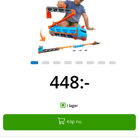
448:-
I lager
Köp nu