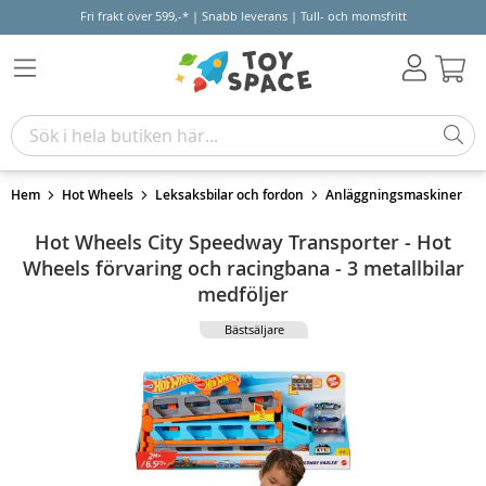
Fri frakt över 599,-* | Snabb leverans | Tull- och momsfritt
Varu
Hem
Hot Wheels
Leksaksbilar och fordon
Anläggningsmaskiner
Hot Wheels City Speedway Transporter - Hot
Wheels förvaring och racingbana - 3 metallbilar
medföljer
Bästsäljare