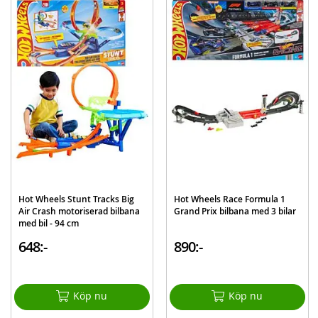
Innehåll:
1 Hot Wheels transporter och racingbana
3 Hot Wheels metallbilar
Detaljer:
Mått: ca. 21 x 46 x 9 cm (HxBxD)
Längd på bilbana: 182 cm
Skala bilar: 1:64
Ålder: från 4 år
Mer
Modell
GVG37
information
Hot Wheels Stunt Tracks Big
Hot Wheels Race Formula 1
EAN
887961925203
Air Crash motoriserad bilbana
Grand Prix bilbana med 3 bilar
med bil - 94 cm
Varumärke
Hot Wheels
648:-
890:-
Köp nu
Köp nu