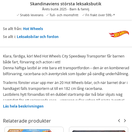
Skandinaviens största leksaksbutik
Årets butik 2025 - Barn & familj
Snabb leverans
Tull- och momsfritt
Fri frakt över 599,-*
Se allt från:
Hot Wheels
Se allt i:
Leksaksbilar och fordon
Klara, färdiga, kör! Med Hot Wheels City Speedway Transporter får barnen
både fart, förvaring och action i ett!
Denna häftiga lastbil är inte bara ett transportfordon – den är en kombinerad
bilförvaring, racerbana och äventyrslek som bjuder på oändlig underhållning.
Trailerns fönster visar upp mer än 20 Hot Wheels-bilar, och när barnet drar i
handtaget fälls transportern ut till en 182 cm lång racerbana.
Lastbilens hytt förvandlas till en dubbel startramp där två bilar skjuts iväg
samtidigt för ett spännande race – vinnaren rullar vidare till nästa äventyr!
Läs hela beskrivningen
Banans delar kan kopplas ihop med andra Hot Wheels City-set (säljs separat)
för ännu mer lek och variation.
Relaterade produkter
Setet innehåller tre Hot Wheels metallbilar i 1:64-skala och har plats för
ytterligare 19 bilar – perfekt för små fartälskare från 4 år och uppåt!