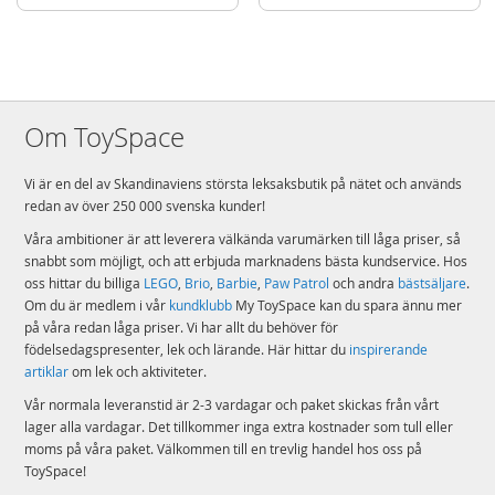
Om ToySpace
Vi är en del av Skandinaviens största leksaksbutik på nätet och används
redan av över 250 000 svenska kunder!
Våra ambitioner är att leverera välkända varumärken till låga priser, så
snabbt som möjligt, och att erbjuda marknadens bästa kundservice. Hos
oss hittar du billiga
LEGO
,
Brio
,
Barbie
,
Paw Patrol
och andra
bästsäljare
.
Om du är medlem i vår
kundklubb
My ToySpace kan du spara ännu mer
på våra redan låga priser. Vi har allt du behöver för
födelsedagspresenter, lek och lärande. Här hittar du
inspirerande
artiklar
om lek och aktiviteter.
Vår normala leveranstid är 2-3 vardagar och paket skickas från vårt
lager alla vardagar. Det tillkommer inga extra kostnader som tull eller
moms på våra paket. Välkommen till en trevlig handel hos oss på
ToySpace!