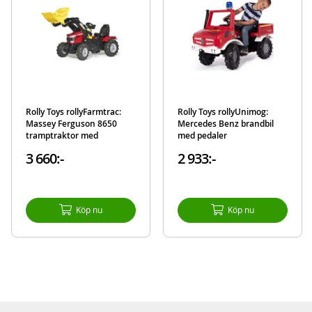
Rolly Toys rollyFarmtrac:
Rolly Toys rollyUnimog:
Massey Ferguson 8650
Mercedes Benz brandbil
tramptraktor med
med pedaler
frontlastare –
3 660:-
2 933:-
luftgummidäck
Köp nu
Köp nu