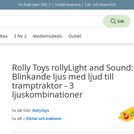
Fri frakt över 599,-* | Snabb leverans | Tull- och momsfritt
Sök
 Rea
3 för 2
Medlemsdeals
Outlet
Rolly Toys rollyLight and Sound:
Blinkande ljus med ljud till
tramptraktor - 3
ljuskombinationer
Se allt från:
RollyToys
Se allt i:
Elbilar och traktorer