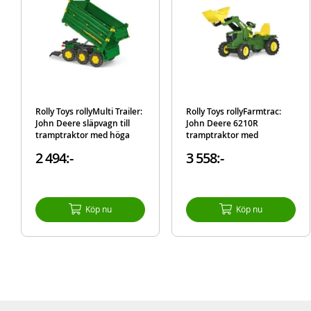
Rolly Toys rollyMulti Trailer:
Rolly Toys rollyFarmtrac:
John Deere släpvagn till
John Deere 6210R
tramptraktor med höga
tramptraktor med
väggar och tippfunktion
frontlastare -
2 494:-
3 558:-
luftgummidäck
Köp nu
Köp nu