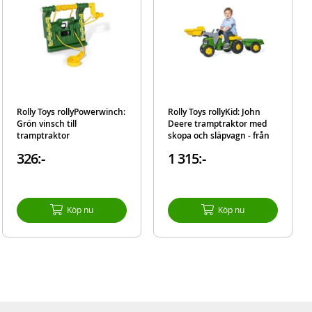
Rolly Toys rollyPowerwinch:
Rolly Toys rollyKid: John
Grön vinsch till
Deere tramptraktor med
tramptraktor
skopa och släpvagn - från
2-5 år
326:-
1 315:-
Köp nu
Köp nu