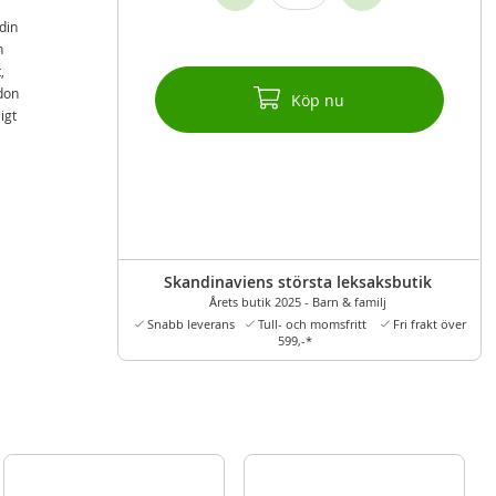
din
h
,
rdon
Köp nu
igt
Skandinaviens största leksaksbutik
Årets butik 2025 - Barn & familj
Snabb leverans
Tull- och momsfritt
Fri frakt över
599,-*