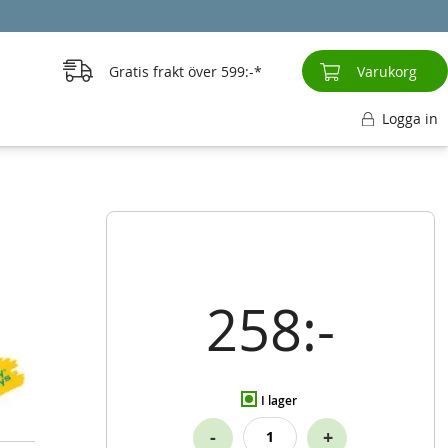
Gratis frakt över
599:-
Varukorg
Logga in
258:-
I lager
-
+