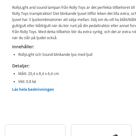
RollyLight and sound lampan från Rolly Toys är det perfekta tillbehöret till 
Rolly Toys tramptraktor! Det blinkande ljuset tillför leken det lilla extra, oc
ljuset har 3 ljuskombinationer att välja mellan. Välj om du vill ha blått/blått
gult/gult eller blått/gult när du kör runt på din pedaltraktor eller annat fo
från Rolly Toys. Med detta tillbehör blir du extra synlig, och det är extra rol
när du slår på ljudet också.
Innehåller:
RollyLight och Sound blinkande ljus med ljud
Detaljer:
Mått: 20,4 x 8,4 x 6,4 cm
Vikt: 0,8 kg
Läs hela beskrivningen
Batteribehov: 2 x AA (ingår ej)
Rek ålder: från 3 år
Mer
Modell
409594
information
EAN
4006485409594
Varumärke
RollyToys