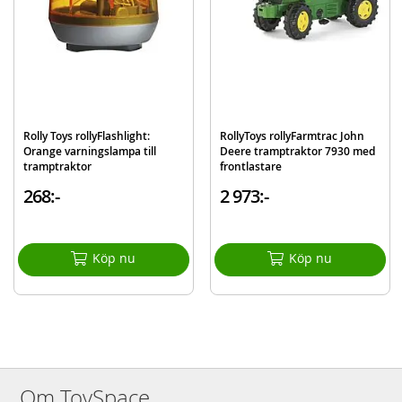
Stubaxle-styrning och solid rattstång
Kompatibel med annan utrustning från RollyToys (säljs separat)
Innehåller:
RollyFarmtrac Massey Ferguson tramptraktor
Frontlastare
Rolly Toys rollyFlashlight:
RollyToys rollyFarmtrac John
Detaljer:
Orange varningslampa till
Deere tramptraktor 7930 med
Mått: 142 x 53 x 81 cm
tramptraktor
frontlastare
Vikt: 12,6 kg
268:-
2 973:-
Rek.ålder: från 3 år
OBS: Traktorn får inte användas i trafik och ska användas under
Köp nu
Köp nu
övervakning.
Mer
Modell
611133
information
EAN
4006485611133
Varumärke
RollyToys
Om ToySpace