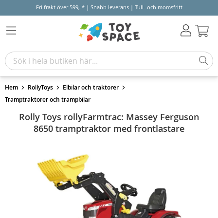
Fri frakt över 599,-* | Snabb leverans | Tull- och momsfritt
Varu
Hem
RollyToys
Elbilar och traktorer
Tramptraktorer och trampbilar
Rolly Toys rollyFarmtrac: Massey Ferguson
8650 tramptraktor med frontlastare