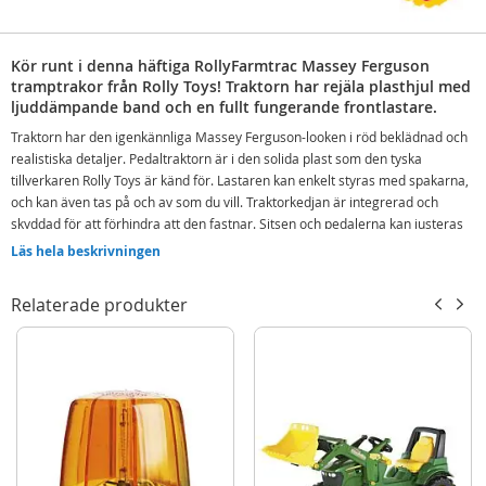
Kör runt i denna häftiga RollyFarmtrac Massey Ferguson
tramptrakor från Rolly Toys! Traktorn har rejäla plasthjul med
ljuddämpande band och en fullt fungerande frontlastare.
Traktorn har den igenkännliga Massey Ferguson-looken i röd beklädnad och
realistiska detaljer. Pedaltraktorn är i den solida plast som den tyska
tillverkaren Rolly Toys är känd för. Lastaren kan enkelt styras med spakarna,
och kan även tas på och av som du vill. Traktorkedjan är integrerad och
skyddad för att förhindra att den fastnar. Sitsen och pedalerna kan justeras
så att barnet når pedalerna, och huven kan öppnas för mer realistisk lek.
Läs hela beskrivningen
Traktorn har kopplingsmöjligheter både fram och bak, och kan kombineras
med olika utrustningar från Rolly Toys (säljs separat).
Relaterade produkter
Ljudreducerande plasthjul
Justerbart säte och pedaler
Fästanordning fram och bak
Avtagbar frontlastare
Huv som kan öppnas
Skyddad kedjedrift