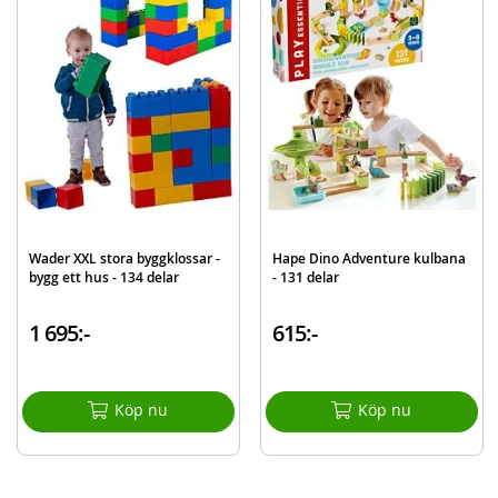
Rek. ålder: från 4 år
Kan kombineras med andra Hape Quadrilla kulbanor.
Mer
Modell
5810
information
EAN
6943478007802
Varumärke
Hape
Aktuellt
Bästsäljare
Wader XXL stora byggklossar -
Hape Dino Adventure kulbana
bygg ett hus - 134 delar
- 131 delar
1 695:-
615:-
Köp nu
Köp nu