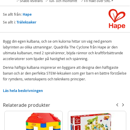
Snabb leverans
Tull- och momsfritt
Fri frakt över 599,-*
Se allt från:
Hape
Se allt i:
Träleksaker
Bygg din egen kulbana, och se om kulorna hittar sin väg ned genom
labyrinten av olika utmaningar. Quadrilla The Cyclone från Hape är den
ultimata kulbanan, med
2 spiralrännor, böjda rännor och kraftförbättrande
acceleratorer som
bjuder på hastighet och spänning.
Denna häftiga kulbana inspirerar en byggare att designa den häftigaste
banan och är den perfekta STEM-leksaken som ger barn en bättre förståelse
för rymdens, vetenskapens och teknikens principer.
Innehåller:
Läs hela beskrivningen
Hape Quadrilla kulbana med 102 delar
100 kulor
Relaterade produkter
1 bomullspåse
Detaljer:
Mått förpackning: 62 x 14 x 34 cm