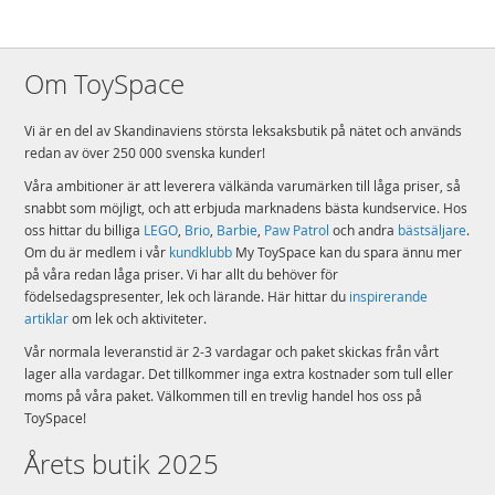
Om ToySpace
Vi är en del av Skandinaviens största leksaksbutik på nätet och används
redan av över 250 000 svenska kunder!
Våra ambitioner är att leverera välkända varumärken till låga priser, så
snabbt som möjligt, och att erbjuda marknadens bästa kundservice. Hos
oss hittar du billiga
LEGO
,
Brio
,
Barbie
,
Paw Patrol
och andra
bästsäljare
.
Om du är medlem i vår
kundklubb
My ToySpace kan du spara ännu mer
på våra redan låga priser. Vi har allt du behöver för
födelsedagspresenter, lek och lärande. Här hittar du
inspirerande
artiklar
om lek och aktiviteter.
Vår normala leveranstid är 2-3 vardagar och paket skickas från vårt
lager alla vardagar. Det tillkommer inga extra kostnader som tull eller
moms på våra paket. Välkommen till en trevlig handel hos oss på
ToySpace!
Årets butik 2025