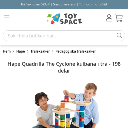
Fri frakt över 599,-* | Snabb leverans | Tull- och momsfritt
Varu
Hem
Hape
Träleksaker
Pedagogiska träleksaker
Hape Quadrilla The Cyclone kulbana i trä - 198
delar