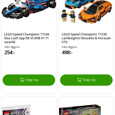
LEGO Speed Champions 77246
LEGO Speed Champions 77238
Visa Cash App RB VCARB 01 F1
Lamborghini Revuelto & Huracán
racerbil
STO
Vårt lågpris:
Vårt lågpris:
254:-
498:-
Köp nu
Köp nu