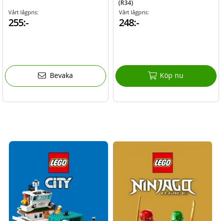
(R34)
Vårt lågpris:
Vårt lågpris:
255:-
248:-
Bevaka
Köp nu