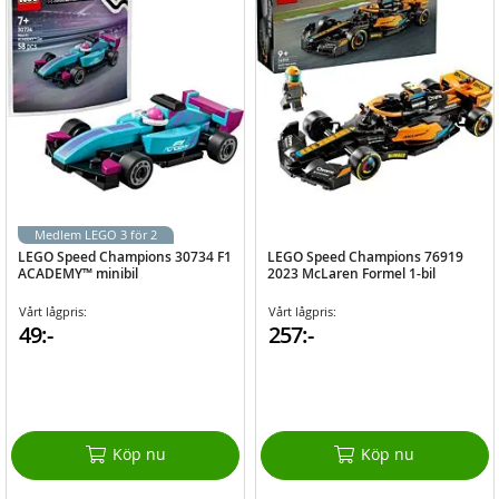
Medlem LEGO 3 för 2
LEGO Speed Champions 30734 F1
LEGO Speed Champions 76919
ACADEMY™ minibil
2023 McLaren Formel 1-bil
Vårt lågpris:
Vårt lågpris:
49:-
257:-
Köp nu
Köp nu