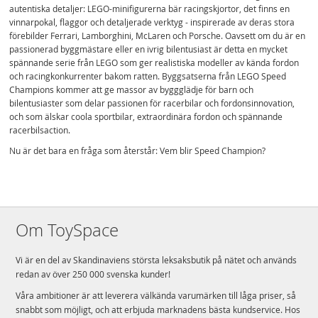
autentiska detaljer: LEGO-minifigurerna bär racingskjortor, det finns en
vinnarpokal, flaggor och detaljerade verktyg - inspirerade av deras stora
förebilder Ferrari, Lamborghini, McLaren och Porsche. Oavsett om du är en
passionerad byggmästare eller en ivrig bilentusiast är detta en mycket
spännande serie från LEGO som ger realistiska modeller av kända fordon
och racingkonkurrenter bakom ratten. Byggsatserna från LEGO Speed
Champions kommer att ge massor av byggglädje för barn och
bilentusiaster som delar passionen för racerbilar och fordonsinnovation,
och som älskar coola sportbilar, extraordinära fordon och spännande
racerbilsaction.
Nu är det bara en fråga som återstår: Vem blir Speed Champion?
Om ToySpace
Vi är en del av Skandinaviens största leksaksbutik på nätet och används
redan av över 250 000 svenska kunder!
Våra ambitioner är att leverera välkända varumärken till låga priser, så
snabbt som möjligt, och att erbjuda marknadens bästa kundservice. Hos