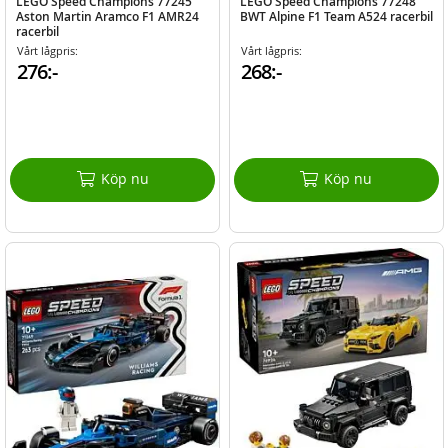
LEGO Speed Champions 77245
LEGO Speed Champions 77248
Aston Martin Aramco F1 AMR24
BWT Alpine F1 Team A524 racerbil
racerbil
Vårt lågpris:
Vårt lågpris:
276:-
268:-
Köp nu
Köp nu