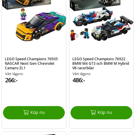
LEGO Speed Champions 76935
LEGO Speed Champions 76922
NASCAR Next Gen Chevrolet
BMW M4 GT3 och BMW M Hybrid
Camaro ZL1
V8 racerbilar
Vårt lågpris:
Vårt lågpris:
266:-
486:-
Köp nu
Köp nu