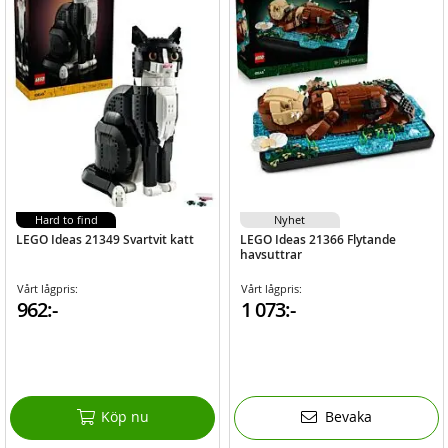
Hard to find
Nyhet
LEGO Ideas 21349 Svartvit katt
LEGO Ideas 21366 Flytande
havsuttrar
Vårt lågpris:
Vårt lågpris:
962:-
1 073:-
Köp nu
Bevaka