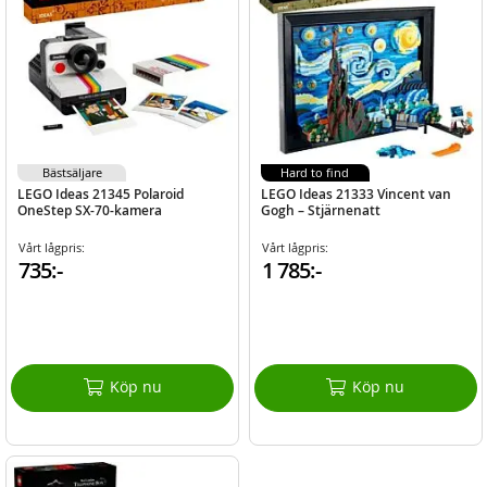
Bästsäljare
Hard to find
LEGO Ideas 21345 Polaroid
LEGO Ideas 21333 Vincent van
OneStep SX-70-kamera
Gogh – Stjärnenatt
Vårt lågpris:
Vårt lågpris:
735:-
1 785:-
Köp nu
Köp nu