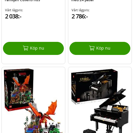
Vårt lågpris:
Vårt lågpris:
2 038:-
2 786:-
Köp nu
Köp nu