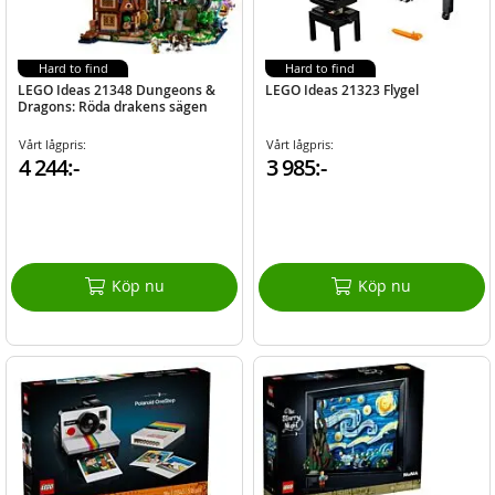
Hard to find
Hard to find
LEGO Ideas 21348 Dungeons &
LEGO Ideas 21323 Flygel
Dragons: Röda drakens sägen
Vårt lågpris:
Vårt lågpris:
4 244:-
3 985:-
Köp nu
Köp nu