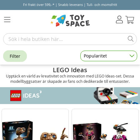
Fri frakt över 599,-* | Snabb leverans | Tull- och momsfritt
Varu
Popularitet
Filter
LEGO Ideas
Upptäck en värld av kreativitet och innovation med LEGO Ideas-set. Dessa
modellbyggsatser är skapade av fans och dedikerade till entusiaster.