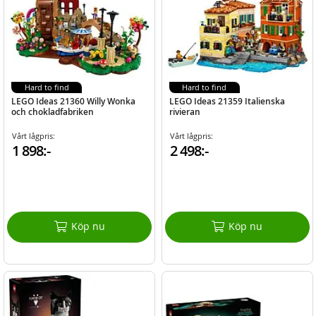
Hard to find
Hard to find
LEGO Ideas 21360 Willy Wonka
LEGO Ideas 21359 Italienska
och chokladfabriken
rivieran
Vårt lågpris:
Vårt lågpris:
1 898:-
2 498:-
Köp nu
Köp nu