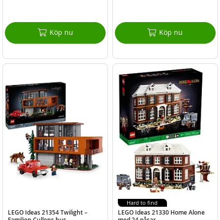
Köp nu
Köp nu
Hard to find
LEGO Ideas 21354 Twilight –
LEGO Ideas 21330 Home Alone
Familjen Cullens hus
med 24 påsar