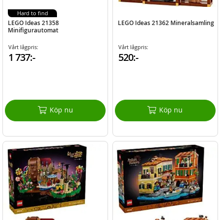
Hard to find
LEGO Ideas 21358
LEGO Ideas 21362 Mineralsamling
Minifigurautomat
Vårt lågpris:
Vårt lågpris:
1 737:-
520:-
Köp nu
Köp nu