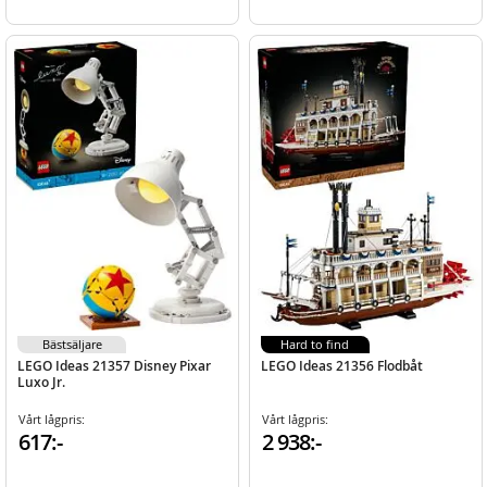
Bästsäljare
Hard to find
LEGO Ideas 21357 Disney Pixar
LEGO Ideas 21356 Flodbåt
Luxo Jr.
Vårt lågpris:
Vårt lågpris:
617:-
2 938:-