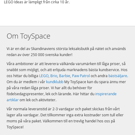
LEGO Ideas är lämpligt från cirka 10 år.
Om ToySpace
Vi är en del av Skandinaviens största leksaksbutik på nätet och används
redan av över 250 000 svenska kunder!
Våra ambitioner är att leverera välkända varumärken till låga priser, så
snabbt som möjligt, och att erbjuda marknadens bästa kundservice. Hos
oss hittar du billiga
LEGO
,
Brio
,
Barbie
,
Paw Patrol
och andra
bästsäljare
.
Om du är medlem i vår
kundklubb
My ToySpace kan du spara ännu mer
på våra redan låga priser. Vi har allt du behöver för
födelsedagspresenter, lek och lärande. Här hittar du
inspirerande
artiklar
om lek och aktiviteter.
Vår normala leveranstid är 2-3 vardagar och paket skickas från vårt
lager alla vardagar. Det tillkommer inga extra kostnader som tull eller
moms på våra paket. Välkommen till en trevlig handel hos oss på
ToySpace!