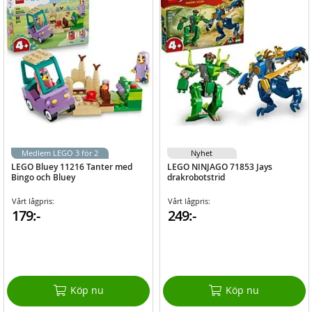
Medlem LEGO 3 för 2
Nyhet
LEGO Bluey 11216 Tanter med
LEGO NINJAGO 71853 Jays
Bingo och Bluey
drakrobotstrid
Vårt lågpris:
Vårt lågpris:
179:-
249:-
Köp nu
Köp nu