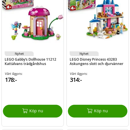
Nyhet
Nyhet
LEGO Gabby’s Dollhouse 11212
LEGO Disney Princess 43283
Kattälvans trädgårdshus
Askungens slott och djurvänner
Vårt lågpris:
Vårt lågpris:
178:-
314:-
Köp nu
Köp nu