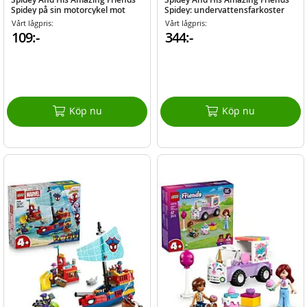
Spidey på sin motorcykel mot
Spidey: undervattensfarkoster
Rhino
Vårt lågpris:
Vårt lågpris:
109:-
344:-
Köp nu
Köp nu