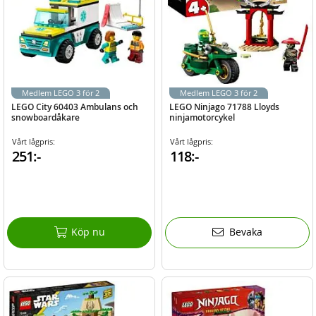
Medlem LEGO 3 för 2
Medlem LEGO 3 för 2
LEGO City 60403 Ambulans och
LEGO Ninjago 71788 Lloyds
snowboardåkare
ninjamotorcykel
Vårt lågpris:
Vårt lågpris:
251:-
118:-
Köp nu
Bevaka