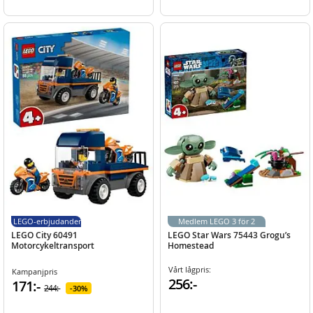
LEGO-erbjudanden
Medlem LEGO 3 för 2
LEGO City 60491
LEGO Star Wars 75443 Grogu’s
Motorcykeltransport
Homestead
Vårt lågpris:
Kampanjpris
256:-
171:-
244:-
30%