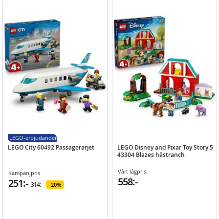
LEGO-erbjudanden
LEGO City 60492 Passagerarjet
LEGO Disney and Pixar Toy Story 5
43304 Blazes hästranch
Vårt lågpris:
Kampanjpris
558:-
251:-
314:-
20%