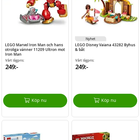
Nyhet
LEGO Marvel Iron Man och hans
LEGO Disney Vaiana 43282 Byhus
otroliga vänner 11209 Ultron mot
& båt
Iron Man
Vårt lågpris:
Vårt lågpris:
249:-
249:-
Köp nu
Köp nu