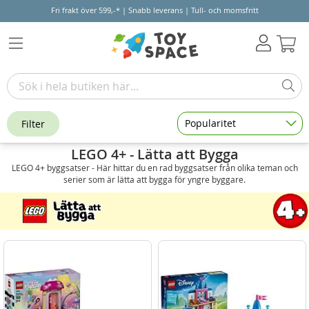
Fri frakt över 599,-* | Snabb leverans | Tull- och momsfritt
Varu
Popularitet
Filter
LEGO 4+ - Lätta att Bygga
LEGO 4+ byggsatser - Här hittar du en rad byggsatser från olika teman och
serier som är lätta att bygga för yngre byggare.