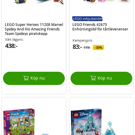
LEGO-erbjudanden
LEGO Super Heroes 11208 Marvel
LEGO Friends 42675
Spidey And His Amazing Friends
Enhörningsbil för tårtleveranser
Team Spideys piratskepp
Vårt lågpris:
Kampanjpris
438:-
83:-
119:-
30%
Köp nu
Köp nu