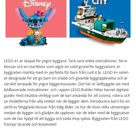
LEGO 4+ är skapat för yngre byggare. Tack vare enkla instruktioner, färre
klossar och en startkloss som utgör en solid grund för byggsatsen, är
byggseten märkta med 4+ perfekta för barn från runt 4 år. LEGO 4+-seten
är designade för att ge barn en snabb och givande byggupplevelse och är
särskilt lämpade för yngre byggentusiaster. Det här är lättbyggda set med
bildbaserade instruktioner, och i appen LEGO Builder hittar barnet digitala
guider med intuitiva verktyg som de kan använda för att zooma, rotera och
se modellerna från alla vinklar när de bygger dem. Introducera barn för en
värld av färgglada klossar från tidig ålder, se hur de löser olika utmaningar
medan de bygger och glädjen de upplever när de leker med de byggsatser
som de har hjälpt till att bygga och sätta ihop själva. Byggseten från LEGO
främjar lärande och kreativitet!