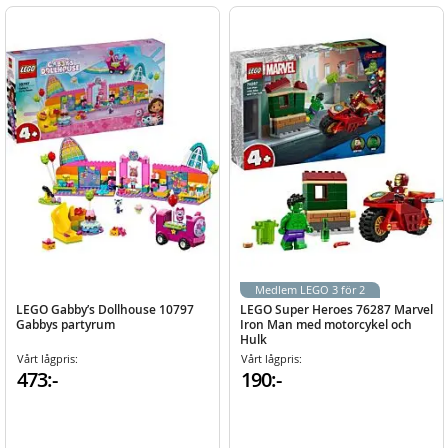
Medlem LEGO 3 för 2
LEGO Gabby’s Dollhouse 10797
LEGO Super Heroes 76287 Marvel
Gabbys partyrum
Iron Man med motorcykel och
Hulk
Vårt lågpris:
Vårt lågpris:
473:-
190:-