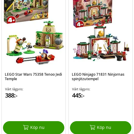
LEGO Star Wars 75358 Tenoo Jedi
LEGO Ninjago 71831 Ninjornas
Temple
spinjitzutempel
Vårt lågpris:
Vårt lågpris:
388:-
445:-
Köp nu
Köp nu