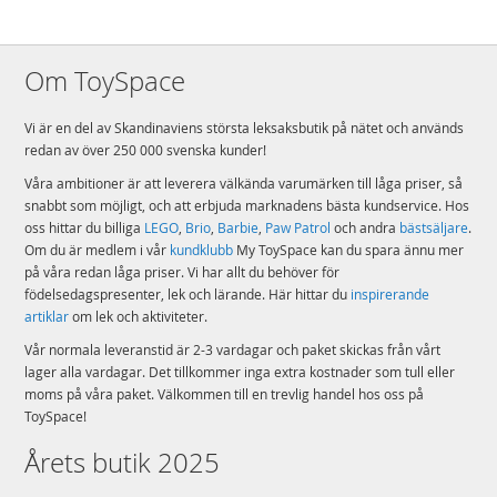
Om ToySpace
Vi är en del av Skandinaviens största leksaksbutik på nätet och används
redan av över 250 000 svenska kunder!
Våra ambitioner är att leverera välkända varumärken till låga priser, så
snabbt som möjligt, och att erbjuda marknadens bästa kundservice. Hos
oss hittar du billiga
LEGO
,
Brio
,
Barbie
,
Paw Patrol
och andra
bästsäljare
.
Om du är medlem i vår
kundklubb
My ToySpace kan du spara ännu mer
på våra redan låga priser. Vi har allt du behöver för
födelsedagspresenter, lek och lärande. Här hittar du
inspirerande
artiklar
om lek och aktiviteter.
Vår normala leveranstid är 2-3 vardagar och paket skickas från vårt
lager alla vardagar. Det tillkommer inga extra kostnader som tull eller
moms på våra paket. Välkommen till en trevlig handel hos oss på
ToySpace!
Årets butik 2025