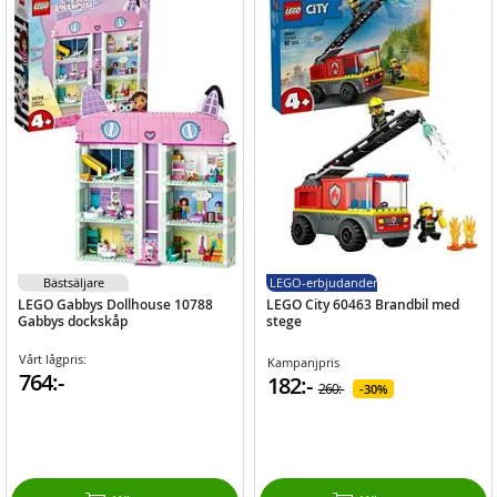
Bästsäljare
LEGO-erbjudanden
LEGO Gabbys Dollhouse 10788
LEGO City 60463 Brandbil med
Gabbys dockskåp
stege
Vårt lågpris:
Kampanjpris
764:-
182:-
260:-
30%