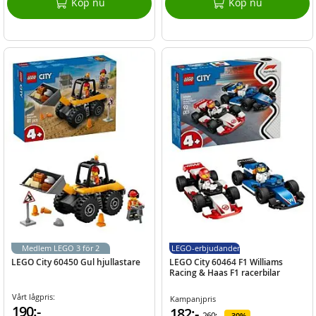
Köp nu
Köp nu
Medlem LEGO 3 för 2
LEGO-erbjudanden
LEGO City 60450 Gul hjullastare
LEGO City 60464 F1 Williams
Racing & Haas F1 racerbilar
Vårt lågpris:
Kampanjpris
190:-
182:-
260:-
30%