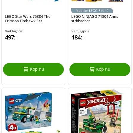
Medlem LEGO 3 för 2
LEGO Star Wars 75384 The
LEGO NINJAGO 71804 Arins
Crimson Firehawk Set
stridsrobot
Vårt lågpris:
Vårt lågpris:
497:-
184:-
Köp nu
Köp nu