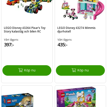
LEGO Disney 43264 Pixar’s Toy
LEGO Disney 43274 Mimmis
Story kalaståg och bilen RC
djurhotell
Vårt lågpris:
Vårt lågpris:
397:-
435:-
Köp nu
Köp nu