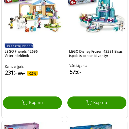
LEGO-erbjudanden
LEGO Friends 42696
LEGO Disney Frozen 43281 Elsas
Veterinärklinik
ispalats och snöäventyr
Vårt lågpris:
Kampanjpris
575:-
231:-
308:-
25%
Köp nu
Köp nu