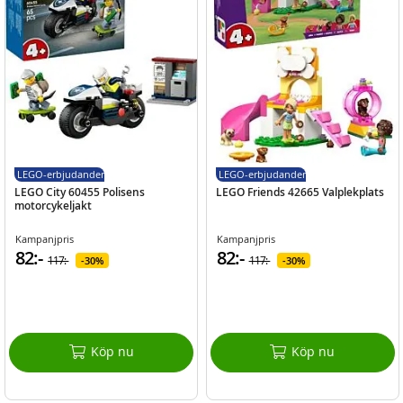
LEGO-erbjudanden
LEGO-erbjudanden
LEGO City 60455 Polisens
LEGO Friends 42665 Valplekplats
motorcykeljakt
Kampanjpris
Kampanjpris
82:-
82:-
117:-
117:-
30%
30%
Köp nu
Köp nu