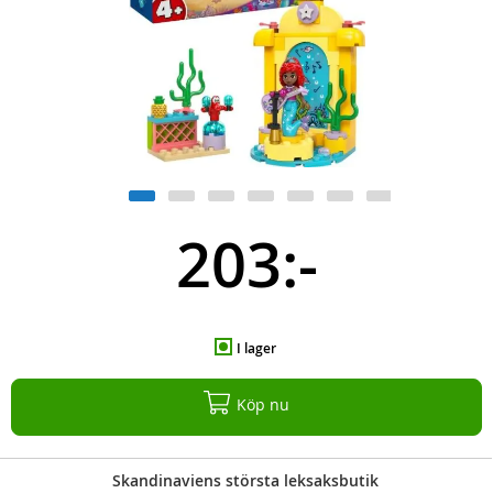
203:-
I lager
Köp nu
Skandinaviens största leksaksbutik