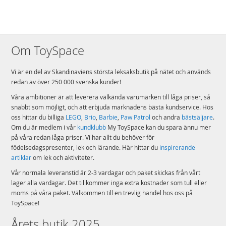
musikscen som är 12 cm hög, 8 cm bred och 6 cm djup
Detaljer:
Antal klossar: 60
Om ToySpace
Ålder: från 4 år
Vi är en del av Skandinaviens största leksaksbutik på nätet och används
Mer
Modell
43235
redan av över 250 000 svenska kunder!
information
EAN
5702017602073
Våra ambitioner är att leverera välkända varumärken till låga priser, så
snabbt som möjligt, och att erbjuda marknadens bästa kundservice. Hos
Varumärke
LEGO
oss hittar du billiga
LEGO
,
Brio
,
Barbie
,
Paw Patrol
och andra
bästsäljare
.
Om du är medlem i vår
kundklubb
My ToySpace kan du spara ännu mer
på våra redan låga priser. Vi har allt du behöver för
födelsedagspresenter, lek och lärande. Här hittar du
inspirerande
artiklar
om lek och aktiviteter.
Vår normala leveranstid är 2-3 vardagar och paket skickas från vårt
lager alla vardagar. Det tillkommer inga extra kostnader som tull eller
moms på våra paket. Välkommen till en trevlig handel hos oss på
ToySpace!
Årets butik 2025