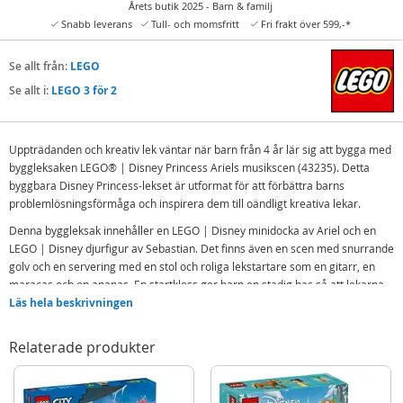
Årets butik 2025 - Barn & familj
Snabb leverans
Tull- och momsfritt
Fri frakt över 599,-*
Se allt från:
LEGO
Se allt i:
LEGO 3 för 2
Uppträdanden och kreativ lek väntar när barn från 4 år lär sig att bygga med
byggleksaken LEGO® | Disney Princess Ariels musikscen (43235). Detta
byggbara Disney Princess-lekset är utformat för att förbättra barns
problemlösningsförmåga och inspirera dem till oändligt kreativa lekar.
Denna byggleksak innehåller en LEGO | Disney minidocka av Ariel och en
LEGO | Disney djurfigur av Sebastian. Det finns även en scen med snurrande
golv och en servering med en stol och roliga lekstartare som en gitarr, en
maracas och en ananas. En startkloss ger barn en stadig bas så att lekarna
snabbt kommer igång, och intuitiva instruktioner ingår i form av en färgglad
Läs hela beskrivningen
bildberättelseguide för barn som precis börjat lära sig läsa.
Relaterade produkter
Detta coola LEGO | Disney byggset för barn från 4 år ger näring åt barns
passion för byggbara leksaker frånDen lilla sjöjungfrun, är lätt att ta med till
lekstunder och är ett fantastiskt sätt för vuxna att dela roliga bygglekar med
barn.