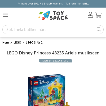
Fri frakt över 599,-* | Snabb leverans | Tull- och momsfritt
Varu
Hem
LEGO
LEGO 3 för 2
LEGO Disney Princess 43235 Ariels musikscen
Medlem LEGO 3 för 2