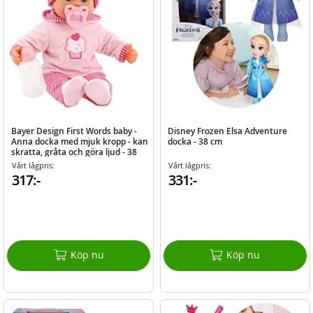
Bayer Design First Words baby -
Disney Frozen Elsa Adventure
Anna docka med mjuk kropp - kan
docka - 38 cm
skratta, gråta och göra ljud - 38
cm
Vårt lågpris:
Vårt lågpris:
317:-
331:-
Köp nu
Köp nu