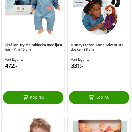
Skrållan Try Me taldocka med ljust
Disney Frozen Anna Adventure
hår - Pim 45 cm
docka - 38 cm
Vårt lågpris:
Vårt lågpris:
472:-
331:-
Köp nu
Köp nu