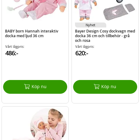
Nyhet
BABY born Hannah interaktiv
Bayer Design Cosy dockvagn med
docka med ljud 36 cm
docka 36 cm och tillbehör - grå
och rosa
Vårt lågpris:
Vårt lågpris:
486:-
620:-
Köp nu
Köp nu