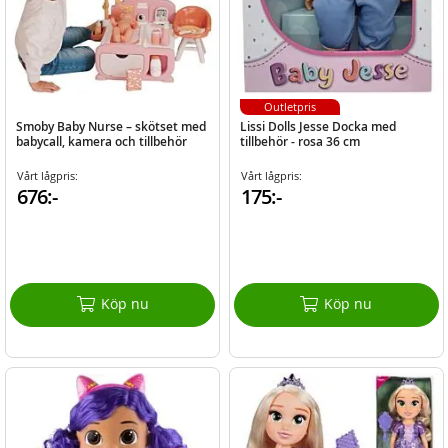
Outletpris
Smoby Baby Nurse – skötset med
Lissi Dolls Jesse Docka med
babycall, kamera och tillbehör
tillbehör - rosa 36 cm
Vårt lågpris:
Vårt lågpris:
676:-
175:-
Köp nu
Köp nu