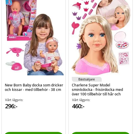
Bästsäljare
New Born Baby docka som dricker
Charlene Super Model
och kissar - med tillbehör - 38 cm
sminkdocka - frisördocka med
över 100 tillbehör till hår och
smink
Vårt lågpris:
Vårt lågpris:
296:-
460:-