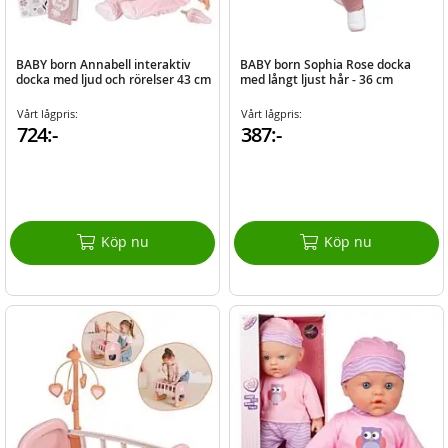
BABY born Annabell interaktiv
BABY born Sophia Rose docka
docka med ljud och rörelser 43 cm
med långt ljust hår - 36 cm
Vårt lågpris:
Vårt lågpris:
724:-
387:-
Köp nu
Köp nu