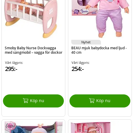
Nyhet
Smoby Baby Nurse Dockvagga
BEAU mjuk babydocka med ljud -
med sängmobil – vagga för dockor
40 cm
Vårt lågpris:
Vårt lågpris:
295:-
254:-
Köp nu
Köp nu