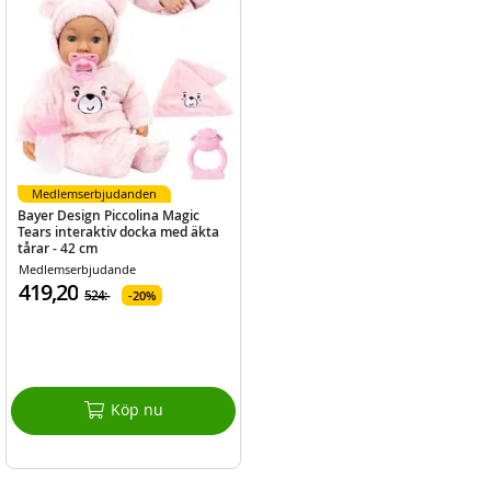
Medlemserbjudanden
Bayer Design Piccolina Magic
Tears interaktiv docka med äkta
tårar - 42 cm
Medlemserbjudande
419,20
524:-
20%
Köp nu