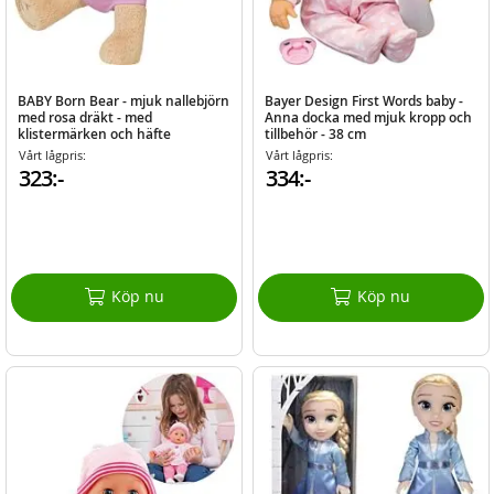
BABY Born Bear - mjuk nallebjörn
Bayer Design First Words baby -
med rosa dräkt - med
Anna docka med mjuk kropp och
klistermärken och häfte
tillbehör - 38 cm
Vårt lågpris:
Vårt lågpris:
323:-
334:-
Köp nu
Köp nu