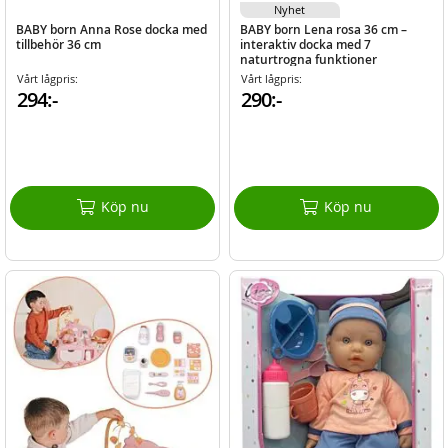
Nyhet
BABY born Anna Rose docka med
BABY born Lena rosa 36 cm –
tillbehör 36 cm
interaktiv docka med 7
naturtrogna funktioner
Vårt lågpris:
Vårt lågpris:
294:-
290:-
Köp nu
Köp nu