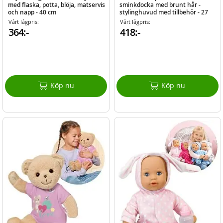
med flaska, potta, blöja, matservis
sminkdocka med brunt hår -
och napp - 40 cm
stylinghuvud med tillbehör - 27
cm
Vårt lågpris:
Vårt lågpris:
364:-
418:-
Köp nu
Köp nu