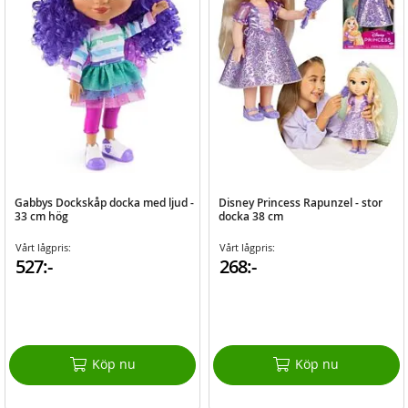
Gabbys Dockskåp docka med ljud -
Disney Princess Rapunzel - stor
33 cm hög
docka 38 cm
Vårt lågpris:
Vårt lågpris:
527:-
268:-
Köp nu
Köp nu