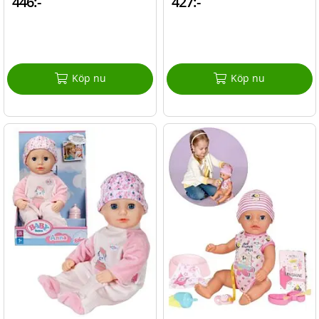
446:-
427:-
Köp nu
Köp nu