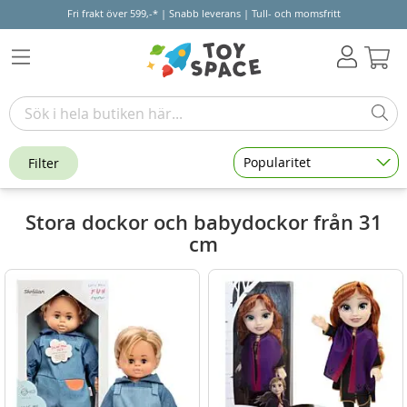
Fri frakt över 599,-* | Snabb leverans | Tull- och momsfritt
Varu
Popularitet
Filter
Stora dockor och babydockor från 31
cm