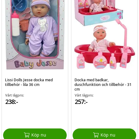
Lissi Dolls Jesse docka med
Docka med badkar,
tillbehör - lila 36 cm
duschfunktion och tillbehör - 31
cm
Vårt lågpris:
Vårt lågpris:
238:-
257:-
Köp nu
Köp nu