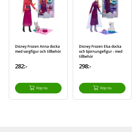
Disney Frozen Anna docka
Disney Frozen Elsa docka
med vargfigur och tillbehör
och björnungefigur - med
tillbehör
282:-
298:-
Köp nu
Köp nu