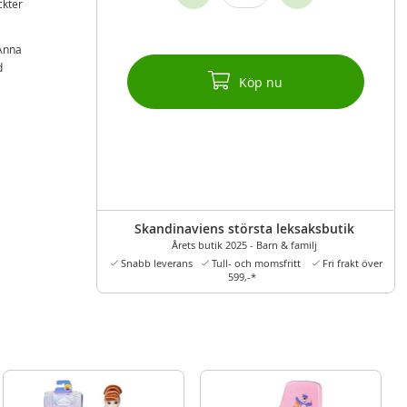
ckter
Anna
d
Köp nu
Skandinaviens största leksaksbutik
Årets butik 2025 - Barn & familj
Snabb leverans
Tull- och momsfritt
Fri frakt över
599,-*