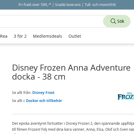
Fri frakt över 599,-* | Snabb leverans | Tull- och momsfritt
Sök
 Rea
3 för 2
Medlemsdeals
Outlet
Disney Frozen Anna Adventure
docka - 38 cm
Se allt från:
Disney Frost
Se allt i:
Dockor och tillbehör
Det episka äventyret fortsätter i Disney Frozen 2, den spännande uppfölj
till filmen Frozen! Följ med dina kära vänner, Anna, Elsa, Olof och Sven nä