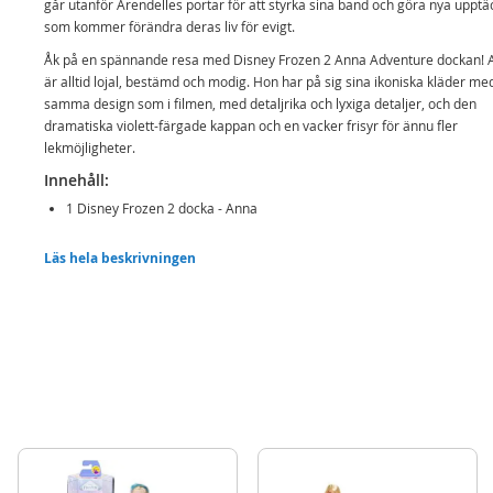
går utanför Arendelles portar för att styrka sina band och göra nya upptä
som kommer förändra deras liv för evigt.
Åk på en spännande resa med Disney Frozen 2 Anna Adventure dockan! 
är alltid lojal, bestämd och modig. Hon har på sig sina ikoniska kläder me
samma design som i filmen, med detaljrika och lyxiga detaljer, och den
dramatiska violett-färgade kappan och en vacker frisyr
för ännu fler
lekmöjligheter
.
Innehåll:
1 Disney Frozen 2 docka - Anna
Detaljer:
Läs hela beskrivningen
Mått: 38 cm (H)
Rek. ålder: från 3 år
Mer
Modell
211814
information
EAN
192995211810
Varumärke
Disney Frost