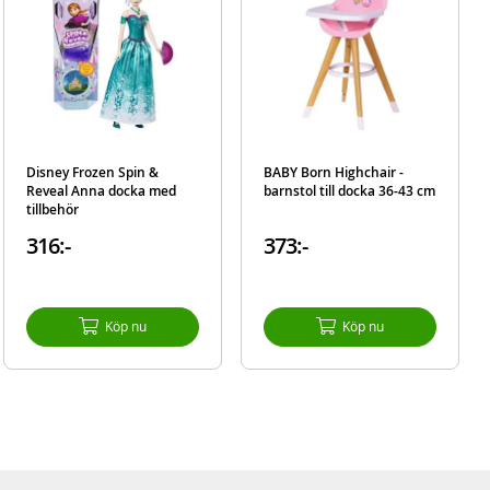
Disney Frozen Spin &
BABY Born Highchair -
Reveal Anna docka med
barnstol till docka 36-43 cm
tillbehör
316:-
373:-
Köp nu
Köp nu