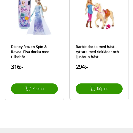
Disney Frozen Spin &
Barbie docka med häst -
Reveal Elsa docka med
ryttare med ridkläder och
tillbehör
ljusbrun häst
316:-
294:-
Köp nu
Köp nu