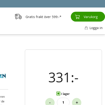
Gratis frakt över
599:-
Varukorg
Logga in
331:-
I lager
aren
r de
-
+