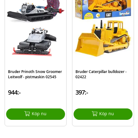
Skala: 1:16
Rek. ålder: från 4 år
Mer
Modell
02572
information
EAN
4001702025724
Varumärke
Bruder
Bruder Prinoth Snow Groomer
Bruder Caterpillar bulldozer -
Leitwolf - pistmaskin 02545
02422
944:-
397:-
Köp nu
Köp nu