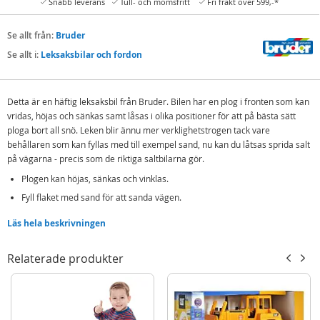
Snabb leverans
Tull- och momsfritt
Fri frakt över 599,-*
Se allt från:
Bruder
Se allt i:
Leksaksbilar och fordon
Detta är en häftig leksaksbil från Bruder. Bilen har en plog i fronten som kan
vridas, höjas och sänkas samt låsas i olika positioner för att på bästa sätt
ploga bort all snö. Leken blir ännu mer verklighetstrogen tack vare
behållaren som kan fyllas med till exempel sand, nu kan du låtsas sprida salt
på vägarna - precis som de riktiga saltbilarna gör.
Plogen kan höjas, sänkas och vinklas.
Fyll flaket med sand för att sanda vägen.
Läs hela beskrivningen
Innehåll:
Bruder Mercedes-Benz plogbil
Relaterade produkter
Snöplog
Detaljer:
Mått: 47 x 16 x 19,5 cm