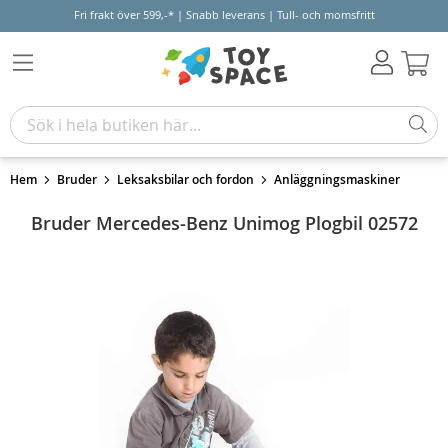
Fri frakt över 599,-* | Snabb leverans | Tull- och momsfritt
Varu
Hem
Bruder
Leksaksbilar och fordon
Anläggningsmaskiner
Bruder Mercedes-Benz Unimog Plogbil 02572