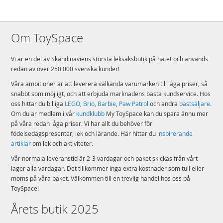
Om ToySpace
Vi är en del av Skandinaviens största leksaksbutik på nätet och används
redan av över 250 000 svenska kunder!
Våra ambitioner är att leverera välkända varumärken till låga priser, så
snabbt som möjligt, och att erbjuda marknadens bästa kundservice. Hos
oss hittar du billiga
LEGO
,
Brio
,
Barbie
,
Paw Patrol
och andra
bästsäljare
.
Om du är medlem i vår
kundklubb
My ToySpace kan du spara ännu mer
på våra redan låga priser. Vi har allt du behöver för
födelsedagspresenter, lek och lärande. Här hittar du
inspirerande
artiklar
om lek och aktiviteter.
Vår normala leveranstid är 2-3 vardagar och paket skickas från vårt
lager alla vardagar. Det tillkommer inga extra kostnader som tull eller
moms på våra paket. Välkommen till en trevlig handel hos oss på
ToySpace!
Årets butik 2025