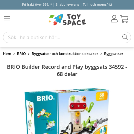
Fri frakt över 599,-* | Snabb leverans | Tull- och momsfritt
Varu
Hem
BRIO
Byggsatser och konstruktionsleksaker
Byggsatser
BRIO Builder Record and Play byggsats 34592 -
68 delar