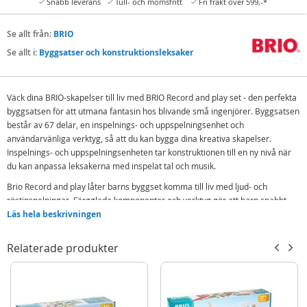
Snabb leverans
Tull- och momsfritt
Fri frakt över 599,-*
Se allt från:
BRIO
Se allt i:
Byggsatser och konstruktionsleksaker
Väck dina BRIO-skapelser till liv med BRIO Record and play set - den perfekta
byggsatsen för att utmana fantasin hos blivande små ingenjörer. Byggsatsen
består av 67 delar, en inspelnings- och uppspelningsenhet och
användarvänliga verktyg, så att du kan bygga dina kreativa skapelser.
Inspelnings- och uppspelningsenheten tar konstruktionen till en ny nivå när
du kan anpassa leksakerna med inspelat tal och musik.
Brio Record and play låter barns byggset komma till liv med ljud- och
röstinspelningar. Färgglada komponenter och verktyg gör att barn snabbt
kan bygga coola leksaker som fordon och robotar. Lägg till den batteridrivna
Läs hela beskrivningen
inspelaren till skapelsen för att ta rollspelet och byggsatsen till en ny nivå.
Relaterade produkter
Innehåller:
Inspelnings- och uppspelningsenhet
Byggnadsdelar
Verktyg