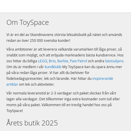
Om ToySpace
Vi är en del av Skandinaviens största leksaksbutik på nätet och används
redan av över 250 000 svenska kunder!
Våra ambitioner är att leverera välkända varumärken till låga priser, så
snabbt som möjligt, och att erbjuda marknadens bästa kundservice. Hos
oss hittar du billiga
LEGO
,
Brio
,
Barbie
,
Paw Patrol
och andra
bästsäljare
.
Om du är medlem i vår
kundklubb
My ToySpace kan du spara ännu mer
på våra redan låga priser. Vi har allt du behöver för
födelsedagspresenter, lek och lärande. Här hittar du
inspirerande
artiklar
om lek och aktiviteter.
Vår normala leveranstid är 2-3 vardagar och paket skickas från vårt
lager alla vardagar. Det tillkommer inga extra kostnader som tull eller
moms på våra paket. Välkommen till en trevlig handel hos oss på
ToySpace!
Årets butik 2025