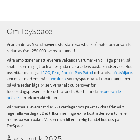
Om ToySpace
Vi är en del av Skandinaviens största leksaksbutik på nätet och används
redan av över 250 000 svenska kunder!
Våra ambitioner är att leverera välkända varumärken till låga priser, så
snabbt som möjligt, och att erbjuda marknadens bästa kundservice. Hos
oss hittar du billiga
LEGO
,
Brio
,
Barbie
,
Paw Patrol
och andra
bästsäljare
.
Om du är medlem i vår
kundklubb
My ToySpace kan du spara ännu mer
på våra redan låga priser. Vi har allt du behöver för
födelsedagspresenter, lek och lärande. Här hittar du
inspirerande
artiklar
om lek och aktiviteter.
Vår normala leveranstid är 2-3 vardagar och paket skickas från vårt
lager alla vardagar. Det tillkommer inga extra kostnader som tull eller
moms på våra paket. Välkommen till en trevlig handel hos oss på
ToySpace!
Årets butik 2025