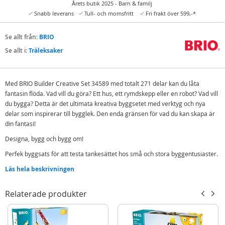
Årets butik 2025 - Barn & familj
Snabb leverans
Tull- och momsfritt
Fri frakt över 599,-*
Se allt från:
BRIO
Se allt i:
Träleksaker
Med BRIO Builder Creative Set 34589 med totalt 271 delar kan du låta
fantasin flöda. Vad vill du göra? Ett hus, ett rymdskepp eller en robot? Vad vill
du bygga? Detta är det ultimata kreativa byggsetet med verktyg och nya
delar som inspirerar till bygglek. Den enda gränsen för vad du kan skapa är
din fantasi!
Designa, bygg och bygg om!
Perfek byggsats för att testa tankesättet hos små och stora byggentusiaster.
Detta Brio Builder-set har flera komponenter man kan behöva och önska sig
Läs hela beskrivningen
ifall man vill bygga nästan vad som helst. Med 271 delar inklusive verktyg
som är lätta för små barn att använda, samt flera trä- och plastdelar att
Relaterade produkter
basera konstruktionerna runt. Alla detaljer i trä kommer från FSC-certifierat
trä.
Innehåller: