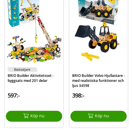
Byggdelar
Verktyg
Skruvar, muttrar, spikar
Specialdelar
Detaljer:
Mått: 56 x 40 x 9 cm (LxHxD)
Antal delar: 271
Ålder: från 3 år
Bästsäljare
BRIO Builder Aktivitetsset -
BRIO Builder Volvo Hjullastare -
byggsats med 201 delar
med realistiska funktioner och
Mer
Modell
34589
ljus 34598
information
EAN
7312350345896
597:-
398:-
Varumärke
BRIO
Aktuellt
Bästsäljare
Köp nu
Köp nu