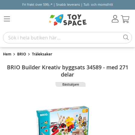
Fri frakt över 599,-* | Snabb leverans | Tull- och momsfritt
Varu
Hem
BRIO
Träleksaker
BRIO Builder Kreativ byggsats 34589 - med 271
delar
Bästsäljare