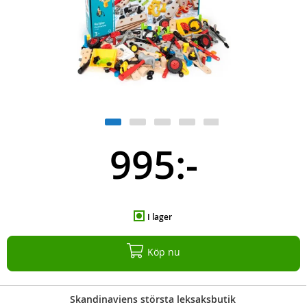
995:-
I lager
Köp nu
Skandinaviens största leksaksbutik