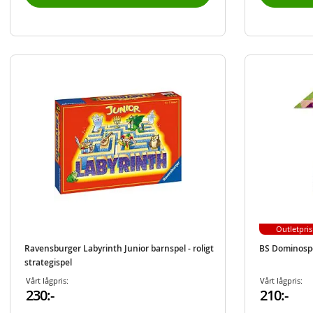
Outletpris
Ravensburger Labyrinth Junior barnspel - roligt
BS Dominospe
strategispel
Vårt lågpris:
Vårt lågpris:
230:-
210:-