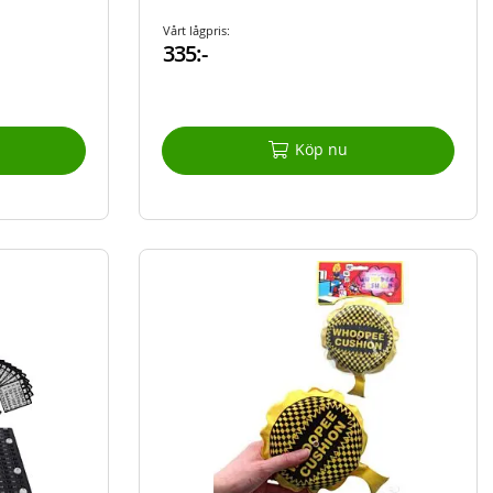
Vårt lågpris:
335:-
Köp nu