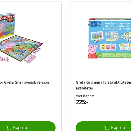
r Greta Gris - svensk version
Greta Gris mina första aktiviteter
aktiviteter
Vårt lågpris:
225:-
Köp nu
Köp nu