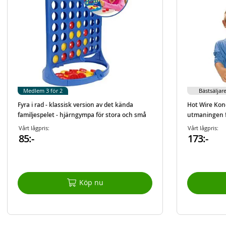
Medlem 3 för 2
Bästsäljar
Fyra i rad - klassisk version av det kända
Hot Wire Kon
familjespelet - hjärngympa för stora och små
utmaningen f
Vårt lågpris:
Vårt lågpris:
85:-
173:-
Köp nu