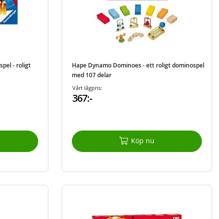
pel - roligt
Hape Dynamo Dominoes - ett roligt dominospel
med 107 delar
Vårt lågpris:
367:-
Köp nu