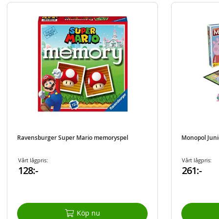
Ravensburger Super Mario memoryspel
Monopol Junio
Vårt lågpris:
Vårt lågpris:
128:-
261:-
Köp nu