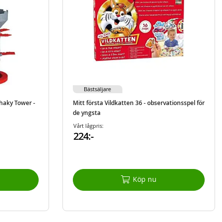
Bästsäljare
haky Tower -
Mitt första Vildkatten 36 - observationsspel för
de yngsta
Vårt lågpris:
224:-
Köp nu