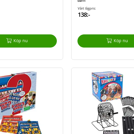
barn
Vårt lågpris:
138:-
Köp nu
Köp nu