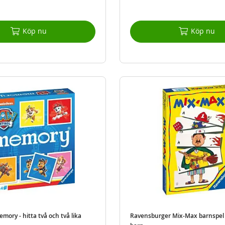
Köp nu
Köp nu
mory - hitta två och två lika
Ravensburger Mix-Max barnspel -