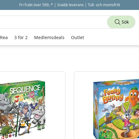
Fri frakt över 599,-* | Snabb leverans | Tull- och momsfritt
Sök
 Rea
3 för 2
Medlemsdeals
Outlet