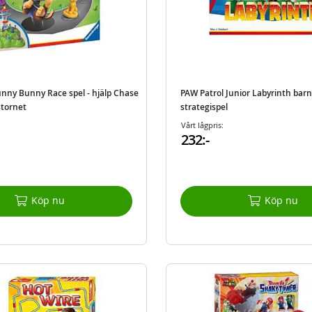
unny Bunny Race spel - hjälp Chase
PAW Patrol Junior Labyrinth barns
stornet
strategispel
Vårt lågpris:
232:-
Köp nu
Köp nu