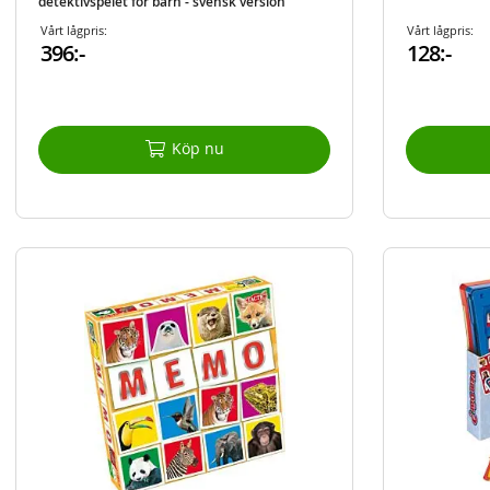
detektivspelet för barn - svensk version
Vårt lågpris:
Vårt lågpris:
396:-
128:-
Köp nu