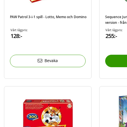
PAW Patrol 3-i-1 spill - Lotto, Memo och Domino
Sequence Juni
version - från
Vårt lågpris:
Vårt lågpris:
128:-
255:-
Bevaka