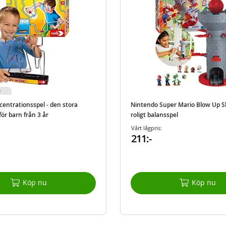
e
centrationsspel - den stora
Nintendo Super Mario Blow Up S
ör barn från 3 år
roligt balansspel
Vårt lågpris:
211:-
Köp nu
Köp nu