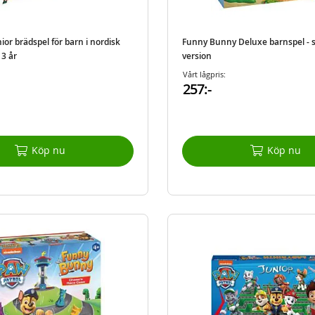
or brädspel för barn i nordisk
Funny Bunny Deluxe barnspel - 
 3 år
version
Vårt lågpris:
257:-
Köp nu
Köp nu