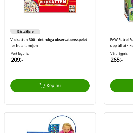
Bästsäljare
Vildkatten 300 - det roliga observationsspelet
PAW Patrol F
för hela familjen
upp till utkik
Vårt lågpris:
Vårt lågpris:
209:-
265:-
Köp nu