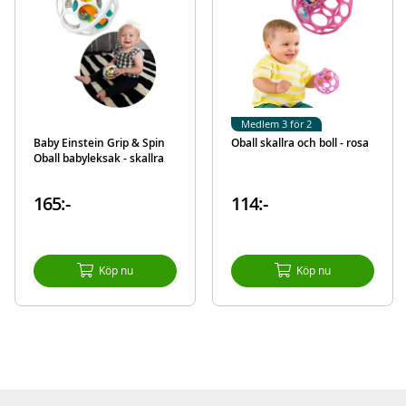
Medlem 3 för 2
Baby Einstein Grip & Spin
Oball skallra och boll - rosa
Oball babyleksak - skallra
165:-
114:-
Köp nu
Köp nu