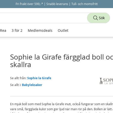
Fri frakt över 599,-* | Snabb leverans | Tull- och momsfritt
Sök
 Rea
3 för 2
Medlemsdeals
Outlet
Sophie la Girafe färgglad boll o
skallra
Se allt från:
Sophie la Girafe
Se allt i:
Babyleksaker
En mjuk boll som med Sophie la Girafe inuti, också fungerar som en skallr
vare små, färgglada kulor som ger ljud när man rör på den. Bollen är lätt 