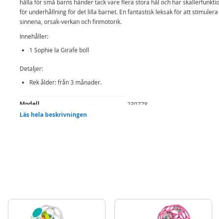
hålla för små barns händer tack vare flera stora hål och har skallerfunkti
för underhållning för det lilla barnet. En fantastisk leksak för att stimulera
sinnena, orsak-verkan och finmotorik.
Innehåller:
1 Sophie la Girafe boll
Detaljer:
Rek ålder: från 3 månader.
Mer
Modell
230778
information
Läs hela beskrivningen
EAN
3056562307788
Varumärke
Sophie la Girafe