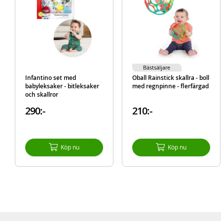
Bästsäljare
Infantino set med
Oball Rainstick skallra - boll
babyleksaker - bitleksaker
med regnpinne - flerfärgad
och skallror
290:-
210:-
Köp nu
Köp nu