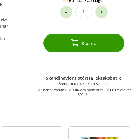
Ett fåtal kvar i lager
BIL-
-
+
udet
n har
den
Köp nu
Skandinaviens största leksaksbutik
Årets butik 2025 - Barn & familj
Snabb leverans
Tull- och momsfritt
Fri frakt över
599,-*