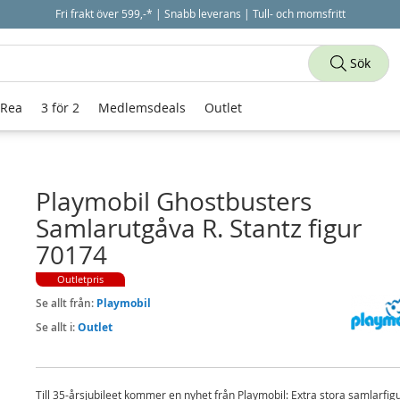
Fri frakt över 599,-* | Snabb leverans | Tull- och momsfritt
Sök
 Rea
3 för 2
Medlemsdeals
Outlet
Playmobil Ghostbusters
Samlarutgåva R. Stantz figur
70174
Outletpris
Se allt från:
Playmobil
Se allt i:
Outlet
Till 35-årsjubileet kommer en nyhet från Playmobil: Extra stora samlarfigu