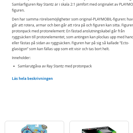
Samlarfiguren Ray Stantz är i skala 2:1 jämfört med originalet av PLAYMO
figuren.
Den har samma rörelsemöjligheter som original-PLAYMOBIL-figuren: huv
går att rotera, armar och ben går att röra på och figuren kan sitta. Figure
protonpack med protonelement: En fästad anslutningskabel går från
ryggsäcken till protonelementet, som antingen kan plockas upp med han
eller fästas på sidan av ryggsäcken. Figuren har på sig så kallade ”Ecto-
glasögon” som kan fällas upp som ett visir och tas bort helt.
Inneholder:
Samlarutgåva av Ray Stantz med protonpack
Detaljer:
Läs hela beskrivningen
Antal bitar: 7
Mått: Figuren är 15 cm hög
Rek.ålder: från 6 år
Mer
Modell
70174
information
EAN
4008789701749