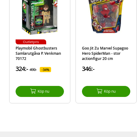
Outletpris
Playmobil Ghostbusters
Goo Jit Zu Marvel Supagoo
Samlarutgåva P. Venkman
Hero SpiderMan - stor
70172
actionfigur 20 cm
324:-
346:-
490:-
34%
Köp nu
Köp nu