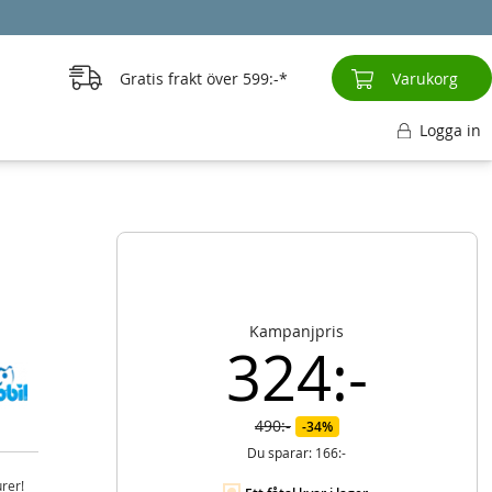
Gratis frakt över
599:-
Varukorg
Logga in
Kampanjpris
324:-
490:-
34%
Du sparar:
166:-
rer!