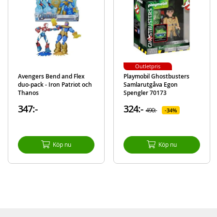
Varumärke
Playmobil
Outletpris
Avengers Bend and Flex
Playmobil Ghostbusters
duo-pack - Iron Patriot och
Samlarutgåva Egon
Thanos
Spengler 70173
347:-
324:-
490:-
34%
Köp nu
Köp nu