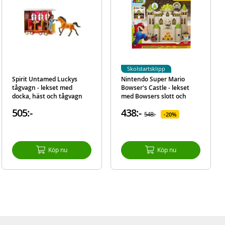
Skolstartsklipp
Spirit Untamed Luckys
Nintendo Super Mario
tågvagn - lekset med
Bowser's Castle - lekset
docka, häst och tågvagn
med Bowsers slott och
med tillbehör
exklusiv figur - 19 delar
505:-
438:-
548:-
20%
Köp nu
Köp nu