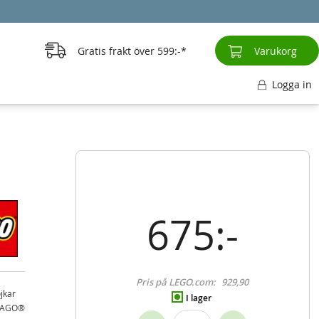
Gratis frakt över
599:-
Varukorg
Logga in
675:-
Pris på LEGO.com:
929,90
jkar
I lager
INJAGO®