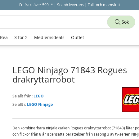
Fri frakt över 599,-* | Snabb leverans | Tull- och momsfritt
Sök
 Rea
3 för 2
Medlemsdeals
Outlet
LEGO Ninjago 71843 Rogues
drakryttarrobot
Se allt från:
LEGO
Se allt i:
LEGO Ninjago
Den kombinerbara ninjaleksaken Rogues drakryttarrobot (71843) låter po
och flickor från 8 år iscensätta berättelser från säsong 3 av tv-serien N