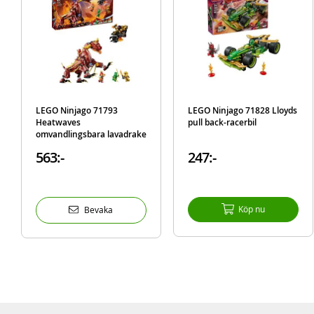
LEGO Ninjago 71793
LEGO Ninjago 71828 Lloyds
Heatwaves
pull back-racerbil
omvandlingsbara lavadrake
563:-
247:-
Köp nu
Bevaka