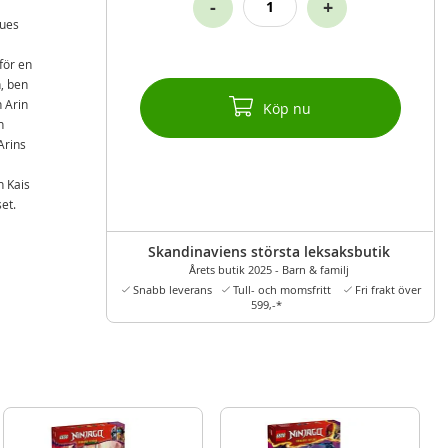
-
+
gues
för en
, ben
h Arin
Köp nu
n
Arins
h Kais
et.
barn
Skandinaviens största leksaksbutik
Årets butik 2025 - Barn & familj
r från
ken
Snabb leverans
Tull- och momsfritt
Fri frakt över
599,-*
ig
stkorg
ga
ande