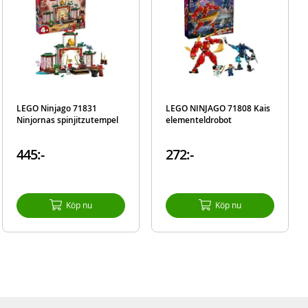
om
bygg-
 vara
arat)
LEGO Ninjago 71831
LEGO NINJAGO 71808 Kais
Ninjornas spinjitzutempel
elementeldrobot
r barn
445:-
272:-
Köp nu
Köp nu