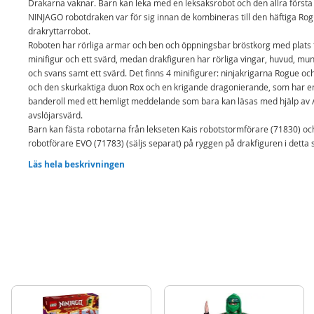
Drakarna vaknar. Barn kan leka med en leksaksrobot och den allra första
NINJAGO robotdraken var för sig innan de kombineras till den häftiga Ro
drakryttarrobot.
Roboten har rörliga armar och ben och öppningsbar bröstkorg med plats 
minifigur och ett svärd, medan drakfiguren har rörliga vingar, huvud, mun
och svans samt ett svärd. Det finns 4 minifigurer: ninjakrigarna Rogue oc
och den skurkaktiga duon Rox och en krigande dragonierande, som har e
banderoll med ett hemligt meddelande som bara kan läsas med hjälp av 
avslöjarsvärd.
Barn kan fästa robotarna från lekseten Kais robotstormförare (71830) oc
robotförare EVO (71783) (säljs separat) på ryggen på drakfiguren i detta s
Leksetet kan byggas med appen LEGO® Builder, som guidar dig och ditt 
Läs hela beskrivningen
genom ett byggäventyr. Setet innehåller 584 delar.
Ninjaleksak för barn – Pojkar och flickor från 8 år kan iscensätta stride
säsong 3 av tv-serien NINJAGO® Drakarna vaknar med äventyrsleksa
Rogues drakryttarrobot
Leksak med robot och drake – Barn kan leka med leksakerna var för s
eller fästa den rörliga roboten på ryggen på den första NINJAGO®
robotdraken någonsin för att skapa Rogues drakryttarrobot
Rörliga figurer – Roboten har rörliga armar och ben, öppningsbar brö
med plats för en minifigur inuti och ett svärd, medan draken har rörli
vingar, huvud, mun, ben och svans, plus ett svärd
4 minifigurer – Rogue, Arin och den skurkaktiga duon Rox och en krig