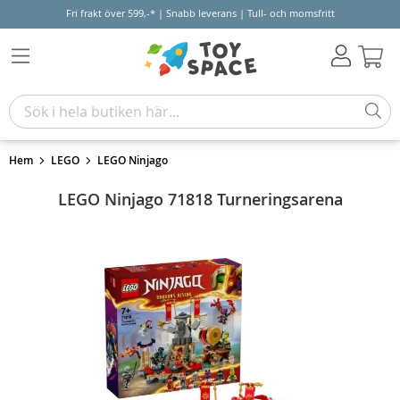
Fri frakt över 599,-* | Snabb leverans | Tull- och momsfritt
Varu
Hem
LEGO
LEGO Ninjago
LEGO Ninjago 71818 Turneringsarena