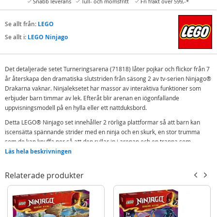
Snabb leverans
Tull- och momsfritt
Fri frakt över 599,-*
Se allt från:
LEGO
Se allt i:
LEGO Ninjago
Det detaljerade setet Turneringsarena (71818) låter pojkar och flickor från 7
år återskapa den dramatiska slutstriden från säsong 2 av tv-serien Ninjago®
Drakarna vaknar. Ninjaleksetet har massor av interaktiva funktioner som
erbjuder barn timmar av lek. Efteråt blir arenan en iögonfallande
uppvisningsmodell på en hylla eller ett nattduksbord.
Detta LEGO® Ninjago set innehåller 2 rörliga plattformar så att barn kan
iscensätta spännande strider med en ninja och en skurk, en stor trumma
som de kan knuffa ner så att den rullar in i arenan och en trappa som
kollapsar när de drar i en spak så att alla karaktärer i den kanar till botten.
Läs hela beskrivningen
Denna byggbara ninjaleksak för barn innehåller 6 Ninjago minifigurer.
Relaterade produkter
Ninjorna Kai och Sora, i turneringsrustningar och med helt nya korta
katanasvärd, strider mot en samling skurkar: Cinder, en krigare i vargmask
och, exklusivt för detta set, onde Jay och Tox.
Ninjago® stridslekset för barn – Pojkar och flickor från 7 år kan återskapa
fantastiska actionscener från säsong 2 av tv-serien Ninjago Drakarna