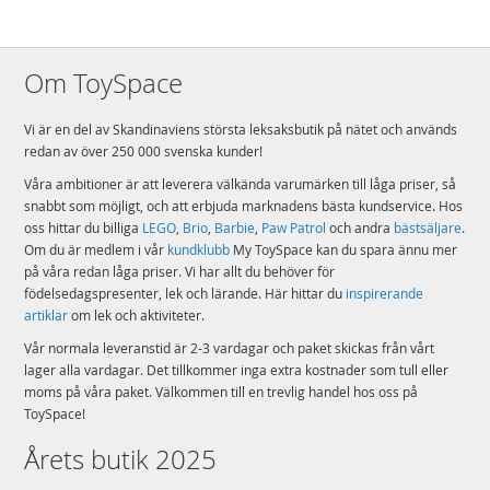
Antal klossar: 659
Ålder: från 7 år
Mer
Om ToySpace
Modell
71818
information
EAN
5702017584607
Vi är en del av Skandinaviens största leksaksbutik på nätet och används
redan av över 250 000 svenska kunder!
Varumärke
LEGO
Våra ambitioner är att leverera välkända varumärken till låga priser, så
snabbt som möjligt, och att erbjuda marknadens bästa kundservice. Hos
oss hittar du billiga
LEGO
,
Brio
,
Barbie
,
Paw Patrol
och andra
bästsäljare
.
Om du är medlem i vår
kundklubb
My ToySpace kan du spara ännu mer
på våra redan låga priser. Vi har allt du behöver för
födelsedagspresenter, lek och lärande. Här hittar du
inspirerande
artiklar
om lek och aktiviteter.
Vår normala leveranstid är 2-3 vardagar och paket skickas från vårt
lager alla vardagar. Det tillkommer inga extra kostnader som tull eller
moms på våra paket. Välkommen till en trevlig handel hos oss på
ToySpace!
Årets butik 2025