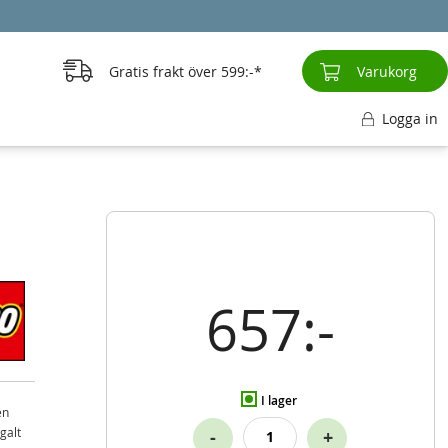
Gratis frakt över
599:-
Varukorg
Logga in
657:-
I lager
en
galt
-
+