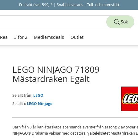
Fri frakt över 599,-* | Snabb leverans | Tull- och momsfritt
Sök
 Rea
3 för 2
Medlemsdeals
Outlet
LEGO NINJAGO 71809
Mästardraken Egalt
Se allt från:
LEGO
Se allt i:
LEGO Ninjago
Barn från 8 år kan återskapa spännande äventyr från säsong 2 av tv-seri
NINJAGO® Drakarna vaknar med det stora hjälteleksetet Mästardraken E