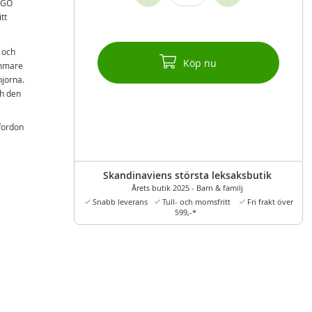
JAGO
tt
 och
Köp nu
ammare
njorna.
ch den
fordon
h ditt
Skandinaviens största leksaksbutik
Årets butik 2025 - Barn & familj
Snabb leverans
Tull- och momsfritt
Fri frakt över
599,-*
serien
rmar,
rd,