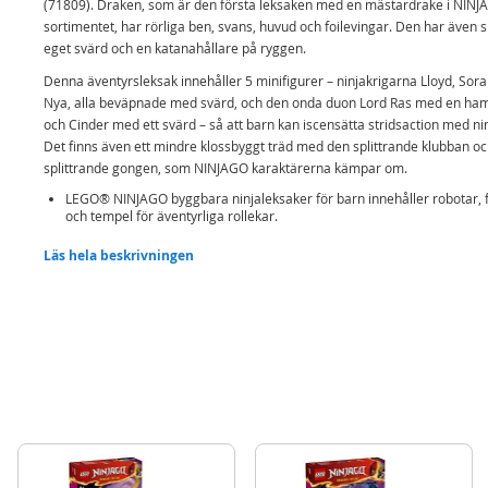
(71809). Draken, som är den första leksaken med en mästardrake i NIN
sortimentet, har rörliga ben, svans, huvud och foilevingar. Den har även si
eget svärd och en katanahållare på ryggen.
Denna äventyrsleksak innehåller 5 minifigurer – ninjakrigarna Lloyd, Sora
Nya, alla beväpnade med svärd, och den onda duon Lord Ras med en h
och Cinder med ett svärd – så att barn kan iscensätta stridsaction med ni
Det finns även ett mindre klossbyggt träd med den splittrande klubban o
splittrande gongen, som NINJAGO karaktärerna kämpar om.
LEGO® NINJAGO byggbara ninjaleksaker för barn innehåller robotar, 
och tempel för äventyrliga rollekar.
Varje stridsset kan byggas med appen LEGO Builder, som guidar dig oc
Läs hela beskrivningen
barn genom ett enkelt och intuitivt byggäventyr.
Hjälteleksak för barn – Flickor och pojkar från 8 år kan iscensätta
spännande scener med leksetet Mästardraken Egalt
Rörlig leksaksdrake – Barn kan återskapa scener från säsong 2 av tv-
NINJAGO® Drakarna vaknar med en mästardrake med rörliga ben, a
huvud, svans och folievingar
5 LEGO® NINJAGO® minifigurer – Barn kan iscensätta strider där
ninjakrigarna Lloyd, Sora och Nya, alla beväpnade med minikatanasvä
kämpar mot Lord Ras med sin hammare och Cinder med ett svärd
Värdefull ninjaskatt – Leksaken innehåller ett klossbyggt träd med den
splittrande klubban och den splittrande gongen, som NINJAGO®