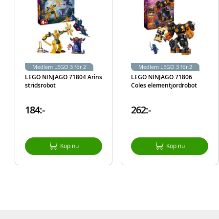
Medlem LEGO 3 för 2
Medlem LEGO 3 för 2
LEGO NINJAGO 71804 Arins
LEGO NINJAGO 71806
stridsrobot
Coles elementjordrobot
184:-
262:-
Köp nu
Köp nu