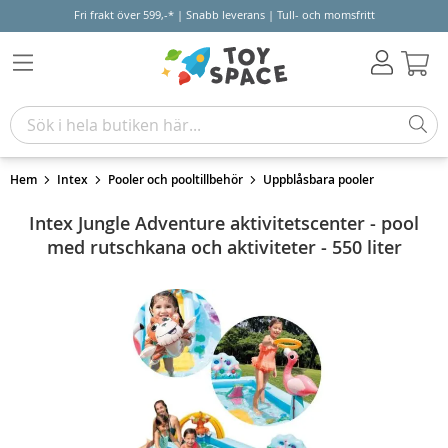
Fri frakt över 599,-* | Snabb leverans | Tull- och momsfritt
Varu
Hem
Intex
Pooler och pooltillbehör
Uppblåsbara pooler
Intex Jungle Adventure aktivitetscenter - pool
med rutschkana och aktiviteter - 550 liter