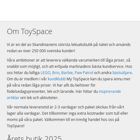
Varumärke
Intex
Aktuellt
Bästsäljare
Om ToySpace
Vi är en del av Skandinaviens största leksaksbutik på nätet och används
redan av över 250 000 svenska kunder!
Våra ambitioner är att leverera välkända varumärken till låga priser, så
snabbt som möjligt, och att erbjuda marknadens bästa kundservice. Hos
oss hittar du billiga
LEGO
,
Brio
,
Barbie
,
Paw Patrol
och andra
bästsäljare
.
Om du är medlem i vår
kundklubb
My ToySpace kan du spara ännu mer
på våra redan låga priser. Vi har allt du behöver för
födelsedagspresenter, lek och lärande. Här hittar du
inspirerande
artiklar
om lek och aktiviteter.
Vår normala leveranstid är 2-3 vardagar och paket skickas från vårt
lager alla vardagar. Det tillkommer inga extra kostnader som tull eller
moms på våra paket. Välkommen till en trevlig handel hos oss på
ToySpace!
Årets butik 2025