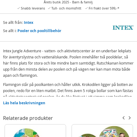
Årets butik 2025 - Barn & familj
Snabb leverans
Tull- och momsfritt
Fri frakt över 599,-*
Se allt från:
Intex
Se allt i:
Pooler och pooltillbehör
Intex Jungle Adventure - vatten- och aktivitetscenter är en underbar lekplats
för äventyrslystna och vattenälskande. Poolen innehåller två pooldelar, så
här finns plats för stora och lite mindre barn samtidigt. Rutschkanan kommer
upp från den minsta delen av poolen och på vägen ner kan man möta både
apan och flamingon.
Flamingon står på poolkanten och håller utkik. Krokodilen ligger på botten av
poolen, redo för en liten matbit. Det finns även 5 roliga bollar som kan fästas
på aktivitetscentret vid poolen. Är du lika förtjust i att simma som krokodilen
och flodhästen? Fäst vattenslangen i anslutningen så får du en rolig fontän
Läs hela beskrivningen
längs kanten av den lilla pooldelen.
Relaterade produkter
Kapacitet: totalt 550 liter
Rutschbana med landningsmatta
Med uppblåsbara djur och aktiviteter