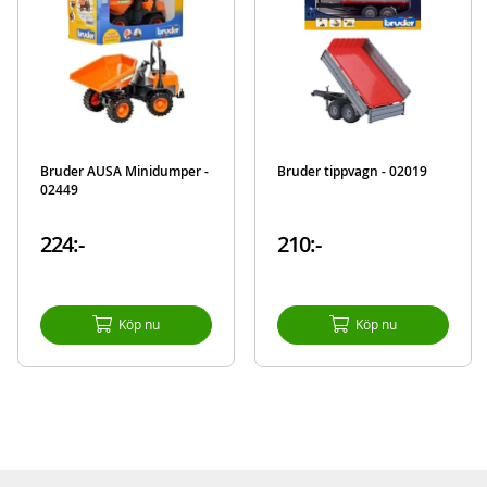
Bruder AUSA Minidumper -
Bruder tippvagn - 02019
02449
224:-
210:-
Köp nu
Köp nu