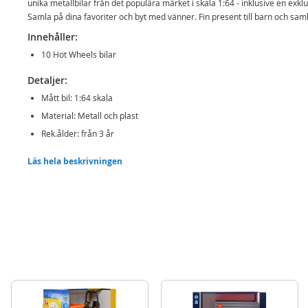
unika metallbilar från det populära märket i skala 1:64 - inklusive en exklus
Samla på dina favoriter och byt med vänner. Fin present till barn och sam
Innehåller:
10 Hot Wheels bilar
Detaljer:
Mått bil:
1:64 skala
Material: Metall och plast
Rek.ålder: från 3 år
OBS! Bilarna man får i de olika paketen varierar från paket till paket.
Läs hela beskrivningen
Mer
Modell
54886
information
EAN
74299548864
Varumärke
Hot Wheels