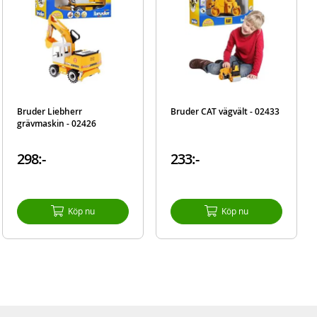
Bruder Liebherr
Bruder CAT vägvält - 02433
grävmaskin - 02426
298:-
233:-
Köp nu
Köp nu