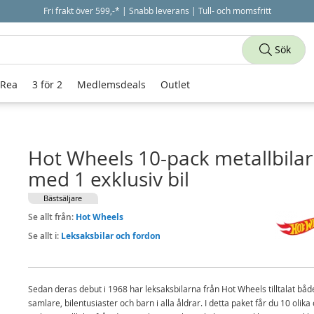
Fri frakt över 599,-* | Snabb leverans | Tull- och momsfritt
Sök
 Rea
3 för 2
Medlemsdeals
Outlet
Hot Wheels 10-pack metallbilar
med 1 exklusiv bil
Bästsäljare
Se allt från:
Hot Wheels
Se allt i:
Leksaksbilar och fordon
Sedan deras debut i 1968 har leksaksbilarna från Hot Wheels tilltalat båd
samlare, bilentusiaster och barn i alla åldrar. I detta paket får du 10 olika