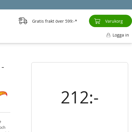
Gratis frakt över
599:-
Varukorg
Logga in
 -
212:-
e
 och