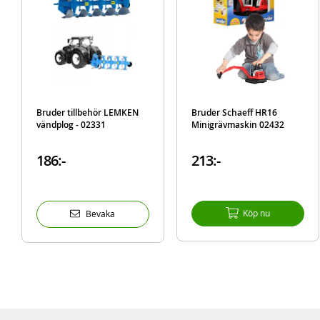
Bruder tillbehör LEMKEN
Bruder Schaeff HR16
vändplog - 02331
Minigrävmaskin 02432
186:-
213:-
Köp nu
Bevaka