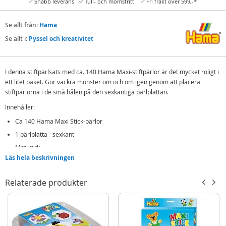
Snabb leverans
Tull- och momsfritt
Fri frakt över 599,-*
Se allt från:
Hama
Se allt i:
Pyssel och kreativitet
I denna stiftpärlsats med ca. 140 Hama Maxi-stiftpärlor är det mycket roligt i
ett litet paket. Gör vackra mönster om och om igen genom att placera
stiftpärlorna i de små hålen på den sexkantiga pärlplattan.
Innehåller:
Ca 140 Hama Maxi Stick-pärlor
1 pärlplatta - sexkant
Motivark
Läs hela beskrivningen
Detaljer:
Rek ålder: från 3 år
Relaterade produkter
Hama Maxi Stick är ett system som gör det möjligt för barn att skapa
färgglada mönster med pärlor formade som ett stift som fästs på plattor
med hål i. Stiften är enkel att hålla i små barns händer.