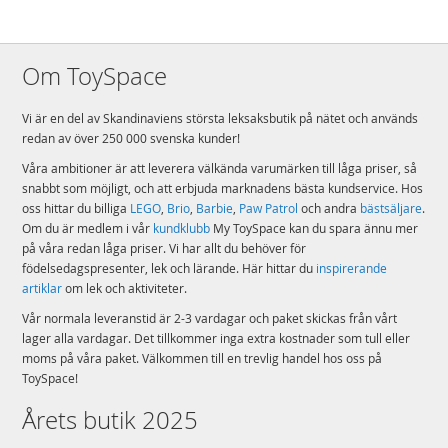
Om ToySpace
Vi är en del av Skandinaviens största leksaksbutik på nätet och används
redan av över 250 000 svenska kunder!
Våra ambitioner är att leverera välkända varumärken till låga priser, så
snabbt som möjligt, och att erbjuda marknadens bästa kundservice. Hos
oss hittar du billiga
LEGO
,
Brio
,
Barbie
,
Paw Patrol
och andra
bästsäljare
.
Om du är medlem i vår
kundklubb
My ToySpace kan du spara ännu mer
på våra redan låga priser. Vi har allt du behöver för
födelsedagspresenter, lek och lärande. Här hittar du
inspirerande
artiklar
om lek och aktiviteter.
Vår normala leveranstid är 2-3 vardagar och paket skickas från vårt
lager alla vardagar. Det tillkommer inga extra kostnader som tull eller
moms på våra paket. Välkommen till en trevlig handel hos oss på
ToySpace!
Årets butik 2025