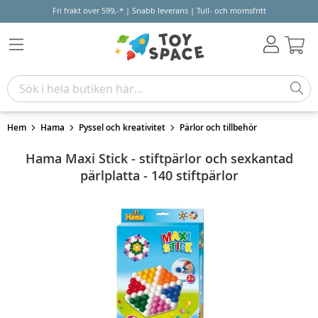
Fri frakt över 599,-* | Snabb leverans | Tull- och momsfritt
Varu
Hem
Hama
Pyssel och kreativitet
Pärlor och tillbehör
Hama Maxi Stick - stiftpärlor och sexkantad
pärlplatta - 140 stiftpärlor