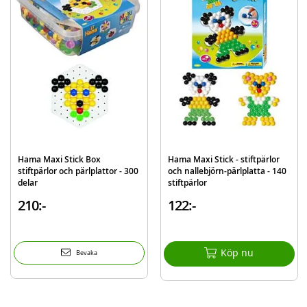
Mer
Modell
3-9669
information
EAN
028178096694
Varumärke
Hama
Hama Maxi Stick Box
Hama Maxi Stick - stiftpärlor
stiftpärlor och pärlplattor - 300
och nallebjörn-pärlplatta - 140
delar
stiftpärlor
210:-
122:-
Köp nu
Bevaka