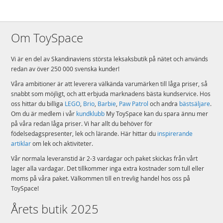
Om ToySpace
Vi är en del av Skandinaviens största leksaksbutik på nätet och används
redan av över 250 000 svenska kunder!
Våra ambitioner är att leverera välkända varumärken till låga priser, så
snabbt som möjligt, och att erbjuda marknadens bästa kundservice. Hos
oss hittar du billiga
LEGO
,
Brio
,
Barbie
,
Paw Patrol
och andra
bästsäljare
.
Om du är medlem i vår
kundklubb
My ToySpace kan du spara ännu mer
på våra redan låga priser. Vi har allt du behöver för
födelsedagspresenter, lek och lärande. Här hittar du
inspirerande
artiklar
om lek och aktiviteter.
Vår normala leveranstid är 2-3 vardagar och paket skickas från vårt
lager alla vardagar. Det tillkommer inga extra kostnader som tull eller
moms på våra paket. Välkommen till en trevlig handel hos oss på
ToySpace!
Årets butik 2025