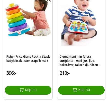
OBS! Viss montering krävs.
Mer
Modell
FMT33
information
EAN
887961580884
Varumärke
Fisher Price
Fisher Price Giant Rock-a-Stack
Clementoni min första
babyleksak - stor stapelleksak
surfplatta - med ljus, ljud,
bokstäver, tal och djurläten -
svensk version
396:-
210:-
Köp nu
Köp nu