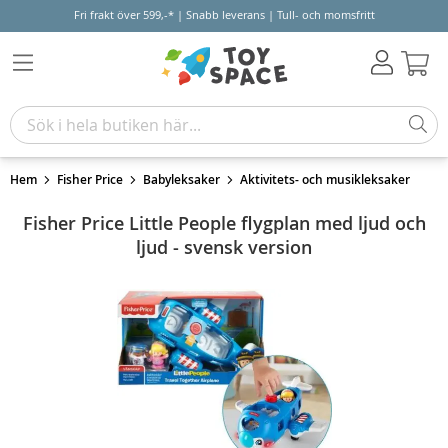
Fri frakt över 599,-* | Snabb leverans | Tull- och momsfritt
Varu
Hem
Fisher Price
Babyleksaker
Aktivitets- och musikleksaker
Fisher Price Little People flygplan med ljud och
ljud - svensk version