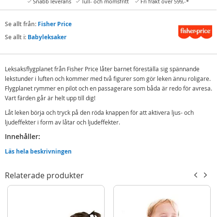
Snabb leverans
Tull- och momsfritt
Fri frakt över 599,-*
Se allt från:
Fisher Price
Se allt i:
Babyleksaker
Leksaksflygplanet från Fisher Price låter barnet föreställa sig spännande
lekstunder i luften och kommer med två figurer som gör leken ännu roligare.
Flygplanet rymmer en pilot och en passagerare som båda är redo för avresa.
Vart färden går är helt upp till dig!
Låt leken börja och tryck på den röda knappen för att aktivera ljus- och
ljudeffekter i form av låtar och ljudeffekter.
Innehåller:
Fisher Price Little People flygplan
Läs hela beskrivningen
2 Fisher Price Little People figurer
Relaterade produkter
Detaljer:
Batteribehov: 2 x AA-batterier (demobatterier ingår)
Språk: svenska
Ålder: från 1 år