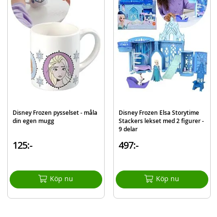
Mått: 29 cm (H)
Ålder: från 3 år
Mer
Modell
JBG60
information
EAN
194735280377
Varumärke
Disney Frost
Disney Frozen pysselset - måla
Disney Frozen Elsa Storytime
din egen mugg
Stackers lekset med 2 figurer -
9 delar
125:-
497:-
Köp nu
Köp nu