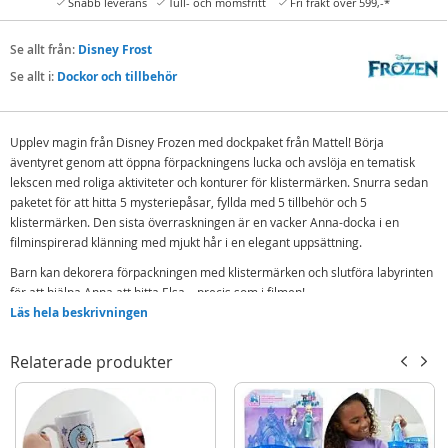
Snabb leverans
Tull- och momsfritt
Fri frakt över 599,-*
Se allt från:
Disney Frost
Se allt i:
Dockor och tillbehör
Upplev magin från Disney Frozen med dockpaket från Mattel! Börja
äventyret genom att öppna förpackningens lucka och avslöja en tematisk
lekscen med roliga aktiviteter och konturer för klistermärken. Snurra sedan
paketet för att hitta 5 mysteriepåsar, fyllda med 5 tillbehör och 5
klistermärken. Den sista överraskningen är en vacker Anna-docka i en
filminspirerad klänning med mjukt hår i en elegant uppsättning.
Barn kan dekorera förpackningen med klistermärken och slutföra labyrinten
för att hjälpa Anna att hitta Elsa – precis som i filmen!
Läs hela beskrivningen
Innehåller:
Anna docka
Relaterade produkter
Accessoarer och skor
Klistermärken
Detaljer: