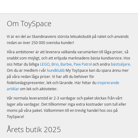
Om ToySpace
Vi är en del av Skandinaviens största leksaksbutik på nätet och används
redan av över 250 000 svenska kunder!
Våra ambitioner är att leverera välkända varumärken till låga priser, så
snabbt som möjligt, och att erbjuda marknadens bästa kundservice. Hos
oss hittar du billiga
LEGO
,
Brio
,
Barbie
,
Paw Patrol
och andra
bästsäljare
.
Om du är medlem i vår
kundklubb
My ToySpace kan du spara ännu mer
på våra redan låga priser. Vi har allt du behöver för
födelsedagspresenter, lek och lärande. Här hittar du
inspirerande
artiklar
om lek och aktiviteter.
Vår normala leveranstid är 2-3 vardagar och paket skickas från vårt
lager alla vardagar. Det tillkommer inga extra kostnader som tull eller
moms på våra paket. Välkommen till en trevlig handel hos oss på
ToySpace!
Årets butik 2025