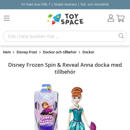
Fri frakt över 599,-* | Snabb leverans | Tull- och momsfritt
Varu
Hem
Disney Frost
Dockor och tillbehör
Dockor
Disney Frozen Spin & Reveal Anna docka med
tillbehör