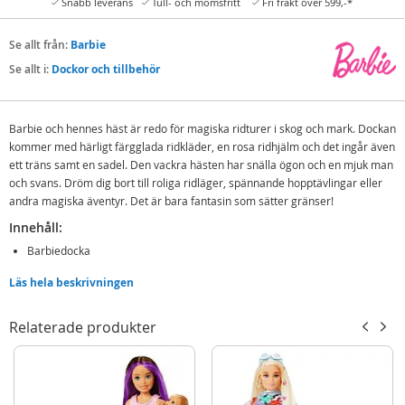
Snabb leverans
Tull- och momsfritt
Fri frakt över 599,-*
Se allt från:
Barbie
Se allt i:
Dockor och tillbehör
Barbie och hennes häst är redo för magiska ridturer i skog och mark. Dockan
kommer med härligt färgglada ridkläder, en rosa ridhjälm och det ingår även
ett träns samt en sadel. Den vackra hästen har snälla ögon och en mjuk man
och svans. Dröm dig bort till roliga ridläger, spännande hopptävlingar eller
andra magiska äventyr. Det är bara fantasin som sätter gränser!
Innehåll:
Barbiedocka
Häst
Läs hela beskrivningen
Ridkläder
Ridhjälm
Relaterade produkter
Träns
Sadel
Detaljer: