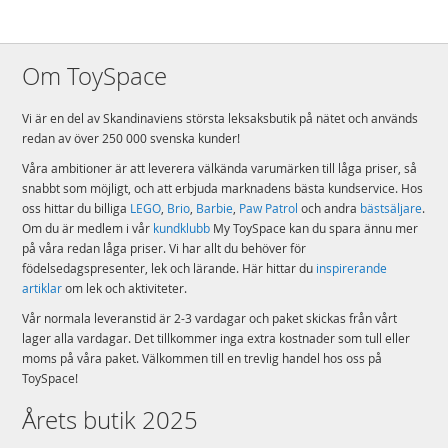
Om ToySpace
Vi är en del av Skandinaviens största leksaksbutik på nätet och används
redan av över 250 000 svenska kunder!
Våra ambitioner är att leverera välkända varumärken till låga priser, så
snabbt som möjligt, och att erbjuda marknadens bästa kundservice. Hos
oss hittar du billiga
LEGO
,
Brio
,
Barbie
,
Paw Patrol
och andra
bästsäljare
.
Om du är medlem i vår
kundklubb
My ToySpace kan du spara ännu mer
på våra redan låga priser. Vi har allt du behöver för
födelsedagspresenter, lek och lärande. Här hittar du
inspirerande
artiklar
om lek och aktiviteter.
Vår normala leveranstid är 2-3 vardagar och paket skickas från vårt
lager alla vardagar. Det tillkommer inga extra kostnader som tull eller
moms på våra paket. Välkommen till en trevlig handel hos oss på
ToySpace!
Årets butik 2025