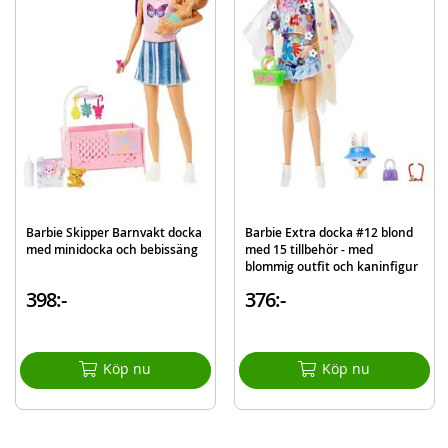
Mått docka: 29 cm
Ålder: från 3 år
Mer
Modell
FXH13
information
EAN
887961691351
Varumärke
Barbie
Barbie Skipper Barnvakt docka
Barbie Extra docka #12 blond
med minidocka och bebissäng
med 15 tillbehör - med
blommig outfit och kaninfigur
398:-
376:-
Köp nu
Köp nu