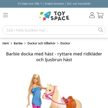
Fri frakt över 599,-* | Snabb leverans | Tull- och momsfritt
Varu
Hem
Barbie
Dockor och tillbehör
Dockor
Barbie docka med häst - ryttare med ridkläder
och ljusbrun häst