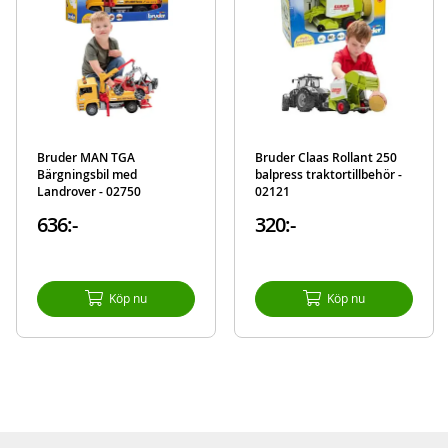
Bruder MAN TGA
Bruder Claas Rollant 250
Bärgningsbil med
balpress traktortillbehör -
Landrover - 02750
02121
636:-
320:-
Köp nu
Köp nu