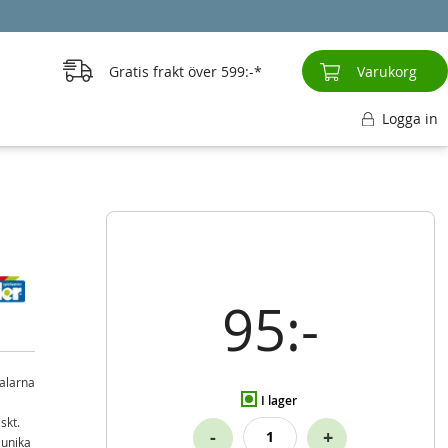
Gratis frakt över
599:-
Varukorg
Logga in
95:-
balarna
I lager
skt.
-
+
 unika