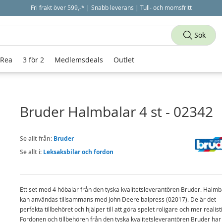
Fri frakt över 599,-* | Snabb leverans | Tull- och momsfritt
Sök
 Rea
3 för 2
Medlemsdeals
Outlet
Bruder Halmbalar 4 st - 02342
Se allt från:
Bruder
Se allt i:
Leksaksbilar och fordon
Ett set med 4 höbalar från den tyska kvalitetsleverantören Bruder. Halm
kan användas tillsammans med John Deere balpress (02017). De är det
perfekta tillbehöret och hjälper till att göra spelet roligare och mer realisti
Fordonen och tillbehören från den tyska kvalitetsleverantören Bruder har