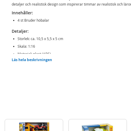
detaljer och realistisk design som inspirerar timmar av realistisk och läror
Innehåller:
4 st Bruder höbalar
Detaljer:
Storlek: ca. 10,5 x 5,5 x 5 cm
Skala: 1:16
Material: plast (ABS)
Läs hela beskrivningen
Ålder: från 3 år
Obs: Balpress ingår ej.
Mer
Modell
02342
information
EAN
4001702023423
Varumärke
Bruder