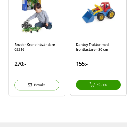
Bruder Krone hövändare -
Dantoy Traktor med
02216
frontlastare - 30 cm
270:-
155:-
Köp nu
Bevaka