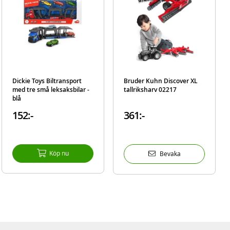
Dickie Toys Biltransport
Bruder Kuhn Discover XL
med tre små leksaksbilar -
tallriksharv 02217
blå
152:-
361:-
Köp nu
Bevaka