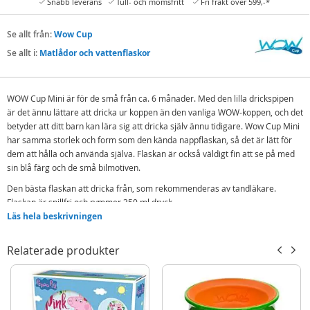
Snabb leverans
Tull- och momsfritt
Fri frakt över 599,-*
Se allt från:
Wow Cup
Se allt i:
Matlådor och vattenflaskor
WOW Cup Mini är för de små från ca. 6 månader. Med den lilla drickspipen
är det ännu lättare att dricka ur koppen än den vanliga WOW-koppen, och det
betyder att ditt barn kan lära sig att dricka själv ännu tidigare. Wow Cup Mini
har samma storlek och form som den kända nappflaskan, så det är lätt för
dem att hålla och använda själva. Flaskan är också väldigt fin att se på med
sin blå färg och de små bilmotiven.
Den bästa flaskan att dricka från, som rekommenderas av tandläkare.
Flaskan är spillfri och rymmer 350 ml dryck.
Läs hela beskrivningen
Innehåller:
1 WOW Cup miniflaska
Relaterade produkter
1 reselock
Detaljer:
Mått: 12 x 8 x 17 cm (LxBxH)