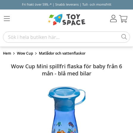
Fri frakt över 599,-* | Snabb leverans | Tull- och momsfritt
Varu
Hem
Wow Cup
Matlådor och vattenflaskor
Wow Cup Mini spillfri flaska för baby från 6
mån - blå med bilar