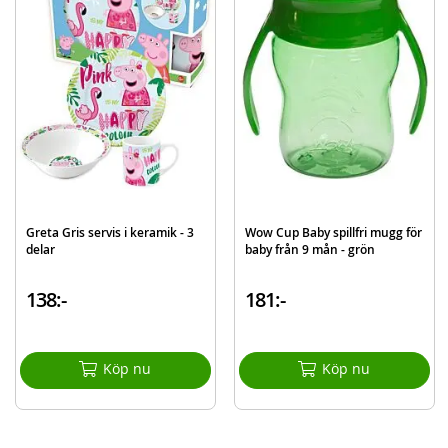
Rymmer 350 ml
Färg: blå
Rek ålder: från 6 månader.
BPA och PVC-fri
WOW Cup är spillfri, bekymmersfri och problemfri!
Mer
Modell
WOW142
information
EAN
857689007062
Greta Gris servis i keramik - 3
Wow Cup Baby spillfri mugg för
Varumärke
Wow Cup
delar
baby från 9 mån - grön
Aktuellt
Bästsäljare
138:-
181:-
Köp nu
Köp nu