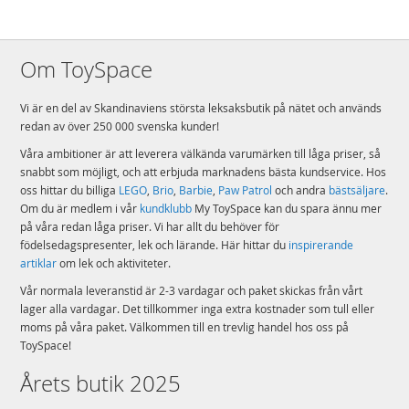
Om ToySpace
Vi är en del av Skandinaviens största leksaksbutik på nätet och används
redan av över 250 000 svenska kunder!
Våra ambitioner är att leverera välkända varumärken till låga priser, så
snabbt som möjligt, och att erbjuda marknadens bästa kundservice. Hos
oss hittar du billiga
LEGO
,
Brio
,
Barbie
,
Paw Patrol
och andra
bästsäljare
.
Om du är medlem i vår
kundklubb
My ToySpace kan du spara ännu mer
på våra redan låga priser. Vi har allt du behöver för
födelsedagspresenter, lek och lärande. Här hittar du
inspirerande
artiklar
om lek och aktiviteter.
Vår normala leveranstid är 2-3 vardagar och paket skickas från vårt
lager alla vardagar. Det tillkommer inga extra kostnader som tull eller
moms på våra paket. Välkommen till en trevlig handel hos oss på
ToySpace!
Årets butik 2025