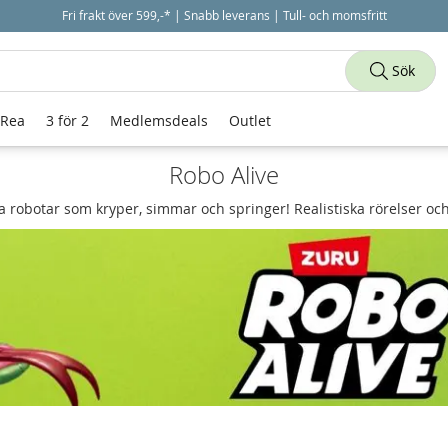
Fri frakt över 599,-* | Snabb leverans | Tull- och momsfritt
Sök
 Rea
3 för 2
Medlemsdeals
Outlet
Robo Alive
ga robotar som kryper, simmar och springer! Realistiska rörelser och