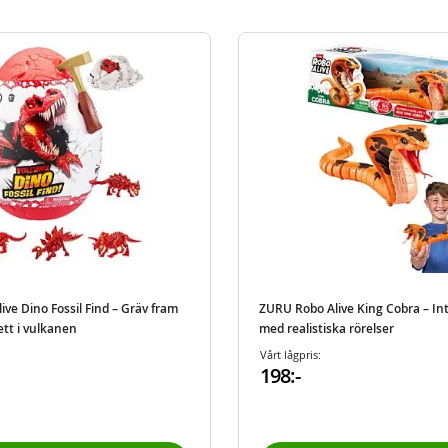
ve Dino Fossil Find – Gräv fram
ZURU Robo Alive King Cobra – In
ett i vulkanen
med realistiska rörelser
Vårt lågpris:
198:-