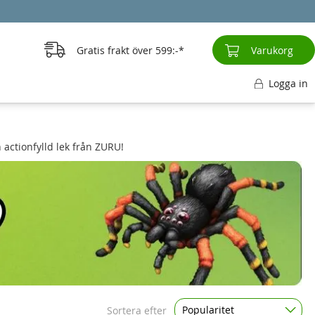
Gratis frakt över
599:-
Varukorg
Logga in
 actionfylld lek från ZURU!
Popularitet
Sortera efter