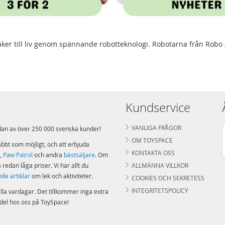
aker till liv genom spännande robotteknologi. Robotarna från Robo A
Kundservice
VANLIGA FRÅGOR
edan av över 250 000 svenska kunder!
OM TOYSPACE
abbt som möjligt, och att erbjuda
KONTAKTA OSS
,
Paw Patrol
och andra
bästsäljare
. Om
dan låga priser. Vi har allt du
ALLMÄNNA VILLKOR
nde artiklar
om lek och aktiviteter.
COOKIES OCH SEKRETESS
INTEGRITETSPOLICY
lla vardagar. Det tillkommer inga extra
ndel hos oss på ToySpace!