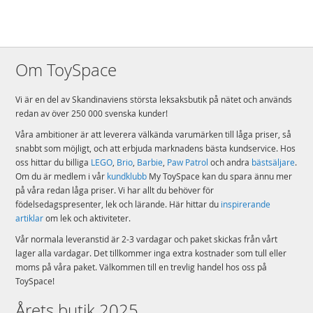
Om ToySpace
Vi är en del av Skandinaviens största leksaksbutik på nätet och används
redan av över 250 000 svenska kunder!
Våra ambitioner är att leverera välkända varumärken till låga priser, så
snabbt som möjligt, och att erbjuda marknadens bästa kundservice. Hos
oss hittar du billiga
LEGO
,
Brio
,
Barbie
,
Paw Patrol
och andra
bästsäljare
.
Om du är medlem i vår
kundklubb
My ToySpace kan du spara ännu mer
på våra redan låga priser. Vi har allt du behöver för
födelsedagspresenter, lek och lärande. Här hittar du
inspirerande
artiklar
om lek och aktiviteter.
Vår normala leveranstid är 2-3 vardagar och paket skickas från vårt
lager alla vardagar. Det tillkommer inga extra kostnader som tull eller
moms på våra paket. Välkommen till en trevlig handel hos oss på
ToySpace!
Årets butik 2025