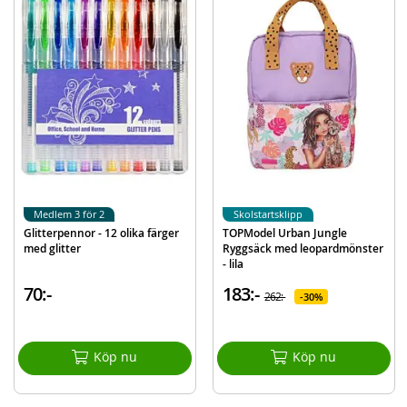
Mer
Modell
4-11487
information
EAN
4010070578640
Varumärke
TOPModel
Medlem 3 för 2
Skolstartsklipp
Glitterpennor - 12 olika färger
TOPModel Urban Jungle
med glitter
Ryggsäck med leopardmönster
- lila
70:-
183:-
262:-
30%
Köp nu
Köp nu