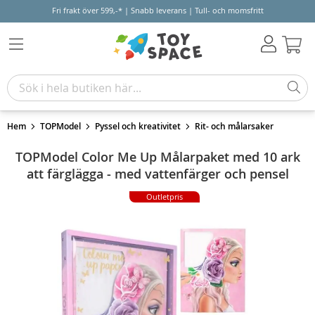
Fri frakt över 599,-* | Snabb leverans | Tull- och momsfritt
Varu
Hem
TOPModel
Pyssel och kreativitet
Rit- och målarsaker
TOPModel Color Me Up Målarpaket med 10 ark
att färglägga - med vattenfärger och pensel
Outletpris