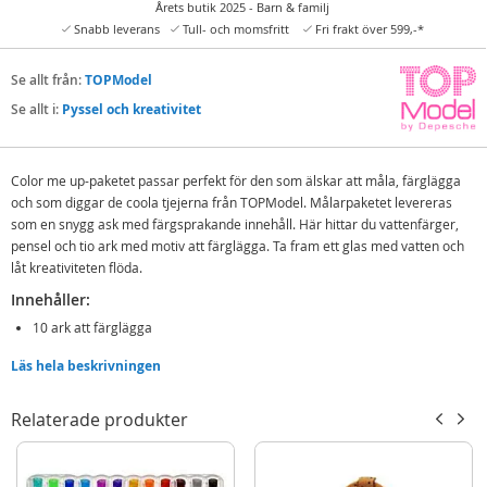
Årets butik 2025 - Barn & familj
Snabb leverans
Tull- och momsfritt
Fri frakt över 599,-*
Se allt från:
TOPModel
Se allt i:
Pyssel och kreativitet
Color me up-paketet passar perfekt för den som älskar att måla, färglägga
och som diggar de coola tjejerna från TOPModel. Målarpaketet levereras
som en snygg ask med färgsprakande innehåll. Här hittar du vattenfärger,
pensel och tio ark med motiv att färglägga. Ta fram ett glas med vatten och
låt kreativiteten flöda.
Innehåller:
10 ark att färglägga
Vattenfärger
Läs hela beskrivningen
1 pensel
Relaterade produkter
Detaljer:
Mått: 30x23 cm