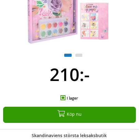
210:-
I lager
Köp nu
Skandinaviens största leksaksbutik