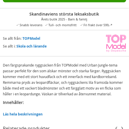
Skandinaviens största leksaksbutik
Årets butik 2025 - Barn & familj
Snabb leverans
Tull- och momsfritt
Fri frakt över 599,-*
Se allt från:
TOPModel
Se allt i:
Skola och lärande
Den färgsprakande ryggsäcken från TOPModel med Urban Jungle-tema
passar perfekt för den som älskar mönster och starka färger. Ryggsäcken
kommer med ett stort huvudfack och ett innerfack med kardborreband.
Remmarna pryds av leopardfläckar, och ryggsäckens lila framsida kommer
både med ett vackert bladmönster och ett färgglatt motiv av en flicka som
håller i en leopardunge. Väskan är tillverkad av återvunnet material.
Innehåller:
TOPModel Urban Jungle ryggsäck med leopardmönster
Läs hela beskrivningen
Detaljer:
Relaterade produkter
Mått:
12,5 x 20 x 27 cm