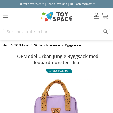
Fri frakt över 599,-* | Snabb leverans | Tull- och momsfritt
Varu
Hem
TOPModel
Skola och lärande
Ryggsäckar
TOPModel Urban Jungle Ryggsäck med
leopardmönster - lila
Skolstartsklipp