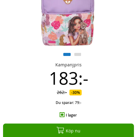
Kampanjpris
183:-
262:-
30%
Du sparar:
79:-
I lager
Köp nu