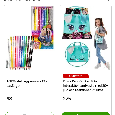
Färg: Lila med leoparddetaljer
Tillverkad av återvunnet material
Mer
Modell
4-10791
information
EAN
4010070426279
Varumärke
TOPModel
Outletpris
TOPModel färgpennor - 12 st
Purse Pets Quilted Tote
basfärger
Interaktiv handväska med 30+
ljud och reaktioner - turkos
hund
98:-
275:-