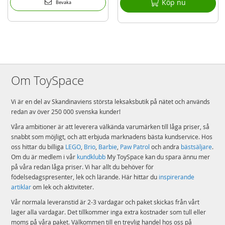
Köp nu
Bevaka
Om ToySpace
Vi är en del av Skandinaviens största leksaksbutik på nätet och används
redan av över 250 000 svenska kunder!
Våra ambitioner är att leverera välkända varumärken till låga priser, så
snabbt som möjligt, och att erbjuda marknadens bästa kundservice. Hos
oss hittar du billiga
LEGO
,
Brio
,
Barbie
,
Paw Patrol
och andra
bästsäljare
.
Om du är medlem i vår
kundklubb
My ToySpace kan du spara ännu mer
på våra redan låga priser. Vi har allt du behöver för
födelsedagspresenter, lek och lärande. Här hittar du
inspirerande
artiklar
om lek och aktiviteter.
Vår normala leveranstid är 2-3 vardagar och paket skickas från vårt
lager alla vardagar. Det tillkommer inga extra kostnader som tull eller
moms på våra paket. Välkommen till en trevlig handel hos oss på