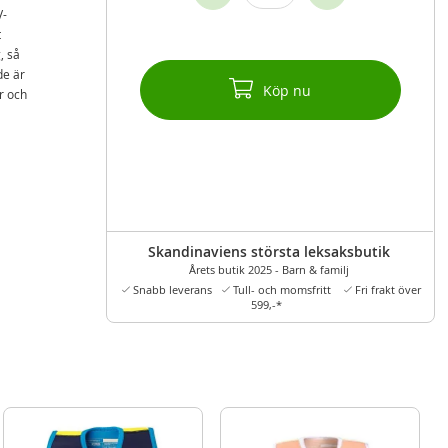
V-
t
, så
de är
Köp nu
r och
Skandinaviens största leksaksbutik
Årets butik 2025 - Barn & familj
Snabb leverans
Tull- och momsfritt
Fri frakt över
599,-*