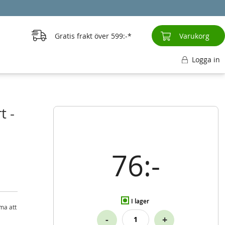
Gratis frakt över
599:-
Varukorg
Logga in
t -
76:-
I lager
ma att
-
+