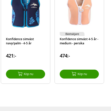
Bästsäljare
Konfidence simväst
Konfidence simväst 4-5 år -
navy/palm - 4-5 år
medium - persika
421:-
474:-
Köp nu
Köp nu