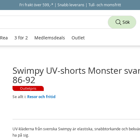
Fri frakt över 599,-* | Snabb leverans | Tull- och momsfritt
Sök
 Rea
3 för 2
Medlemsdeals
Outlet
Swimpy UV-shorts Monster svar
86-92
Outletpris
Se allt i:
Resor och fritid
UV-kläderna från svenska Swimpy är elastiska, snabbtorkande och bekvä
ha på sig.