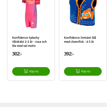
Konfidence Splashy
Konfidence Simväst blå
Våtdräkt 2-3 år - rosa och
med clownfisk - 4-5 år
lila med val motiv
302:-
392:-
Köp nu
Köp nu