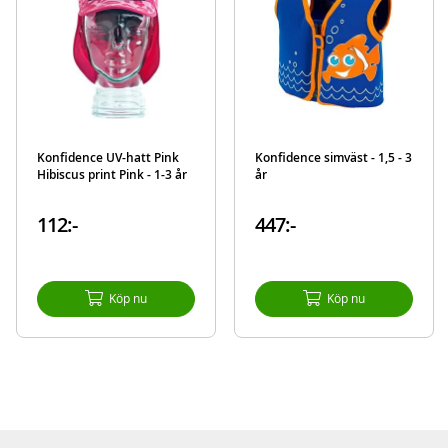
Konfidence UV-hatt Pink
Konfidence simväst - 1,5 - 3
Hibiscus print Pink - 1-3 år
år
112:-
447:-
Köp nu
Köp nu