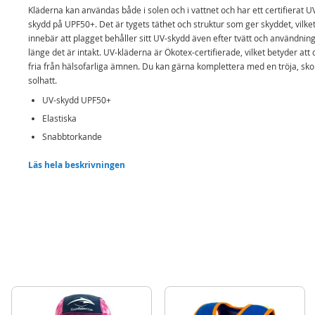
Kläderna kan användas både i solen och i vattnet och har ett certifierat U
skydd på UPF50+. Det är tygets täthet och struktur som ger skyddet, vilke
innebär att plagget behåller sitt UV-skydd även efter tvätt och användning
länge det är intakt. UV-kläderna är Ökotex-certifierade, vilket betyder att 
fria från hälsofarliga ämnen. Du kan gärna komplettera med en tröja, sko
solhatt.
UV-skydd UPF50+
Elastiska
Snabbtorkande
Ökotex-certifierade
Läs hela beskrivningen
Innehåller:
Swimpy UV-shorts Monster
Detaljer:
Storlek: 86-92
Mer
Modell
34-S8001MB
information
EAN
7394437347153