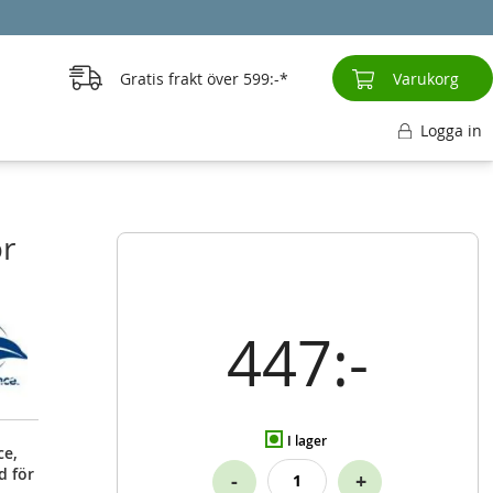
Gratis frakt över
599:-
Varukorg
Logga in
r
447:-
I lager
ce,
d för
-
+