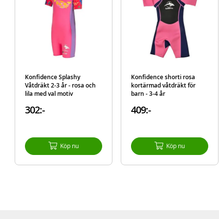
Konfidence Splashy
Konfidence shorti rosa
Våtdräkt 2-3 år - rosa och
kortärmad våtdräkt för
lila med val motiv
barn - 3-4 år
302:-
409:-
Köp nu
Köp nu