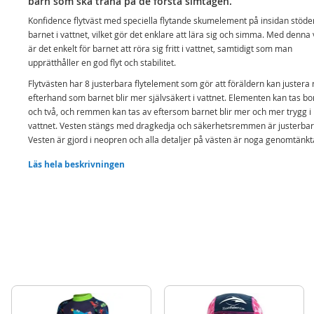
barn som ska träna på de första simtagen.
Konfidence flytväst med speciella flytande skumelement på insidan stöde
barnet i vattnet, vilket gör det enklare att lära sig och simma. Med denna 
är det enkelt för barnet att röra sig fritt i vattnet, samtidigt som man
upprätthåller en god flyt och stabilitet.
Flytvästen har 8 justerbara flytelement som gör att föräldern kan justera 
efterhand som barnet blir mer självsäkert i vattnet. Elementen kan tas bor
och två, och remmen kan tas av eftersom barnet blir mer och mer trygg i
vattnet. Vesten stängs med dragkedja och säkerhetsremmen är justerbar
Vesten är gjord i neopren och alla detaljer på västen är noga genomtänkt
att säkerställa maximal komfort för barnet. När barnet lär sig att simma 
Läs hela beskrivningen
man ta bort de flytande skumelementen två och två. Elementen är märkt
enligt vilka som ska tas bort först. När barnet inte längre behöver flytel
kan västen fortfarande användas. Neoprenmaterialet i västen håller på 
och ger komfort i vattnet.
Simväst med 8 flytelement som enkelt kan tas bort 2 och 2
Avtagbar och justerbar stödram håller västen bättre på plats
Täckta områden ger 100% UV-skydd
Gul rygg gör barnet lätt synligt i vattnet, även på avstånd
Detta är den perfekta flytvästen för simundervisning, som stöder barnet