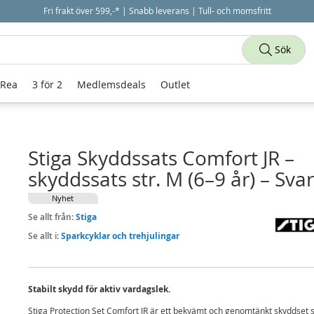
Fri frakt över 599,-* | Snabb leverans | Tull- och momsfritt
Sök
 Rea
3 för 2
Medlemsdeals
Outlet
Stiga Skyddssats Comfort JR –
skyddssats str. M (6–9 år) – Svar
Nyhet
Se allt från:
Stiga
Se allt i:
Sparkcyklar och trehjulingar
Stabilt skydd för aktiv vardagslek.
Stiga Protection Set Comfort JR är ett bekvämt och genomtänkt skyddset