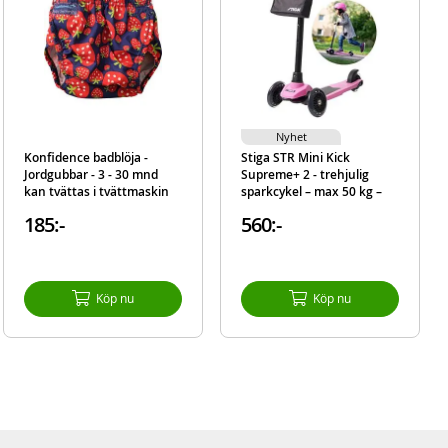
rhet.
Nyhet
Konfidence badblöja -
Stiga STR Mini Kick
Jordgubbar - 3 - 30 mnd
Supreme+ 2 - trehjulig
kan tvättas i tvättmaskin
sparkcykel – max 50 kg –
Rosa
185:-
560:-
Köp nu
Köp nu