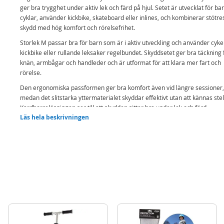
ger bra trygghet under aktiv lek och färd på hjul. Setet är utvecklat för b
cyklar, använder kickbike, skateboard eller inlines, och kombinerar stötre
skydd med hög komfort och rörelsefrihet.
Storlek M passar bra för barn som är i aktiv utveckling och använder cykel
kickbike eller rullande leksaker regelbundet. Skyddsetet ger bra täckning 
knän, armbågar och handleder och är utformat för att klara mer fart och
rörelse.
Den ergonomiska passformen ger bra komfort även vid längre sessioner,
medan det slitstarka yttermaterialet skyddar effektivt utan att kännas stel
Kardborrelösningen ser till att skydden sitter bra under lek och färd.
Läs hela beskrivningen
Innehåller:
Ett par knäskydd
Ett par armbågsskydd
Ett par handledsskydd
Nätpåse för förvaring
Detaljer:
Ålder: ca. 6-9 år