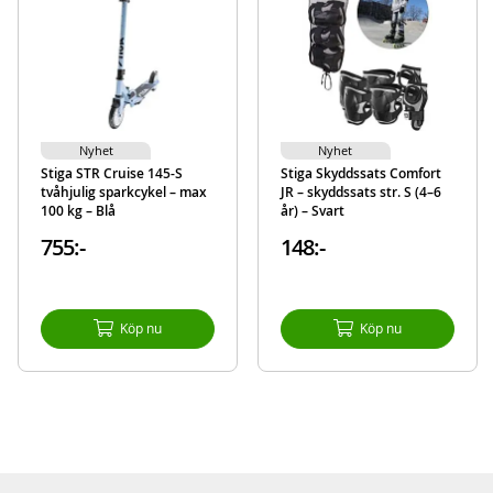
Observera: Utvecklat av STIGA med fokus på komfort, säkerhet och hållba
Mer
Modell
82-2741-05
information
EAN
7318682741054
Varumärke
Stiga
Nyhet
Nyhet
Stiga STR Cruise 145-S
Stiga Skyddssats Comfort
tvåhjulig sparkcykel – max
JR – skyddssats str. S (4–6
100 kg – Blå
år) – Svart
755:-
148:-
Köp nu
Köp nu