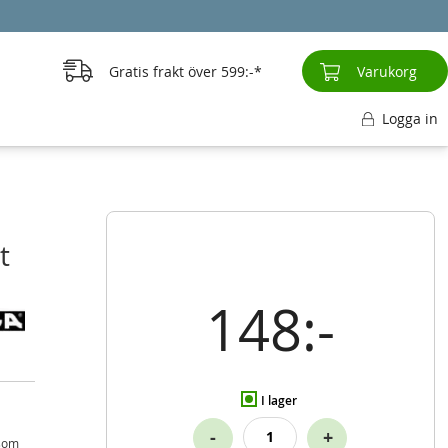
Gratis frakt över
599:-
Varukorg
Logga in
t
148:-
I lager
-
+
 som