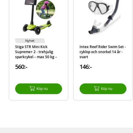
Nyhet
Stiga STR Mini Kick
Intex Reef Rider Swim Set -
Supreme+ 2 - trehjulig
cyklop och snorkel 14 år -
sparkcykel – max 50 kg –
svart
Grön
560:-
146:-
Köp nu
Köp nu