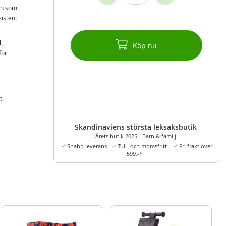
arn som
sistent
,
Köp nu
för
t.
Skandinaviens största leksaksbutik
Årets butik 2025 - Barn & familj
Snabb leverans
Tull- och momsfritt
Fri frakt över
599,-*