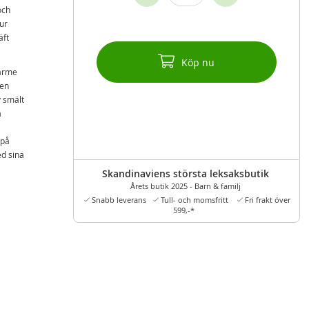
och
ur
äft
Köp nu
värme
den
v smält
a
 på
d sina
Skandinaviens största leksaksbutik
 en
Årets butik 2025 - Barn & familj
t het!
Snabb leverans
Tull- och momsfritt
Fri frakt över
599,-*