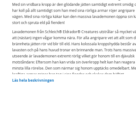
Med sin vridbara kropp är den glödande jätten samtidigt extremt smidig 
har koll på allt samtidigt som han med sina rörliga armar röjer angripare 
vägen. Med sina rörliga käkar kan den massiva lavademonen öppna sin k
stort och spruta eld på fienden!
Lavademonen från Schleich® Eldrador® Creatures utstrålar så mycket 
att (nästan) ingen vågar komma nära. För alla angripare vet att allt som 
brännheta jätten rör vid blir till eld. Hans kolossala kroppshydda består a
lavasten och på hans huvud tronar en brinnande man. Trots hans massiv
utseende är lavademonen extremt rörlig vilket gör honom till en djävulsk
motståndare: Eftersom han kan vrida sin överkropp helt kan han reagera
minsta lilla rörelse. Den som närmar sig honom upptäcks omedelbart. Me
kraftiga armar griper han tag i sina fiender och skakar dem häftigt.
Lavademonen kan också röra sin käft. När han öppnar den sprutar han ut
Läs hela beskrivningen
flammande eld som inte bara osar av bränd sten, utan också är outhärdlig
Roliga fakta
Lavademonen värmer sin mat genom att bara andas på den.
Funktioner:
Med rörliga armar!
Med en rörlig käke