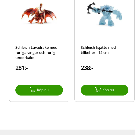
Schleich Lavadrake med
Schleich Isjätte med
rörliga vingar och rörlig
tillbehör - 14 cm
underkäke
281:-
238:-
Köp nu
Köp nu