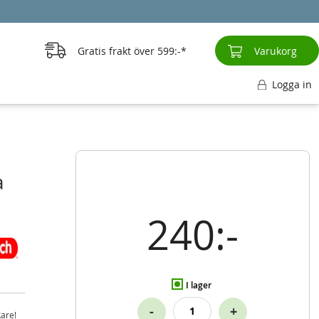
Gratis frakt över
599:-
Varukorg
Logga in
a
240:-
I lager
-
+
are!