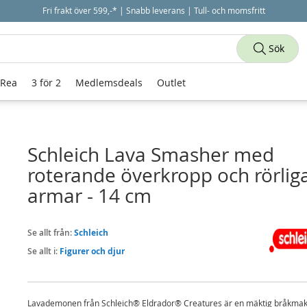
Fri frakt över 599,-* | Snabb leverans | Tull- och momsfritt
Sök
 Rea
3 för 2
Medlemsdeals
Outlet
Schleich Lava Smasher med
roterande överkropp och rörlig
armar - 14 cm
Se allt från:
Schleich
Se allt i:
Figurer och djur
Lavademonen från Schleich® Eldrador® Creatures är en mäktig bråkmak