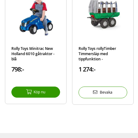
Mer
Modell
128822
information
EAN
4006485128822
Varumärke
RollyToys
Rolly Toys Minitrac New
Rolly Toys rollyTimber
Holland 6010 gåtraktor -
Timmersläp med
blå
tippfunktion -
timmerstockar
798:-
1 274:-
Köp nu
Bevaka