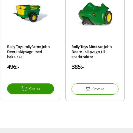
Rolly Toys rollyFarm: John
Rolly Toys Minitrac John
Deere släpvagn med
Deere - släpvagn till
baklucka
sparktraktor
496:-
385:-
Köp nu
Bevaka