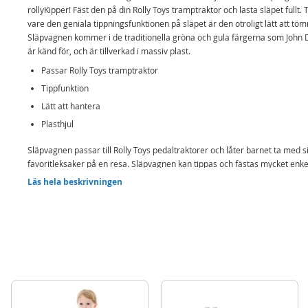
rollyKipper! Fäst den på din Rolly Toys tramptraktor och lasta släpet fullt. 
vare den geniala tippningsfunktionen på släpet är den otroligt lätt att tö
Släpvagnen kommer i de traditionella gröna och gula färgerna som John
är känd för, och är tillverkad i massiv plast.
Passar Rolly Toys tramptraktor
Tippfunktion
Lätt att hantera
Plasthjul
Släpvagnen passar till Rolly Toys pedaltraktorer och låter barnet ta med s
favoritleksaker på en resa. Släpvagnen kan tippas och fästas mycket enke
Mer
traktorn – något som barnet kan hantera själv.
Modell
128822
Läs hela beskrivningen
information
Innehåller:
EAN
4006485128822
RollyKipper John Deere släpvagn med tippfunktion
Varumärke
RollyToys
Detaljer:
Mått: 56 x 34 x 46,5 cm
Vikt: 2,4 kg
Rek ålder: från 2,5 år