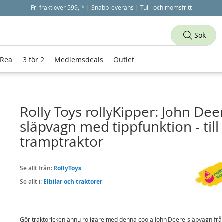
Fri frakt över 599,-* | Snabb leverans | Tull- och momsfritt
Sök
 Rea
3 för 2
Medlemsdeals
Outlet
Rolly Toys rollyKipper: John Dee
släpvagn med tippfunktion - till
tramptraktor
Se allt från:
RollyToys
Se allt i:
Elbilar och traktorer
Gör traktorleken ännu roligare med denna coola John Deere-släpvagn fr