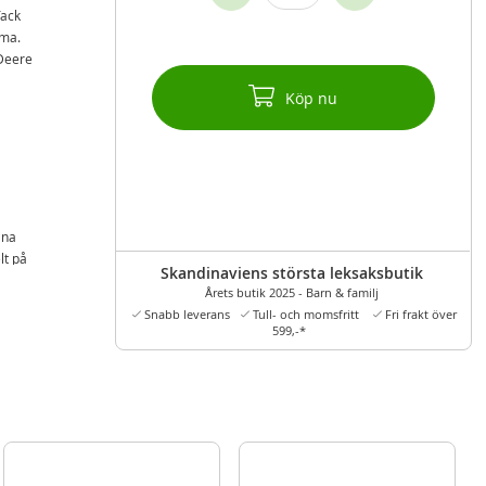
Tack
mma.
 Deere
Köp nu
ina
lt på
Skandinaviens största leksaksbutik
Årets butik 2025 - Barn & familj
Snabb leverans
Tull- och momsfritt
Fri frakt över
599,-*