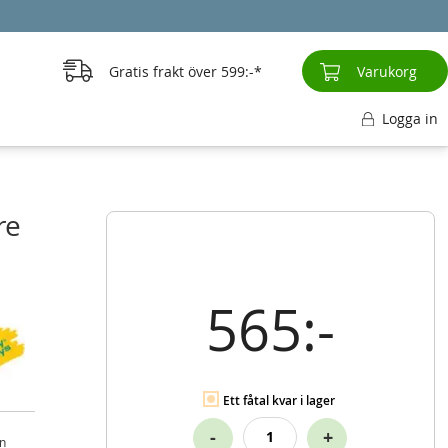
Gratis frakt över
599:-
Varukorg
Logga in
re
565:-
Ett fåtal kvar i lager
-
+
ån