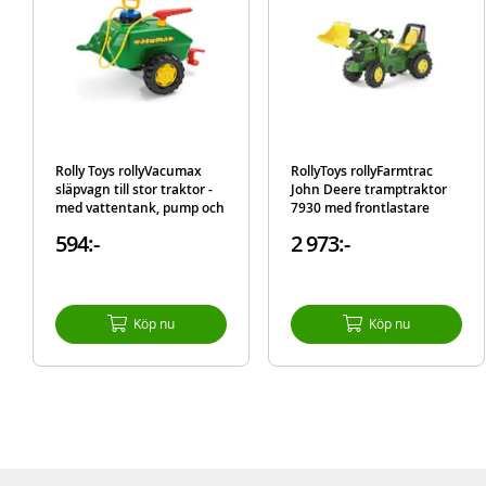
Rolly Toys rollyVacumax
RollyToys rollyFarmtrac
släpvagn till stor traktor -
John Deere tramptraktor
med vattentank, pump och
7930 med frontlastare
kanon - 15 liter
594:-
2 973:-
Köp nu
Köp nu