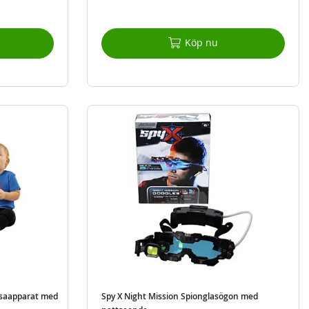
Köp nu
ssaapparat med
Spy X Night Mission Spionglasögon med