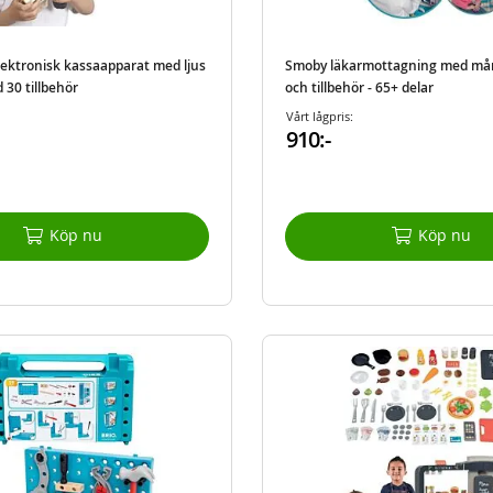
lektronisk kassaapparat med ljus
Smoby läkarmottagning med må
 30 tillbehör
och tillbehör - 65+ delar
Vårt lågpris:
910:-
Köp nu
Köp nu