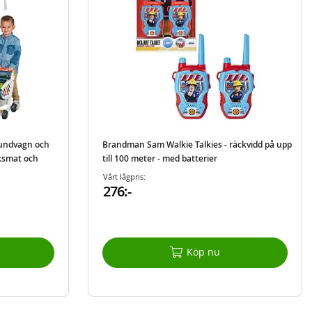
undvagn och
Brandman Sam Walkie Talkies - räckvidd på upp
ksmat och
till 100 meter - med batterier
Vårt lågpris:
276:-
Köp nu