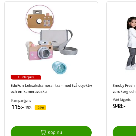
Outletpris
EduFun Leksakskamera i trä - med två objektiv
Smoby Fresh 
och en kameraväska
varukorg och 
Vårt lågpris:
Kampanjpris
948:-
115:-
152:-
24%
Köp nu