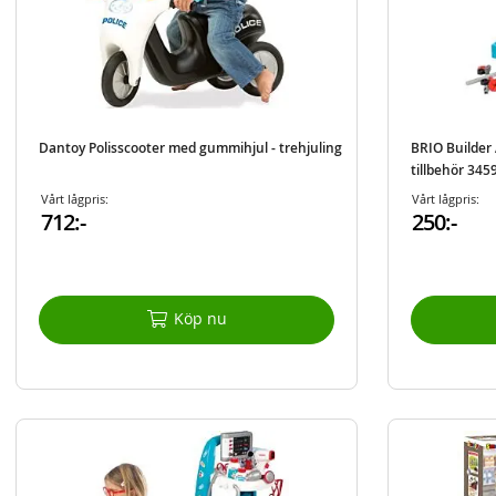
Dantoy Polisscooter med gummihjul - trehjuling
BRIO Builder
tillbehör 345
Vårt lågpris:
Vårt lågpris:
712:-
250:-
Köp nu