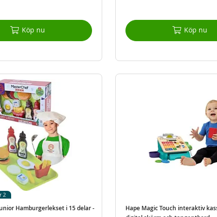
Köp nu
Köp nu
r 2
unior Hamburgerlekset i 15 delar -
Hape Magic Touch interaktiv ka