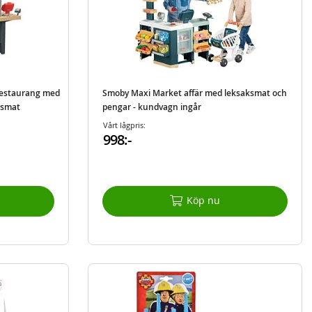
restaurang med
Smoby Maxi Market affär med leksaksmat och
ksmat
pengar - kundvagn ingår
Vårt lågpris:
998:-
Köp nu