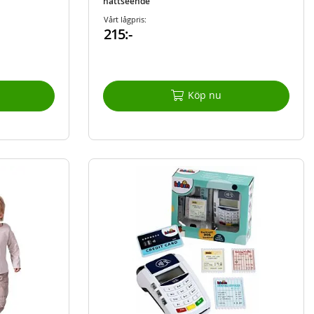
nattseende
Vårt lågpris:
215:-
Köp nu