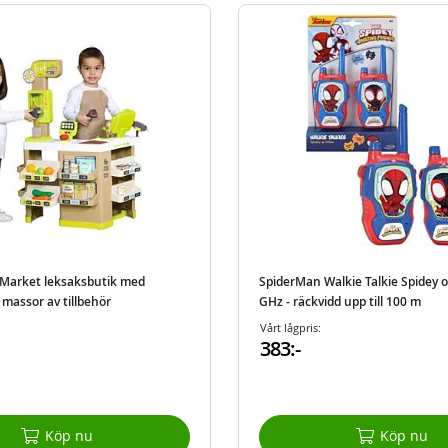
Market leksaksbutik med
SpiderMan Walkie Talkie Spidey oc
massor av tillbehör
GHz - räckvidd upp till 100 m
Vårt lågpris:
383:-
Köp nu
Köp nu