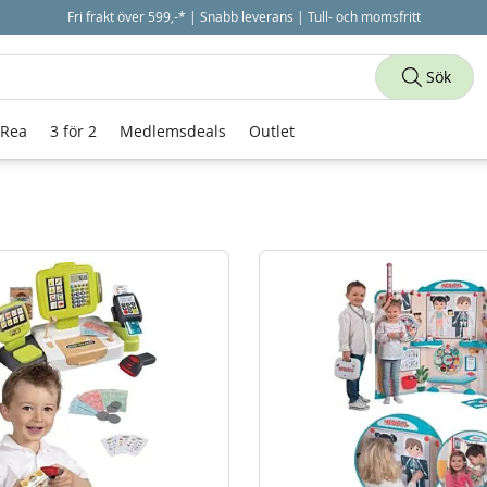
Fri frakt över 599,-* | Snabb leverans | Tull- och momsfritt
Sök
 Rea
3 för 2
Medlemsdeals
Outlet