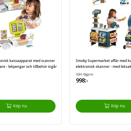
onisk kassaapparat med scanner
Smoby Supermarket affär med k
re - lekpengar och tillbehör ingår
elektronisk skanner - med leksa
leksakspengar.
Vårt lågpris:
998:-
Köp nu
Köp nu