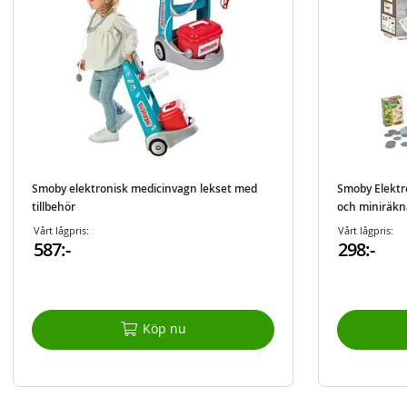
Smoby elektronisk medicinvagn lekset med
Smoby Elektr
tillbehör
och miniräkna
Vårt lågpris:
Vårt lågpris:
587:-
298:-
Köp nu