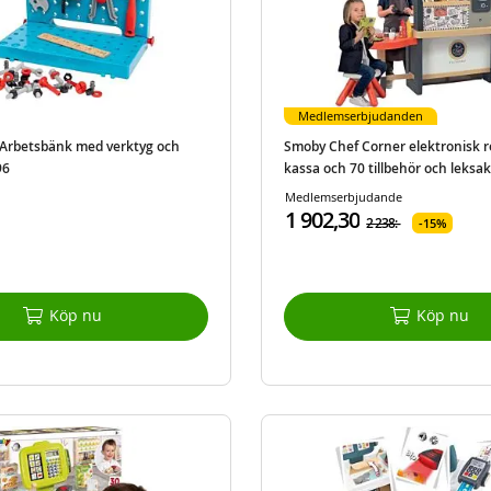
Medlemserbjudanden
 Arbetsbänk med verktyg och
Smoby Chef Corner elektronisk 
96
kassa och 70 tillbehör och leksa
Medlemserbjudande
1 902,30
2 238:-
15%
Köp nu
Köp nu