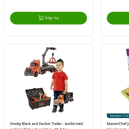
Köp nu
Medlem 3 fö
Smoby Black and Decker Trailer - lastbil med
MasterChef J