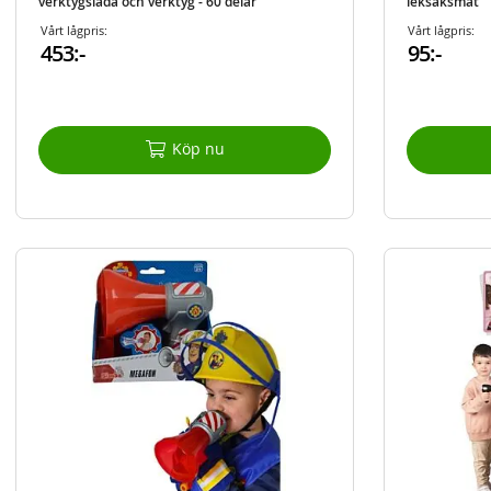
verktygslåda och verktyg - 60 delar
leksaksmat
Vårt lågpris:
Vårt lågpris:
453:-
95:-
Köp nu