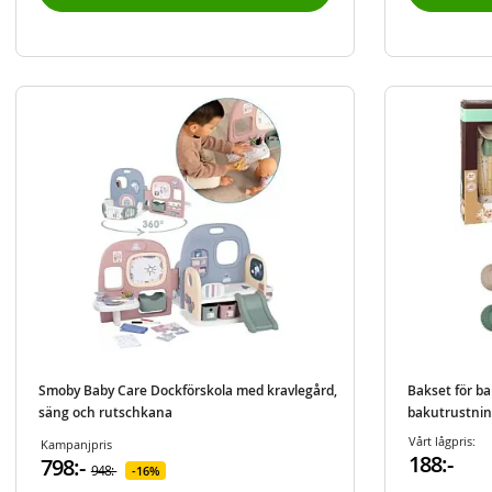
Smoby Baby Care Dockförskola med kravlegård,
Bakset för b
säng och rutschkana
bakutrustnin
Vårt lågpris:
Kampanjpris
188:-
798:-
948:-
16%