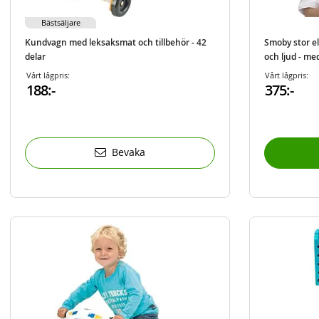
Bästsäljare
Kundvagn med leksaksmat och tillbehör - 42
Smoby stor e
delar
och ljud - med
Vårt lågpris:
Vårt lågpris:
188:-
375:-
Bevaka