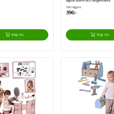
digital skärm och tangentbord
Vårt lågpris:
396:-
Köp nu
Köp nu