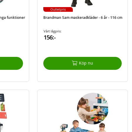
Outletpris
nga funktioner
Brandman Sam maskeradkläder - 6 år - 116 cm
Vårt lågpris:
156:-
Köp nu