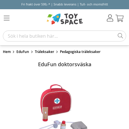
Fri frakt över 599,-* | Snabb leverans | Tull- och momsfritt
Varu
Hem
EduFun
Träleksaker
Pedagogiska träleksaker
EduFun doktorsväska