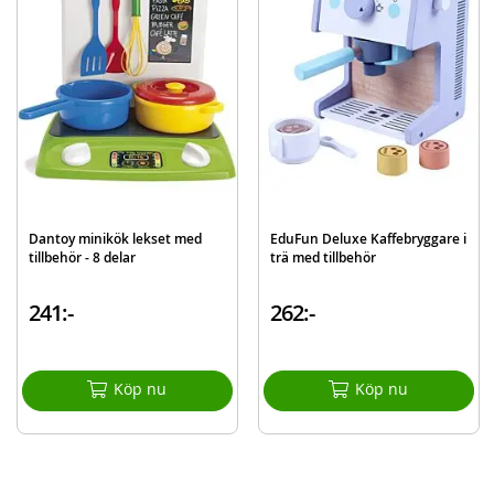
Dantoy minikök lekset med
EduFun Deluxe Kaffebryggare i
tillbehör - 8 delar
trä med tillbehör
241:-
262:-
Köp nu
Köp nu