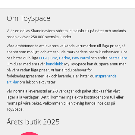
Om ToySpace
Vi är en del av Skandinaviens största leksaksbutik på nätet och används
redan av över 250 000 svenska kunder!
Våra ambitioner är att leverera välkända varumärken till låga priser, så
snabbt som möjligt, och att erbjuda marknadens bästa kundservice. Hos
oss hittar du billiga
LEGO
,
Brio
,
Barbie
,
Paw Patrol
och andra
bästsäljare
.
Om du är medlem i vår
kundklubb
My ToySpace kan du spara ännu mer
på våra redan låga priser. Vi har allt du behöver för
födelsedagspresenter, lek och lärande. Här hittar du
inspirerande
artiklar
om lek och aktiviteter.
Vår normala leveranstid är 2-3 vardagar och paket skickas från vårt
lager alla vardagar. Det tillkommer inga extra kostnader som tull eller
moms på våra paket. Välkommen till en trevlig handel hos oss på
ToySpace!
Årets butik 2025