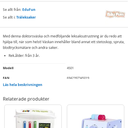
Se allt från:
EduFun
Se allt i:
Träleksaker
Med denna doktorsväska och medföljande leksaksutrustning är du redo att
hjälpa till, när som helst! Väskan innehåller bland annat ett stetoskop, spruta,
blodtrycksmätare och andra saker.
Rek.ålder: från 3 år.
Mer
Modell
4501
information
EAN
6942397345019
Läs hela beskrivningen
Varumärke
EduFun
Relaterade produkter